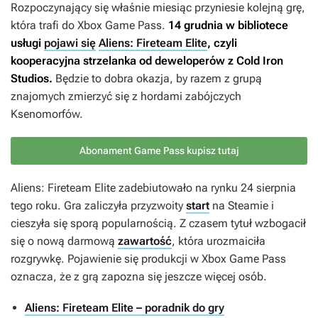
Rozpoczynający się właśnie miesiąc przyniesie kolejną grę,
która trafi do Xbox Game Pass.
14 grudnia w bibliotece
usługi
pojawi się
Aliens: Fireteam Elite
, czyli
kooperacyjna strzelanka od deweloperów z Cold Iron
Studios.
Będzie to dobra okazja, by razem z grupą
znajomych zmierzyć się z hordami zabójczych
Ksenomorfów.
Abonament Game Pass kupisz tutaj
Aliens: Fireteam Elite
zadebiutowało na rynku 24 sierpnia
tego roku. Gra zaliczyła przyzwoity
start
na Steamie i
cieszyła się sporą popularnością. Z czasem tytuł wzbogacił
się o nową darmową
zawartość
, która urozmaiciła
rozgrywkę. Pojawienie się produkcji w Xbox Game Pass
oznacza, że z grą zapozna się jeszcze więcej osób.
Aliens: Fireteam Elite – poradnik do gry