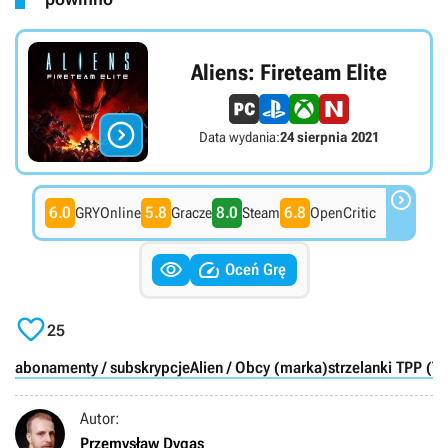
Aliens: Fireteam Elite

Data wydania:
24 sierpnia 2021

6.0
5.8
8.0
6.8
GRYOnline
Gracze
Steam
OpenCritic


Oceń Grę

25
abonamenty / subskrypcje
Alien / Obcy (marka)
strzelanki TPP (T
Autor:
Przemysław Dygas