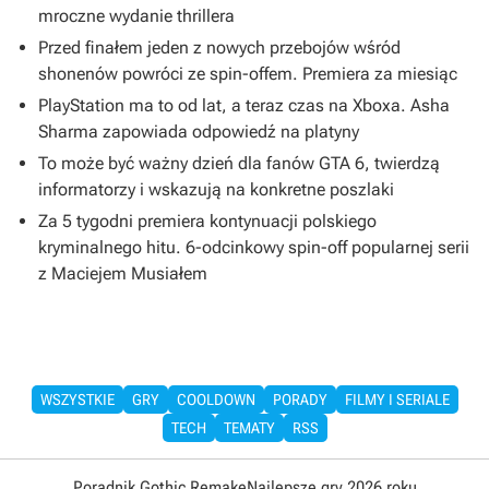
mroczne wydanie thrillera
Przed finałem jeden z nowych przebojów wśród
shonenów powróci ze spin-offem. Premiera za miesiąc
PlayStation ma to od lat, a teraz czas na Xboxa. Asha
Sharma zapowiada odpowiedź na platyny
To może być ważny dzień dla fanów GTA 6, twierdzą
informatorzy i wskazują na konkretne poszlaki
Za 5 tygodni premiera kontynuacji polskiego
kryminalnego hitu. 6-odcinkowy spin-off popularnej serii
z Maciejem Musiałem
WSZYSTKIE
GRY
COOLDOWN
PORADY
FILMY I SERIALE
TECH
TEMATY
RSS
Poradnik Gothic Remake
Najlepsze gry 2026 roku