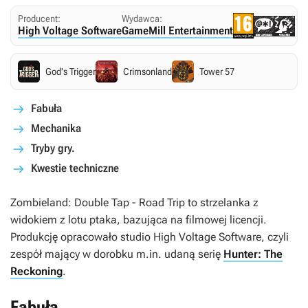
Producent:
Wydawca:
High Voltage Software
GameMill Entertainment
God's Trigger
Crimsonland
Tower 57
Fabuła
Mechanika
Tryby gry.
Kwestie techniczne
Zombieland: Double Tap - Road Trip
to strzelanka z
widokiem z lotu ptaka, bazująca na filmowej licencji.
Produkcję opracowało studio High Voltage Software, czyli
zespół mający w dorobku m.in. udaną serię
Hunter: The
Reckoning
.
Fabuła