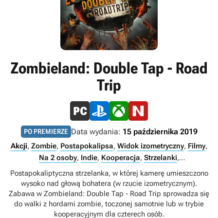
Zombieland: Double Tap - Road
Trip
Data wydania:
15 października 2019
PO PREMIERZE
Akcji
,
Zombie
,
Postapokalipsa
,
Widok izometryczny
,
Filmy
,
Na 2 osoby
,
Indie
,
Kooperacja
,
Strzelanki
,
Podzielony/wspólny ekran
,
Multiplayer
,
Singleplayer
,
Postapokaliptyczna strzelanka, w której kamerę umieszczono
Internet
wysoko nad głową bohatera (w rzucie izometrycznym).
Zabawa w Zombieland: Double Tap - Road Trip sprowadza się
do walki z hordami zombie, toczonej samotnie lub w trybie
kooperacyjnym dla czterech osób.