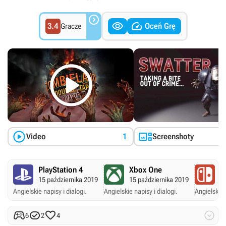



3.4
Oceń Grę
Gracze



Video
1
Screenshoty
PlayStation 4
Xbox One
N
15 października 2019
15 października 2019
15
Angielskie napisy i dialogi.
Angielskie napisy i dialogi.
Angielskie 




6
2
4