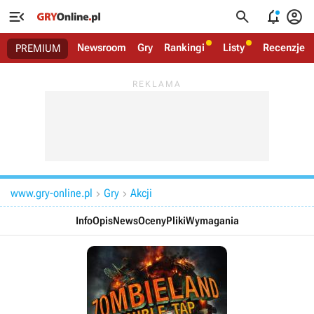




Newsroom
Gry
Rankingi
Listy
Recenzje
PREMIUM
www.gry-online.pl
Gry
Akcji


Info
Opis
News
Oceny
Pliki
Wymagania