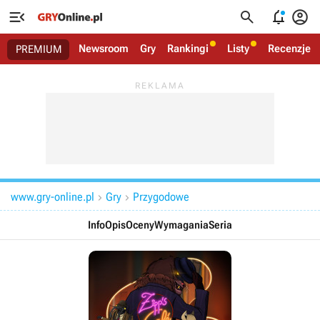




Newsroom
Gry
Rankingi
Listy
Recenzje
PREMIUM
www.gry-online.pl
Gry
Przygodowe


Info
Opis
Oceny
Wymagania
Seria