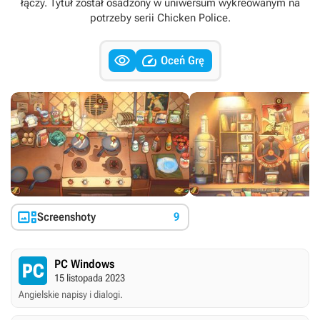
łączy. Tytuł został osadzony w uniwersum wykreowanym na
potrzeby serii Chicken Police.


Oceń Grę

Screenshoty
9
PC Windows
15 listopada 2023
Angielskie napisy i dialogi.