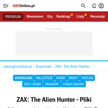




Newsroom
Gry
Rankingi
Listy
Recenzje
PREMIUM
www.gry-online.pl
Download
ZAX: The Alien Hunter


DOWNLOAD
NAJLEPSZE
NOWE
MODY
PATCHE
GRY / DEMA
TRAINERY
CHEAT ENGINE
ZAX: The Alien Hunter - Pliki