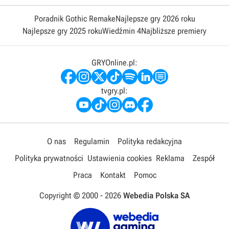
Poradnik Gothic Remake
Najlepsze gry 2026 roku
Najlepsze gry 2025 roku
Wiedźmin 4
Najbliższe premiery
GRYOnline.pl:
tvgry.pl:
O nas
Regulamin
Polityka redakcyjna
Polityka prywatności
Ustawienia cookies
Reklama
Zespół
Praca
Kontakt
Pomoc
Copyright © 2000 -
2026
Webedia Polska SA