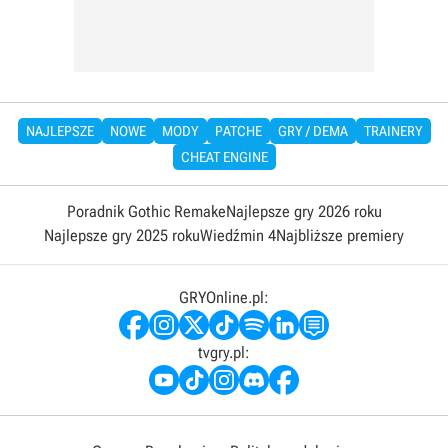
NAJLEPSZE
NOWE
MODY
PATCHE
GRY / DEMA
TRAINERY
CHEAT ENGINE
Poradnik Gothic Remake
Najlepsze gry 2026 roku
Najlepsze gry 2025 roku
Wiedźmin 4
Najbliższe premiery
GRYOnline.pl:
tvgry.pl: