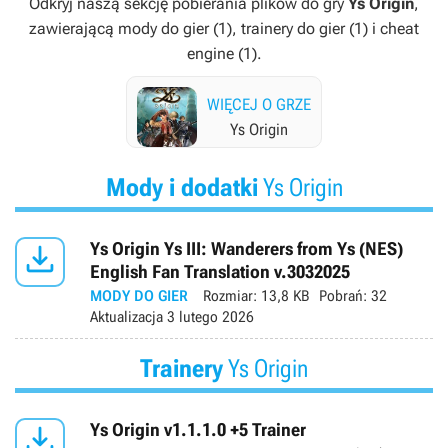
Odkryj naszą sekcję pobierania plików do gry
Ys Origin
,
zawierającą mody do gier (1), trainery do gier (1) i cheat
engine (1).
WIĘCEJ O GRZE
Ys Origin
Mody i dodatki
Ys Origin

Ys Origin Ys III: Wanderers from Ys (NES)
English Fan Translation v.3032025
MODY DO GIER
Rozmiar:
13,8 KB
Pobrań:
32
Aktualizacja
3 lutego 2026
Trainery
Ys Origin

Ys Origin v1.1.1.0 +5 Trainer