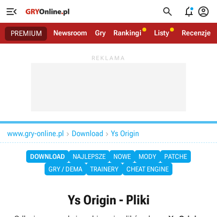




Newsroom
Gry
Rankingi
Listy
Recenzje
PREMIUM
www.gry-online.pl
Download
Ys Origin


DOWNLOAD
NAJLEPSZE
NOWE
MODY
PATCHE
GRY / DEMA
TRAINERY
CHEAT ENGINE
Ys Origin - Pliki