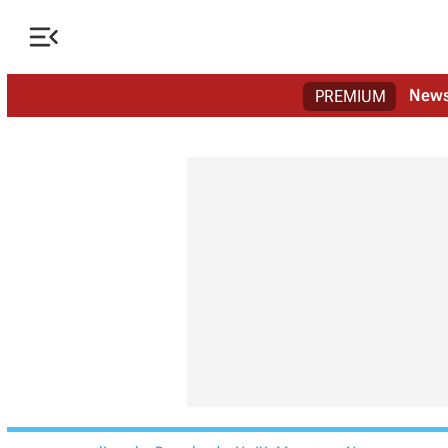

New
PREMIUM