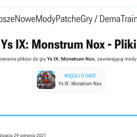
psze
Nowe
Mody
Patche
Gry / Dema
Trai
Ys IX: Monstrum Nox - Pliki
bierania plików do gry
Ys IX: Monstrum Nox
, zawierającą mody do
WIĘCEJ O GRZE
Ys IX: Monstrum Nox
lizacja
29 sierpnia 2021