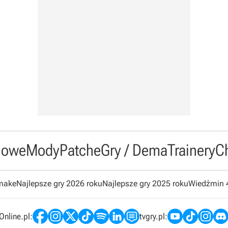
owe
Mody
Patche
Gry / Dema
Trainery
C
emake
Najlepsze gry 2026 roku
Najlepsze gry 2025 roku
Wiedźmin 
nline.pl:
tvgry.pl: