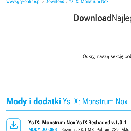
www.gry-online.pl
Download
Ys IX: Monstrum Nox


Download
Najle
Odkryj naszą sekcję po
Mody i dodatki
Ys IX: Monstrum Nox

Ys IX: Monstrum Nox Ys IX Reshaded v.1.0.1
MODY DO GIER
Rozmiar:
38,1 MB
Pobrań:
289
Aktua