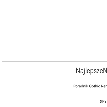
Najlepsze
N
Poradnik Gothic R
GRYO