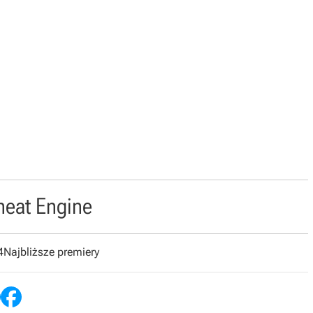
heat Engine
4
Najbliższe premiery