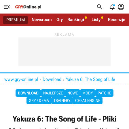




Newsroom
Gry
Rankingi
Listy
Recenzje
PREMIUM
www.gry-online.pl
Download
Yakuza 6: The Song of Life


DOWNLOAD
NAJLEPSZE
NOWE
MODY
PATCHE
GRY / DEMA
TRAINERY
CHEAT ENGINE
Yakuza 6: The Song of Life - Pliki