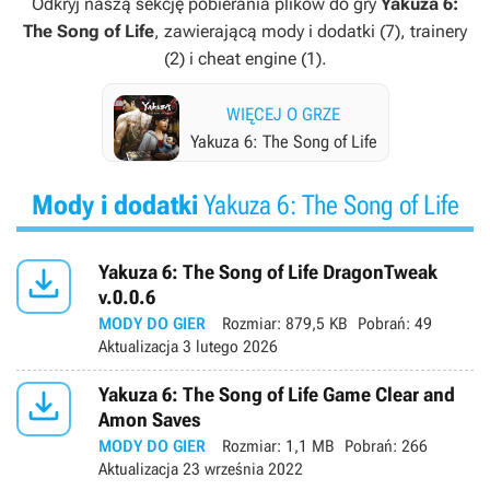
Odkryj naszą sekcję pobierania plików do gry
Yakuza 6:
The Song of Life
, zawierającą mody i dodatki (7), trainery
(2) i cheat engine (1).
WIĘCEJ O GRZE
Yakuza 6: The Song of Life
Mody i dodatki
Yakuza 6: The Song of Life

Yakuza 6: The Song of Life DragonTweak
v.0.0.6
MODY DO GIER
Rozmiar:
879,5 KB
Pobrań:
49
Aktualizacja
3 lutego 2026

Yakuza 6: The Song of Life Game Clear and
Amon Saves
MODY DO GIER
Rozmiar:
1,1 MB
Pobrań:
266
Aktualizacja
23 września 2022