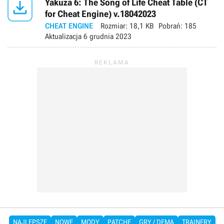

Yakuza 6: The Song of Life Cheat Table (CT
for Cheat Engine) v.18042023
CHEAT ENGINE
Rozmiar:
18,1 KB
Pobrań:
185
Aktualizacja
6 grudnia 2023
NAJLEPSZE
NOWE
MODY
PATCHE
GRY / DEMA
TRAINERY