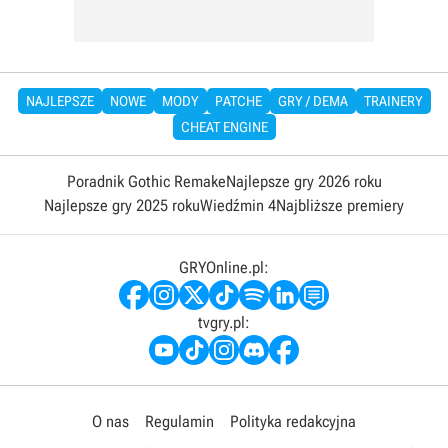
NAJLEPSZE
NOWE
MODY
PATCHE
GRY / DEMA
TRAINERY
CHEAT ENGINE
Poradnik Gothic Remake
Najlepsze gry 2026 roku
Najlepsze gry 2025 roku
Wiedźmin 4
Najbliższe premiery
GRYOnline.pl:
tvgry.pl:
O nas
Regulamin
Polityka redakcyjna