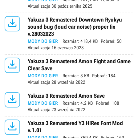
Aktualizacja
30 października 2025

Yakuza 3 Remastered Downtown Ryukyu
sound bug (loud car noise) proper fix
v.28032023
MODY DO GIER
Rozmiar:
418,4 KB
Pobrań:
50
Aktualizacja
16 czerwca 2023

Yakuza 3 Remastered Amon Fight and Game
Clear Save
MODY DO GIER
Rozmiar:
8 KB
Pobrań:
184
Aktualizacja
28 września 2022

Yakuza 3 Remastered Amon Save
MODY DO GIER
Rozmiar:
4,2 KB
Pobrań:
108
Aktualizacja
23 września 2022

Yakuza 3 Remastered Y3 HiRes Font Mod
v.1.01
MODY DO GIER
Rozmiar:
359,4 KB
Pobrań:
160