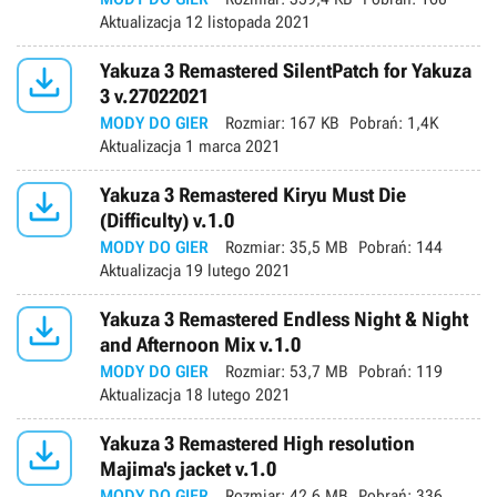
Aktualizacja
12 listopada 2021

Yakuza 3 Remastered SilentPatch for Yakuza
3 v.27022021
MODY DO GIER
Rozmiar:
167 KB
Pobrań:
1,4K
Aktualizacja
1 marca 2021

Yakuza 3 Remastered Kiryu Must Die
(Difficulty) v.1.0
MODY DO GIER
Rozmiar:
35,5 MB
Pobrań:
144
Aktualizacja
19 lutego 2021

Yakuza 3 Remastered Endless Night & Night
and Afternoon Mix v.1.0
MODY DO GIER
Rozmiar:
53,7 MB
Pobrań:
119
Aktualizacja
18 lutego 2021

Yakuza 3 Remastered High resolution
Majima's jacket v.1.0
MODY DO GIER
Rozmiar:
42,6 MB
Pobrań:
336