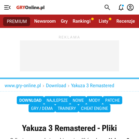




Newsroom
Gry
Rankingi
Listy
Recenzje
PREMIUM
www.gry-online.pl
Download
Yakuza 3 Remastered


DOWNLOAD
NAJLEPSZE
NOWE
MODY
PATCHE
GRY / DEMA
TRAINERY
CHEAT ENGINE
Yakuza 3 Remastered - Pliki