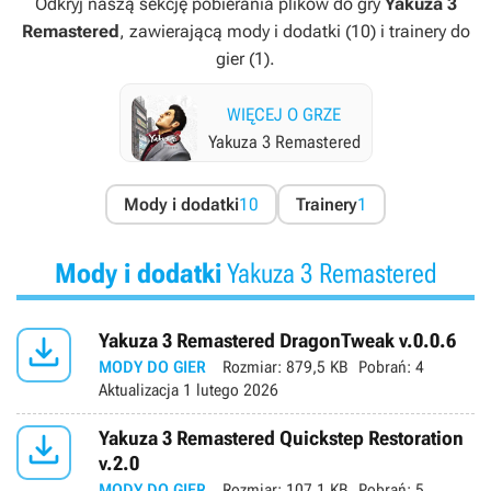
Odkryj naszą sekcję pobierania plików do gry
Yakuza 3
Remastered
, zawierającą mody i dodatki (10) i trainery do
gier (1).
WIĘCEJ O GRZE
Yakuza 3 Remastered
Mody i dodatki
10
Trainery
1
Mody i dodatki
Yakuza 3 Remastered

Yakuza 3 Remastered DragonTweak v.0.0.6
MODY DO GIER
Rozmiar:
879,5 KB
Pobrań:
4
Aktualizacja
1 lutego 2026

Yakuza 3 Remastered Quickstep Restoration
v.2.0
MODY DO GIER
Rozmiar:
107,1 KB
Pobrań:
5