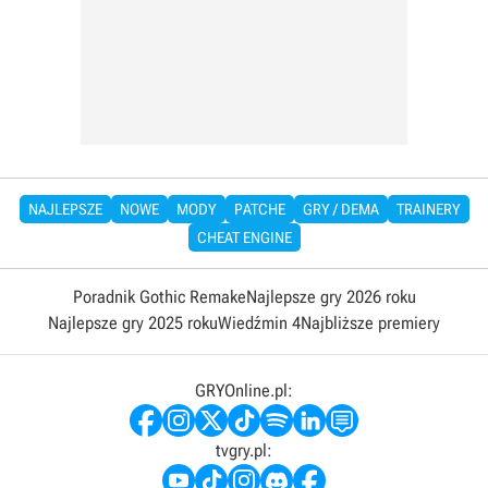
NAJLEPSZE
NOWE
MODY
PATCHE
GRY / DEMA
TRAINERY
CHEAT ENGINE
Poradnik Gothic Remake
Najlepsze gry 2026 roku
Najlepsze gry 2025 roku
Wiedźmin 4
Najbliższe premiery
GRYOnline.pl:
tvgry.pl: