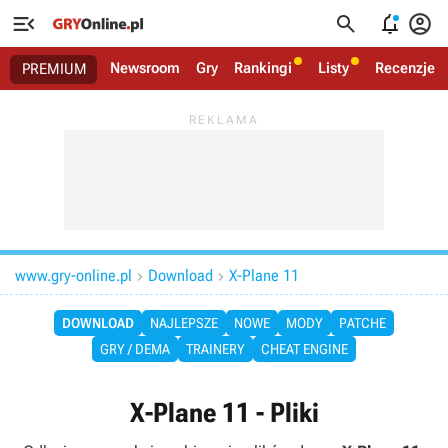




Newsroom
Gry
Rankingi
Listy
Recenzje
PREMIUM
www.gry-online.pl
Download
X-Plane 11


DOWNLOAD
NAJLEPSZE
NOWE
MODY
PATCHE
GRY / DEMA
TRAINERY
CHEAT ENGINE
X-Plane 11 - Pliki