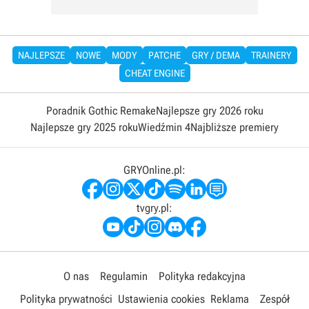
NAJLEPSZE
NOWE
MODY
PATCHE
GRY / DEMA
TRAINERY
CHEAT ENGINE
Poradnik Gothic Remake
Najlepsze gry 2026 roku
Najlepsze gry 2025 roku
Wiedźmin 4
Najbliższe premiery
GRYOnline.pl:
tvgry.pl:
O nas
Regulamin
Polityka redakcyjna
Polityka prywatności
Ustawienia cookies
Reklama
Zespół