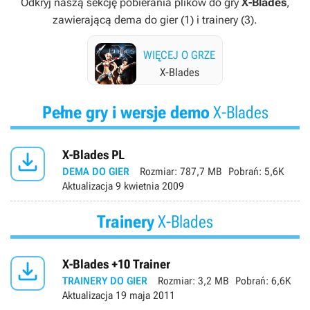
Odkryj naszą sekcję pobierania plików do gry
X-Blades
,
zawierającą dema do gier (1) i trainery (3).
WIĘCEJ O GRZE
X-Blades
Pełne gry i wersje demo
X-Blades

X-Blades PL
DEMA DO GIER
Rozmiar:
787,7 MB
Pobrań:
5,6K
Aktualizacja
9 kwietnia 2009
Trainery
X-Blades

X-Blades +10 Trainer
TRAINERY DO GIER
Rozmiar:
3,2 MB
Pobrań:
6,6K
Aktualizacja
19 maja 2011