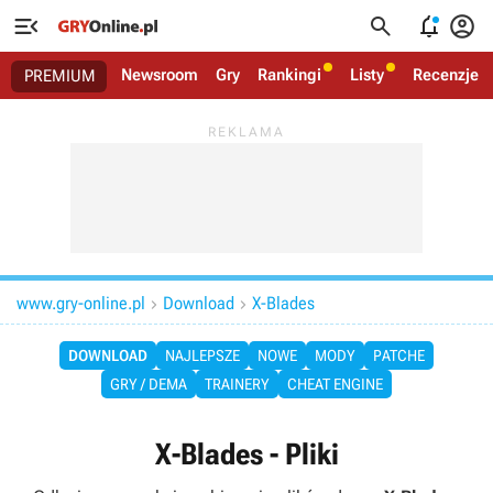




Newsroom
Gry
Rankingi
Listy
Recenzje
PREMIUM
www.gry-online.pl
Download
X-Blades


DOWNLOAD
NAJLEPSZE
NOWE
MODY
PATCHE
GRY / DEMA
TRAINERY
CHEAT ENGINE
X-Blades - Pliki