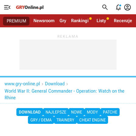




Newsroom
Gry
Rankingi
Listy
Recenzje
PREMIUM
www.gry-online.pl
Download


World War II: General Commander - Operation: Watch on the
Rhine
DOWNLOAD
NAJLEPSZE
NOWE
MODY
PATCHE
GRY / DEMA
TRAINERY
CHEAT ENGINE