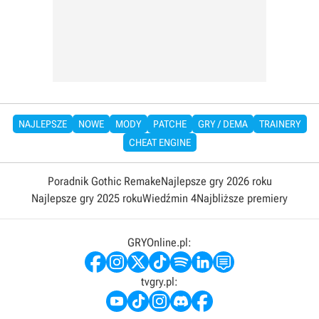
NAJLEPSZE
NOWE
MODY
PATCHE
GRY / DEMA
TRAINERY
CHEAT ENGINE
Poradnik Gothic Remake
Najlepsze gry 2026 roku
Najlepsze gry 2025 roku
Wiedźmin 4
Najbliższe premiery
GRYOnline.pl:
tvgry.pl: