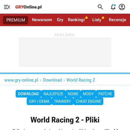




Newsroom
Gry
Rankingi
Listy
Recenzje
PREMIUM
www.gry-online.pl
Download
World Racing 2


DOWNLOAD
NAJLEPSZE
NOWE
MODY
PATCHE
GRY / DEMA
TRAINERY
CHEAT ENGINE
World Racing 2 - Pliki