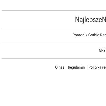
Najlepsze
N
Poradnik Gothic R
GRYO
O nas
Regulamin
Polityka r