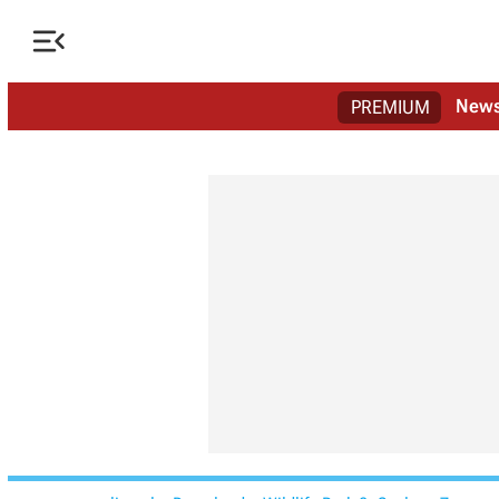

New
PREMIUM