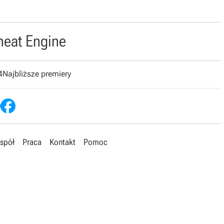
heat Engine
4
Najbliższe premiery
spół
Praca
Kontakt
Pomoc