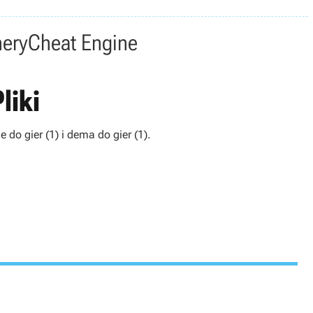
nery
Cheat Engine
liki
 do gier (1) i dema do gier (1).