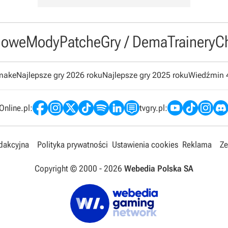
owe
Mody
Patche
Gry / Dema
Trainery
C
emake
Najlepsze gry 2026 roku
Najlepsze gry 2025 roku
Wiedźmin 
nline.pl:
tvgry.pl:
edakcyjna
Polityka prywatności
Ustawienia cookies
Reklama
Ze
Copyright © 2000 -
2026
Webedia Polska SA