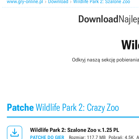
www.gry-online.pl
Download
Wildlife Park 2: Szalone Zoo


Download
Najle
Wil
Odkryj naszą sekcję pobierani
Patche
Wildlife Park 2: Crazy Zoo

Wildlife Park 2: Szalone Zoo v.1.25 PL
PATCHE DO GIER
Rozmiar:
117,7 MB
Pobrań:
4,5K
A