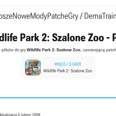
psze
Nowe
Mody
Patche
Gry / Dema
Trai
dlife Park 2: Szalone Zoo - P
a plików do gry
Wildlife Park 2: Szalone Zoo
, zawierającą patche
WIĘCEJ O GRZE
Wildlife Park 2: Szalone Zoo
ktualizacja
6 lutego 2008