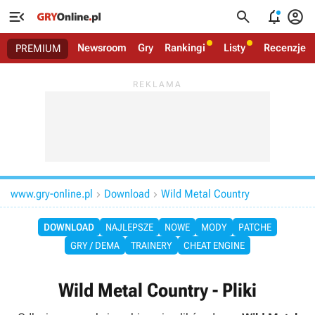




Newsroom
Gry
Rankingi
Listy
Recenzje
PREMIUM
www.gry-online.pl
Download
Wild Metal Country


DOWNLOAD
NAJLEPSZE
NOWE
MODY
PATCHE
GRY / DEMA
TRAINERY
CHEAT ENGINE
Wild Metal Country - Pliki