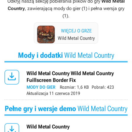
Odkryj naszą sekcję pobierania plików do gry
Wild Metal
Country
, zawierającą mody do gier (1) i pełna wersja gry
(1).
WIĘCEJ O GRZE
Wild Metal Country
Mody i dodatki
Wild Metal Country

Wild Metal Country Wild Metal Country
Fuillscreen Border Fix
MODY DO GIER
Rozmiar:
1,6 KB
Pobrań:
423
Aktualizacja
11 czerwca 2019
Pełne gry i wersje demo
Wild Metal Country

Wild Metal Country