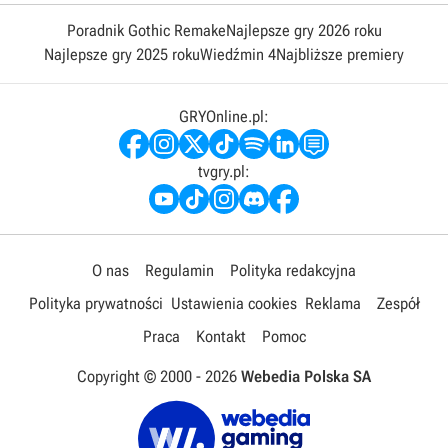
Poradnik Gothic Remake
Najlepsze gry 2026 roku
Najlepsze gry 2025 roku
Wiedźmin 4
Najbliższe premiery
GRYOnline.pl:
tvgry.pl:
O nas
Regulamin
Polityka redakcyjna
Polityka prywatności
Ustawienia cookies
Reklama
Zespół
Praca
Kontakt
Pomoc
Copyright © 2000 -
2026
Webedia Polska SA