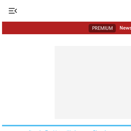

New
PREMIUM