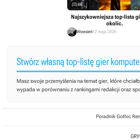

86
Najszykowniejsza top-lista gi
okolic.
Wrzesień
12 maja 2026
Stwórz własną top-listę gier komput
Masz swoje przemyślenia na temat gier, które chciałb
wypada w porównaniu z rankingami redakcji oraz społe
Poradnik Gothic R
GRYO