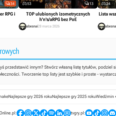




34
53
13
24
er RPG i
TOP ulubionych izometrycznych
Lista ws
h'n's/aRPG bez PoE
abesnai
28 marca 2026
abesna
erowych
yś przedstawić innym? Stwórz własną listę tytułów, podziel s
czności. Tworzenie top listy jest szybkie i proste - wystarc
emake
Najlepsze gry 2026 roku
Najlepsze gry 2025 roku
Wiedźmin 
nline.pl:
tvgry.pl: