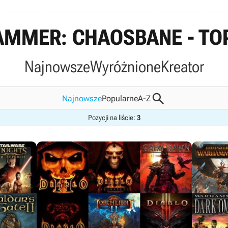
MMER: CHAOSBANE - TOP
Najnowsze
Wyróżnione
Kreator

Najnowsze
Popularne
A-Z
Pozycji na liście:
3