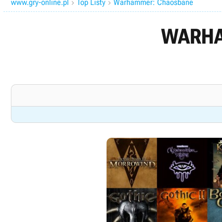
www.gry-online.pl
Top Listy
Warhammer: Chaosbane


WARHA