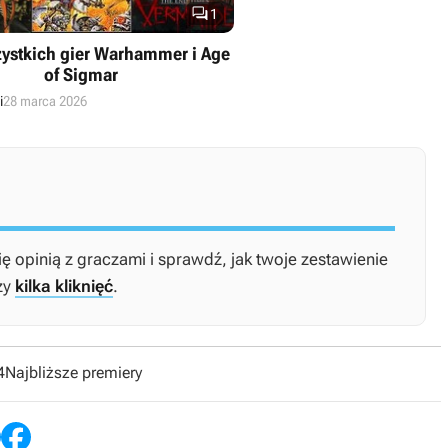

1
zystkich gier Warhammer i Age
of Sigmar
i
28 marca 2026
ię opinią z graczami i sprawdź, jak twoje zestawienie
zy
kilka kliknięć
.
4
Najbliższe premiery