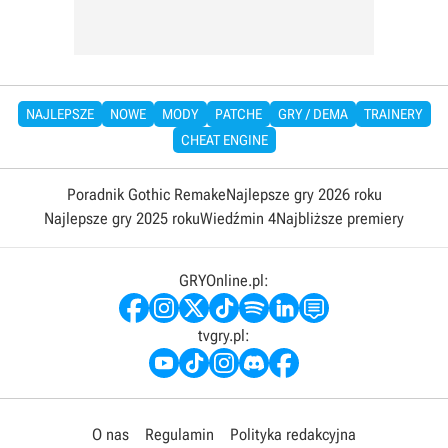
NAJLEPSZE
NOWE
MODY
PATCHE
GRY / DEMA
TRAINERY
CHEAT ENGINE
Poradnik Gothic Remake
Najlepsze gry 2026 roku
Najlepsze gry 2025 roku
Wiedźmin 4
Najbliższe premiery
GRYOnline.pl:
tvgry.pl:
O nas
Regulamin
Polityka redakcyjna