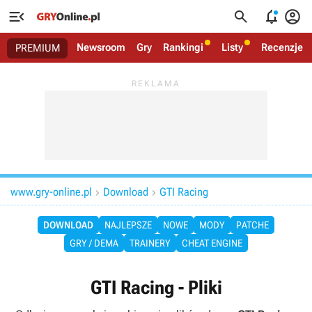




Newsroom
Gry
Rankingi
Listy
Recenzje
PREMIUM
www.gry-online.pl
Download
GTI Racing


DOWNLOAD
NAJLEPSZE
NOWE
MODY
PATCHE
GRY / DEMA
TRAINERY
CHEAT ENGINE
GTI Racing - Pliki