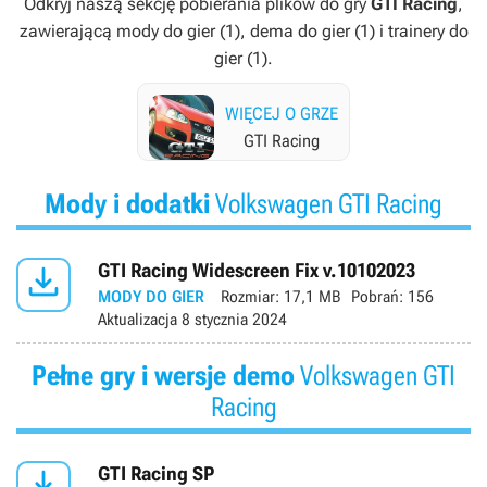
Odkryj naszą sekcję pobierania plików do gry
GTI Racing
,
zawierającą mody do gier (1), dema do gier (1) i trainery do
gier (1).
WIĘCEJ O GRZE
GTI Racing
Mody i dodatki
Volkswagen GTI Racing

GTI Racing Widescreen Fix v.10102023
MODY DO GIER
Rozmiar:
17,1 MB
Pobrań:
156
Aktualizacja
8 stycznia 2024
Pełne gry i wersje demo
Volkswagen GTI
Racing

GTI Racing SP