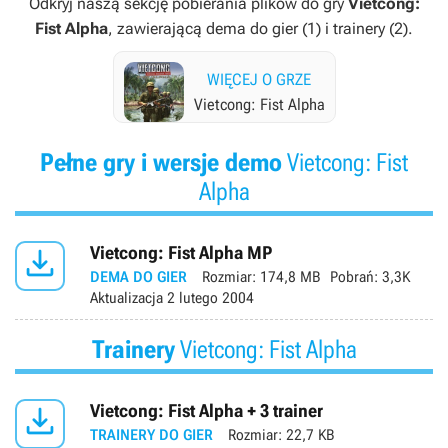
Odkryj naszą sekcję pobierania plików do gry
Vietcong:
Fist Alpha
, zawierającą dema do gier (1) i trainery (2).
WIĘCEJ O GRZE
Vietcong: Fist Alpha
Pełne gry i wersje demo
Vietcong: Fist
Alpha

Vietcong: Fist Alpha MP
DEMA DO GIER
Rozmiar:
174,8 MB
Pobrań:
3,3K
Aktualizacja
2 lutego 2004
Trainery
Vietcong: Fist Alpha

Vietcong: Fist Alpha + 3 trainer
TRAINERY DO GIER
Rozmiar:
22,7 KB