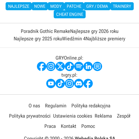
NAJLEPSZE
NOWE
MODY
PATCHE
GRY / DEMA
TRAINERY
CHEAT ENGINE
Poradnik Gothic Remake
Najlepsze gry 2026 roku
Najlepsze gry 2025 roku
Wiedźmin 4
Najbliższe premiery
GRYOnline.pl:
tvgry.pl:
O nas
Regulamin
Polityka redakcyjna
Polityka prywatności
Ustawienia cookies
Reklama
Zespół
Praca
Kontakt
Pomoc
Copyright © 2000 -
2026
Webedia Polska SA