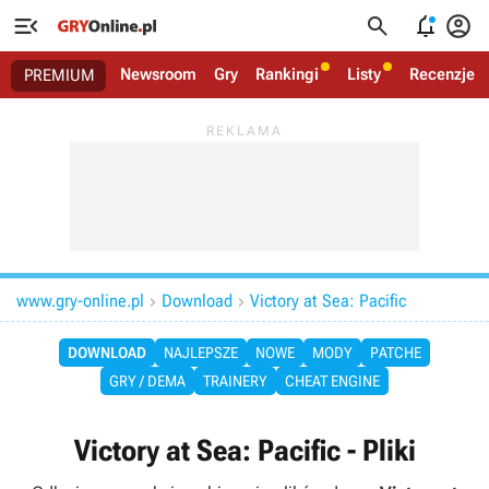




Newsroom
Gry
Rankingi
Listy
Recenzje
PREMIUM
www.gry-online.pl
Download
Victory at Sea: Pacific


DOWNLOAD
NAJLEPSZE
NOWE
MODY
PATCHE
GRY / DEMA
TRAINERY
CHEAT ENGINE
Victory at Sea: Pacific - Pliki