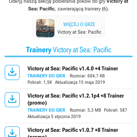
Odkryj naszą sekcję pobierania plików do gry
Victory at
Sea: Pacific
, zawierającą trainery (6).
WIĘCEJ O GRZE
Victory at Sea: Pacific
Trainery
Victory at Sea: Pacific

Victory at Sea: Pacific v1.4.0 +4 Trainer
TRAINERY DO GIER
Rozmiar:
604,7 KB
Pobrań:
1,5K
Aktualizacja
15 maja 2019

Victory at Sea: Pacific v1.2.1p4 +8 Trainer
(promo)
TRAINERY DO GIER
Rozmiar:
5,3 MB
Pobrań:
587
Aktualizacja
5 stycznia 2019

Victory at Sea: Pacific v1.0.7 +8 Trainer
(promo)