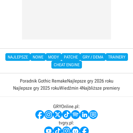
NAJLEPSZE
NOWE
MODY
PATCHE
GRY / DEMA
TRAINERY
CHEAT ENGINE
Poradnik Gothic Remake
Najlepsze gry 2026 roku
Najlepsze gry 2025 roku
Wiedźmin 4
Najbliższe premiery
GRYOnline.pl:
tvgry.pl: