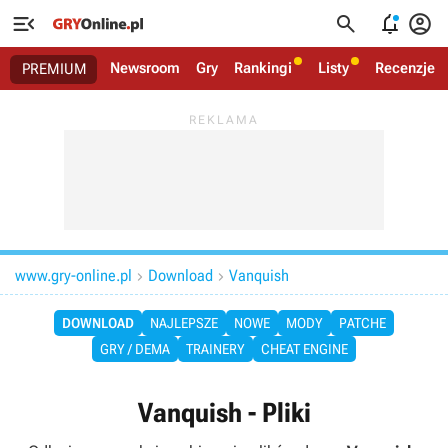




Newsroom
Gry
Rankingi
Listy
Recenzje
PREMIUM
www.gry-online.pl
Download
Vanquish


DOWNLOAD
NAJLEPSZE
NOWE
MODY
PATCHE
GRY / DEMA
TRAINERY
CHEAT ENGINE
Vanquish - Pliki