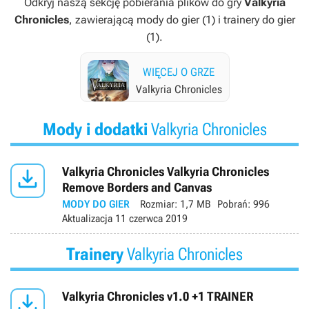
Odkryj naszą sekcję pobierania plików do gry
Valkyria
Chronicles
, zawierającą mody do gier (1) i trainery do gier
(1).
WIĘCEJ O GRZE
Valkyria Chronicles
Mody i dodatki
Valkyria Chronicles

Valkyria Chronicles Valkyria Chronicles
Remove Borders and Canvas
MODY DO GIER
Rozmiar:
1,7 MB
Pobrań:
996
Aktualizacja
11 czerwca 2019
Trainery
Valkyria Chronicles

Valkyria Chronicles v1.0 +1 TRAINER