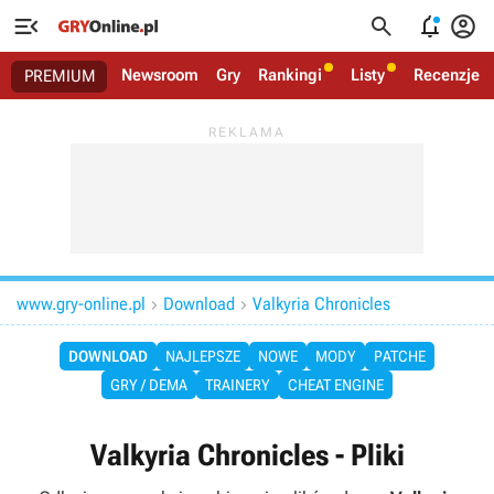




Newsroom
Gry
Rankingi
Listy
Recenzje
PREMIUM
www.gry-online.pl
Download
Valkyria Chronicles


DOWNLOAD
NAJLEPSZE
NOWE
MODY
PATCHE
GRY / DEMA
TRAINERY
CHEAT ENGINE
Valkyria Chronicles - Pliki