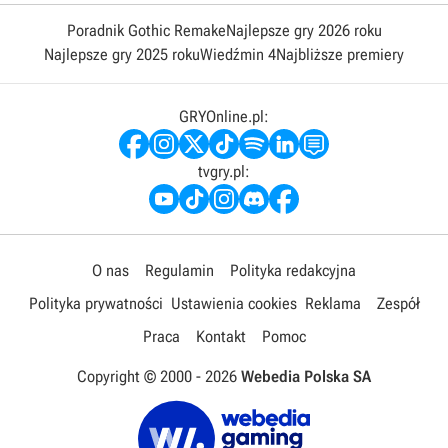
Poradnik Gothic Remake
Najlepsze gry 2026 roku
Najlepsze gry 2025 roku
Wiedźmin 4
Najbliższe premiery
GRYOnline.pl:
tvgry.pl:
O nas
Regulamin
Polityka redakcyjna
Polityka prywatności
Ustawienia cookies
Reklama
Zespół
Praca
Kontakt
Pomoc
Copyright © 2000 -
2026
Webedia Polska SA