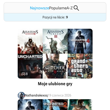

Najnowsze
Popularne
A-Z
Pozycji na liście:
9

8
Moje ulubione gry
Nathandrakexoq
19 czerwca 2026