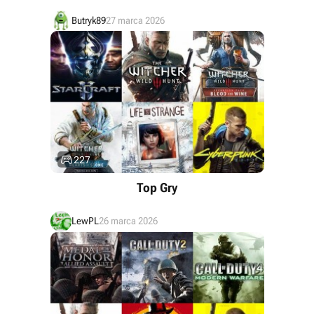
Butryk89
27 marca 2026

227
Top Gry
LewPL
26 marca 2026