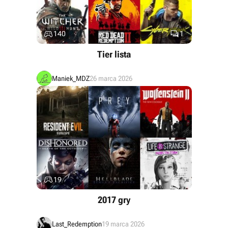


140
1
Tier lista
Maniek_MDZ
26 marca 2026

19
2017 gry
Last_Redemption
19 marca 2026