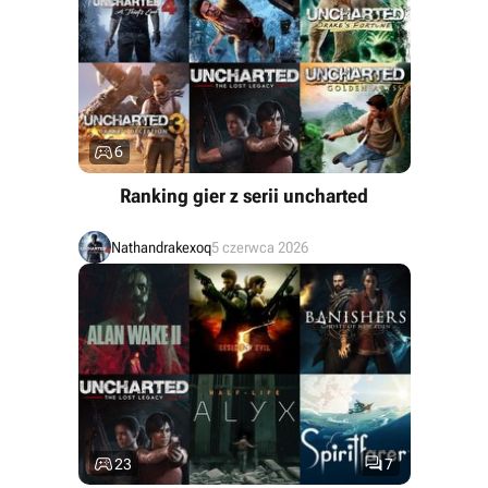

6
Ranking gier z serii uncharted
Nathandrakexoq
5 czerwca 2026


23
7