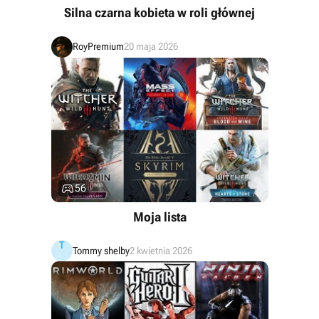
Silna czarna kobieta w roli głównej
RoyPremium
20 maja 2026

56
Moja lista
T
Tommy shelby
2 kwietnia 2026