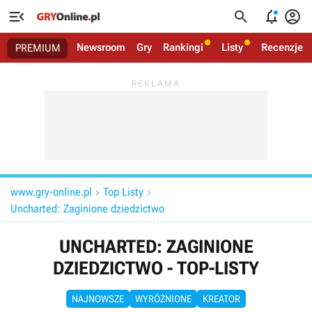




Newsroom
Gry
Rankingi
Listy
Recenzje
PREMIUM
www.gry-online.pl
Top Listy


Uncharted: Zaginione dziedzictwo
UNCHARTED: ZAGINIONE
DZIEDZICTWO - TOP-LISTY
NAJNOWSZE
WYRÓŻNIONE
KREATOR