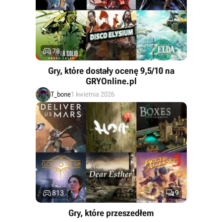

78
Gry, które dostały ocenę 9,5/10 na
GRYOnline.pl
T_bone
1 kwietnia 2026


813
9
Gry, które przeszedłem