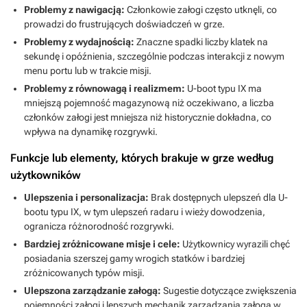
Problemy z nawigacją:
Członkowie załogi często utknęli, co
prowadzi do frustrujących doświadczeń w grze.
Problemy z wydajnością:
Znaczne spadki liczby klatek na
sekundę i opóźnienia, szczególnie podczas interakcji z nowym
menu portu lub w trakcie misji.
Problemy z równowagą i realizmem:
U-boot typu IX ma
mniejszą pojemność magazynową niż oczekiwano, a liczba
członków załogi jest mniejsza niż historycznie dokładna, co
wpływa na dynamikę rozgrywki.
Funkcje lub elementy, których brakuje w grze według
użytkowników
Ulepszenia i personalizacja:
Brak dostępnych ulepszeń dla U-
bootu typu IX, w tym ulepszeń radaru i wieży dowodzenia,
ogranicza różnorodność rozgrywki.
Bardziej zróżnicowane misje i cele:
Użytkownicy wyrazili chęć
posiadania szerszej gamy wrogich statków i bardziej
zróżnicowanych typów misji.
Ulepszona zarządzanie załogą:
Sugestie dotyczące zwiększenia
pojemności załogi i lepszych mechanik zarządzania załogą w