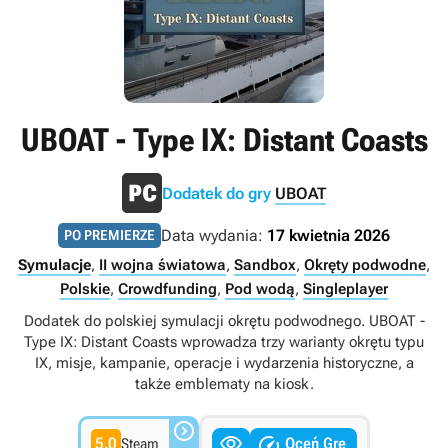
UBOAT - Type IX: Distant Coasts
Dodatek do gry
UBOAT
Data wydania:
17 kwietnia 2026
PO PREMIERZE
Symulacje
,
II wojna światowa
,
Sandbox
,
Okręty podwodne
,
Polskie
,
Crowdfunding
,
Pod wodą
,
Singleplayer
Dodatek do polskiej symulacji okrętu podwodnego. UBOAT -
Type IX: Distant Coasts wprowadza trzy warianty okrętu typu
IX, misje, kampanie, operacje i wydarzenia historyczne, a
także emblematy na kiosk.



5.0
Oceń Grę
Steam