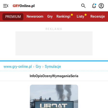




Newsroom
Gry
Rankingi
Listy
Recenzje
PREMIUM
www.gry-online.pl
Gry
Symulacje


Info
Opis
Oceny
Wymagania
Seria