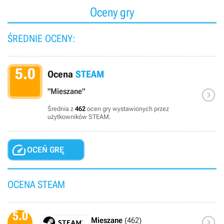
Oceny gry
ŚREDNIE OCENY:
5.0
Ocena
STEAM

"Mieszane"
Średnia z
462
ocen gry wystawionych przez
użytkowników STEAM.

OCEŃ GRĘ
OCENA STEAM
5.0

Mieszane
(462)