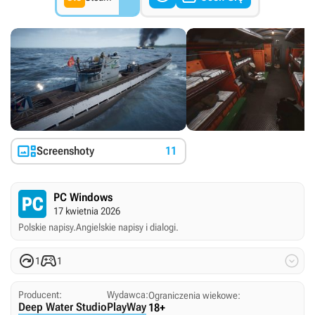

Screenshoty
11
PC Windows
17 kwietnia 2026
Polskie napisy.
Angielskie napisy i dialogi.



1
1
Producent:
Wydawca:
Ograniczenia wiekowe:
Deep Water Studio
PlayWay
18+