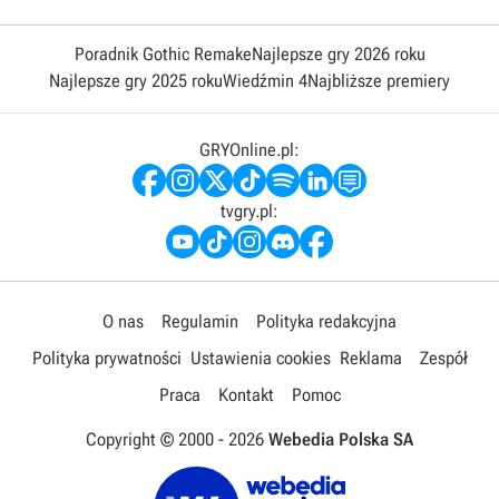
Poradnik Gothic Remake
Najlepsze gry 2026 roku
Najlepsze gry 2025 roku
Wiedźmin 4
Najbliższe premiery
GRYOnline.pl:
tvgry.pl:
O nas
Regulamin
Polityka redakcyjna
Polityka prywatności
Ustawienia cookies
Reklama
Zespół
Praca
Kontakt
Pomoc
Copyright © 2000 -
2026
Webedia Polska SA