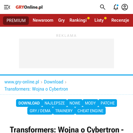




Newsroom
Gry
Rankingi
Listy
Recenzje
PREMIUM
www.gry-online.pl
Download


Transformers: Wojna o Cybertron
DOWNLOAD
NAJLEPSZE
NOWE
MODY
PATCHE
GRY / DEMA
TRAINERY
CHEAT ENGINE
Transformers: Wojna o Cybertron -