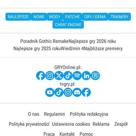
NAJLEPSZE
NOWE
MODY
PATCHE
GRY / DEMA
TRAINERY
CHEAT ENGINE
Poradnik Gothic Remake
Najlepsze gry 2026 roku
Najlepsze gry 2025 roku
Wiedźmin 4
Najbliższe premiery
GRYOnline.pl:
tvgry.pl:
O nas
Regulamin
Polityka redakcyjna
Polityka prywatności
Ustawienia cookies
Reklama
Zespół
Praca
Kontakt
Pomoc