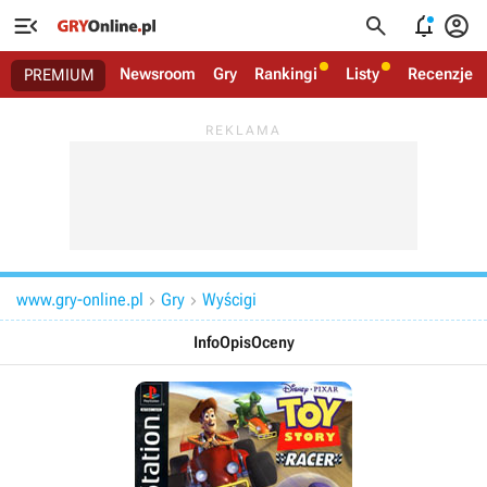




Newsroom
Gry
Rankingi
Listy
Recenzje
PREMIUM
www.gry-online.pl
Gry
Wyścigi


Info
Opis
Oceny