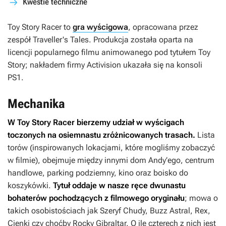
Kwestie techniczne
Toy Story Racer
to
gra wyścigowa
, opracowana przez
zespół Traveller's Tales. Produkcja została oparta na
licencji popularnego filmu animowanego pod tytułem
Toy
Story
; nakładem firmy Activision ukazała się na konsoli
PS1.
Mechanika
W
Toy Story Racer
bierzemy udział w wyścigach
toczonych na osiemnastu zróżnicowanych trasach.
Lista
torów (inspirowanych lokacjami, które mogliśmy zobaczyć
w filmie), obejmuje między innymi dom Andy’ego, centrum
handlowe, parking podziemny, kino oraz boisko do
koszykówki.
Tytuł oddaje w nasze ręce dwunastu
bohaterów pochodzących z filmowego oryginału
; mowa o
takich osobistościach jak Szeryf Chudy, Buzz Astral, Rex,
Cienki czy choćby Rocky Gibraltar. O ile czterech z nich jest