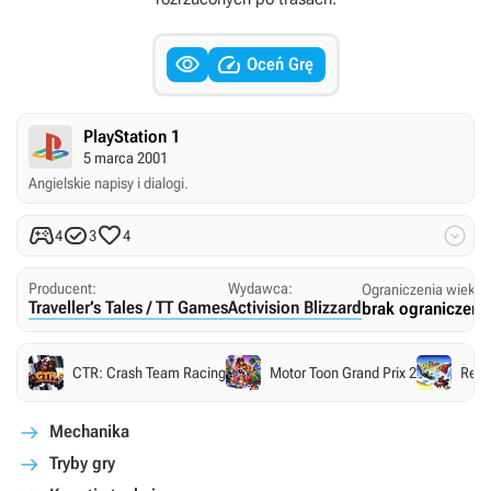


Oceń Grę
PlayStation 1
5 marca 2001
Angielskie napisy i dialogi.




4
3
4
Producent:
Wydawca:
Ograniczenia wieko
Traveller’s Tales / TT Games
Activision Blizzard
brak ograniczeń
CTR: Crash Team Racing
Motor Toon Grand Prix 2
Rene
Mechanika
Tryby gry