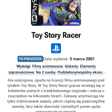
Toy Story Racer
Data wydania:
5 marca 2001
PO PREMIERZE
Wyścigi
,
Filmy animowane
,
Gokarty
,
Elementy
zręcznościowe
,
Na 2 osoby
,
Podzielony/wspólny ekran
,
Multiplayer
,
Singleplayer
Gra wyścigowa, oparta na licencji filmu animowanego pod
tytułem Toy Story. W Toy Story Racer gracze wcielają się w
bohaterów znanych z kreskówkowego oryginału i walczą o
zwycięstwo na kilkunastu torach. Zabawę urozmaicają nie
tylko zróżnicowane zasady, jakimi rządzą się poszczególne
zawody, lecz także obecność rozmaitych power-upów
rozrzuconych po trasach.