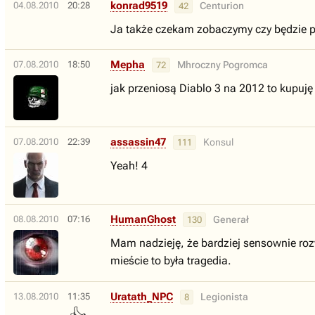
konrad9519
04.08.2010
20:28
Centurion
42
Ja także czekam zobaczymy czy będzie p
Mepha
07.08.2010
18:50
Mhroczny Pogromca
72
jak przeniosą Diablo 3 na 2012 to kupuję 
assassin47
07.08.2010
22:39
Konsul
111
Yeah! 4
HumanGhost
08.08.2010
07:16
Generał
130
Mam nadzieję, że bardziej sensownie roz
mieście to była tragedia.
Uratath_NPC
13.08.2010
11:35
Legionista
8