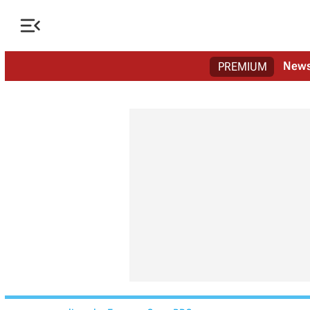

New
PREMIUM