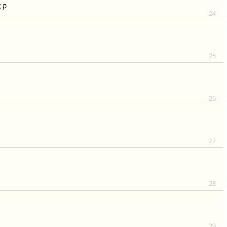
;p
24
25
26
27
28
29