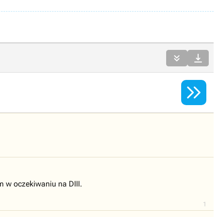



 w oczekiwaniu na DIII.
1