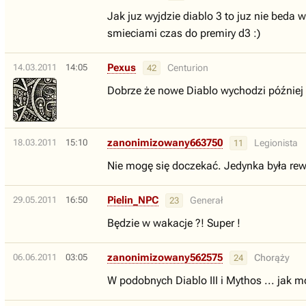
Jak juz wyjdzie diablo 3 to juz nie beda 
smieciami czas do premiry d3 :)
Pexus
14.03.2011
14:05
Centurion
42
Dobrze że nowe Diablo wychodzi później 
zanonimizowany663750
18.03.2011
15:10
Legionista
11
Nie mogę się doczekać. Jedynka była rew
Pielin_NPC
29.05.2011
16:50
Generał
23
Będzie w wakacje ?! Super !
zanonimizowany562575
06.06.2011
03:05
Chorąży
24
W podobnych Diablo III i Mythos ... ja