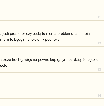
11
, jeśli proste rzeczy będą to niema problemu, ale moja
skumam to będę miał słownik pod ręką
12
eszcze trochę, więc na pewno kupię, tym bardziej że będzie
 solo.
13
14