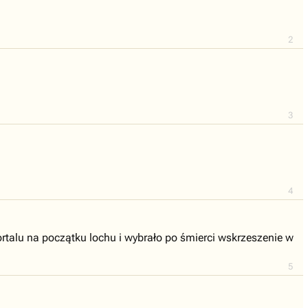
2
3
4
rtalu na początku lochu i wybrało po śmierci wskrzeszenie w
5