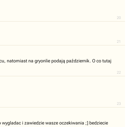
20
21
u, natomiast na gryonlie podają październik. O co tutaj
22
23
 wygladac i zawiedzie wasze oczekiwania ;] bedziecie