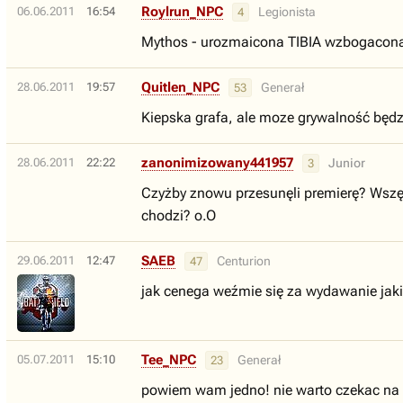
Roylrun_NPC
06.06.2011
16:54
Legionista
4
Mythos - urozmaicona TIBIA wzbogacona 
Quitlen_NPC
28.06.2011
19:57
Generał
53
Kiepska grafa, ale moze grywalność będz
zanonimizowany441957
28.06.2011
22:22
Junior
3
Czyżby znowu przesunęli premierę? Wszędz
chodzi? o.O
SAEB
29.06.2011
12:47
Centurion
47
jak cenega weźmie się za wydawanie jaki
Tee_NPC
05.07.2011
15:10
Generał
23
powiem wam jedno! nie warto czekac na t