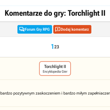
Komentarze do gry: Torchlight II


Forum Gry RPG
Dodaj komentarz
1
2
3
Torchlight II
Encyklopedia Gier
a bardzo pozytywnym zaskoczeniem i bardzo miłym zapełniaczem