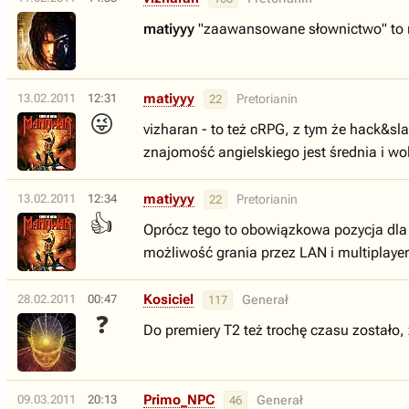
matiyyy
"zaawansowane słownictwo" to m
matiyyy
13.02.2011
12:31
Pretorianin
22
😜
vizharan - to też cRPG, z tym że hack&sl
znajomość angielskiego jest średnia i wo
matiyyy
13.02.2011
12:34
Pretorianin
22
👍
Oprócz tego to obowiązkowa pozycja dla f
możliwość grania przez LAN i multiplayer,
Kosiciel
28.02.2011
00:47
Generał
117
❓
Do premiery T2 też trochę czasu zostało,
Primo_NPC
09.03.2011
20:13
Generał
46