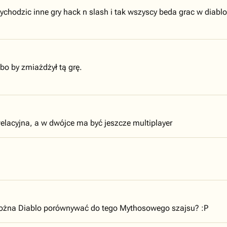
wychodzic inne gry hack n slash i tak wszyscy beda grac w diablo 
bo by zmiażdżył tą grę.
elacyjna, a w dwójce ma być jeszcze multiplayer
k można Diablo porównywać do tego Mythosowego szajsu? :P