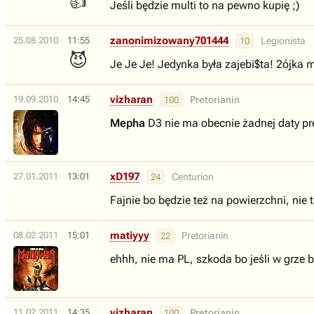
👍
Jeśli będzie multi to na pewno kupię ;)
zanonimizowany701444
25.08.2010
11:55
Legionista
10
😈
Je Je Je! Jedynka była zajebi$ta! 2ójka m
vizharan
19.09.2010
14:45
Pretorianin
100
Mepha
D3 nie ma obecnie żadnej daty pre
xD197
27.01.2011
13:01
Centurion
24
Fajnie bo będzie też na powierzchni, nie ta
matiyyy
08.02.2011
15:01
Pretorianin
22
ehhh, nie ma PL, szkoda bo jeśli w grz
vizharan
11.02.2011
14:35
Pretorianin
100