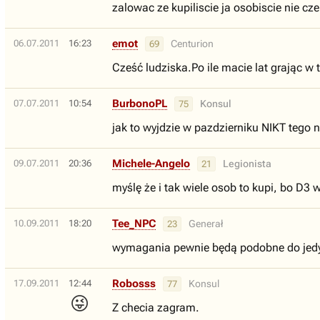
zalowac ze kupiliscie ja osobiscie nie c
emot
06.07.2011
16:23
Centurion
69
Cześć ludziska.Po ile macie lat grając w 
BurbonoPL
07.07.2011
10:54
Konsul
75
jak to wyjdzie w pazdzierniku NIKT tego n
Michele-Angelo
09.07.2011
20:36
Legionista
21
myślę że i tak wiele osob to kupi, bo D3 
Tee_NPC
10.09.2011
18:20
Generał
23
wymagania pewnie będą podobne do jedyn
Robosss
17.09.2011
12:44
Konsul
77
😜
Z checia zagram.