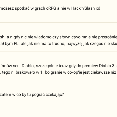
ożesz spotkać w grach cRPG a nie w Hack'n'Slash xd
ash, a nigdy nic nie wiadomo czy słownictwo mnie nie przerośnie
lał bym PL, ale jak nie ma to trudno, najwyżej jak czegoś nie 
anów serii Diablo, szczególnie teraz gdy do premiery Diablo 3 j
 tego ni brakowało w 1, bo granie w co-op'ie jest ciekawsze niż
 zatem w co by tu pograć czekając?