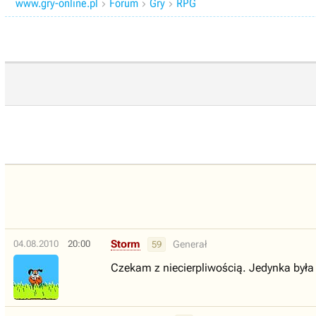
www.gry-online.pl
Forum
Gry
RPG



Storm
04.08.2010
20:00
Generał
59
Czekam z niecierpliwością. Jedynka był