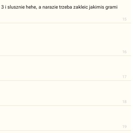
3 i slusznie hehe, a narazie trzeba zakleic jakimis grami
15
16
17
18
19