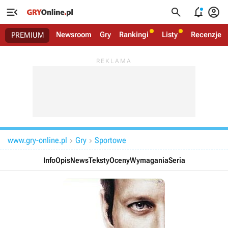




Newsroom
Gry
Rankingi
Listy
Recenzje
PREMIUM
www.gry-online.pl
Gry
Sportowe


Info
Opis
News
Teksty
Oceny
Wymagania
Seria