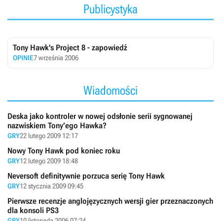
Publicystyka
Tony Hawk's Project 8 - zapowiedź
OPINIE
7 września 2006
Wiadomości
Deska jako kontroler w nowej odsłonie serii sygnowanej
nazwiskiem Tony’ego Hawka?
GRY
22 lutego 2009 12:17
Nowy Tony Hawk pod koniec roku
GRY
12 lutego 2009 18:48
Neversoft definitywnie porzuca serię Tony Hawk
GRY
12 stycznia 2009 09:45
Pierwsze recenzje anglojęzycznych wersji gier przeznaczonych
dla konsoli PS3
GRY
10 listopada 2006 07:24