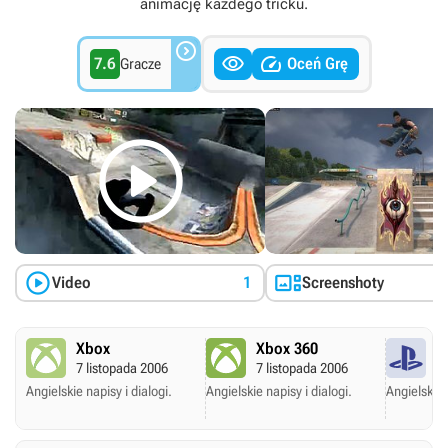
animację każdego tricku.



7.6
Oceń Grę
Gracze



Video
1
Screenshoty
Xbox
Xbox 360
P
7 listopada 2006
7 listopada 2006
7 
Angielskie napisy i dialogi.
Angielskie napisy i dialogi.
Angielskie 