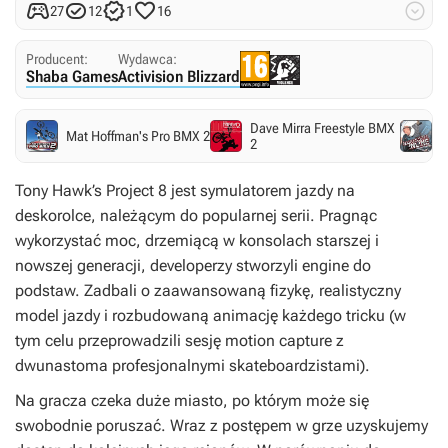





27
12
1
16
Producent:
Wydawca:
Shaba Games
Activision Blizzard
Dave Mirra Freestyle BMX
Mat Hoffman's Pro BMX 2
A
2
Tony Hawk’s Project 8
jest symulatorem jazdy na
deskorolce, należącym do popularnej serii. Pragnąc
wykorzystać moc, drzemiącą w konsolach starszej i
nowszej generacji, developerzy stworzyli engine do
podstaw. Zadbali o zaawansowaną fizykę, realistyczny
model jazdy i rozbudowaną animację każdego tricku (w
tym celu przeprowadzili sesję motion capture z
dwunastoma profesjonalnymi skateboardzistami).
Na gracza czeka duże miasto, po którym może się
swobodnie poruszać. Wraz z postępem w grze uzyskujemy