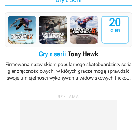
20
GIER
Gry z serii
Tony Hawk
Firmowana nazwiskiem popularnego skateboardzisty seria
gier zręcznościowych, w których gracze mogą sprawdzić
swoje umiejętności wykonywania widowiskowych tricków
na deskorolce. Cykl został wykreowany przez studio
Neversoft, a wydawaniem jego kolejnych odsłon zajmuje
się sprawująca pieczę nad marką firma Activision.