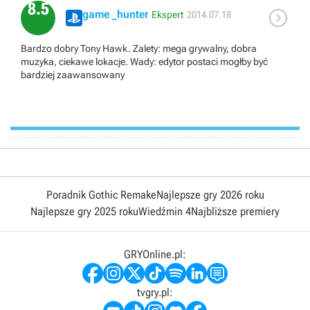
8.5

game _hunter
Ekspert
2014.07.18
Bardzo dobry Tony Hawk. Zalety: mega grywalny, dobra
muzyka, ciekawe lokacje. Wady: edytor postaci mogłby być
bardziej zaawansowany
Poradnik Gothic Remake
Najlepsze gry 2026 roku
Najlepsze gry 2025 roku
Wiedźmin 4
Najbliższe premiery
GRYOnline.pl:
tvgry.pl: