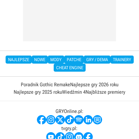
NAJLEPSZE
NOWE
MODY
PATCHE
GRY / DEMA
TRAINERY
CHEAT ENGINE
Poradnik Gothic Remake
Najlepsze gry 2026 roku
Najlepsze gry 2025 roku
Wiedźmin 4
Najbliższe premiery
GRYOnline.pl:
tvgry.pl: