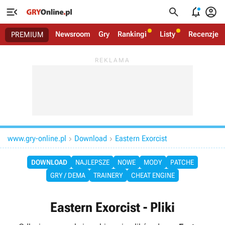




Newsroom
Gry
Rankingi
Listy
Recenzje
PREMIUM
www.gry-online.pl
Download
Eastern Exorcist


DOWNLOAD
NAJLEPSZE
NOWE
MODY
PATCHE
GRY / DEMA
TRAINERY
CHEAT ENGINE
Eastern Exorcist - Pliki