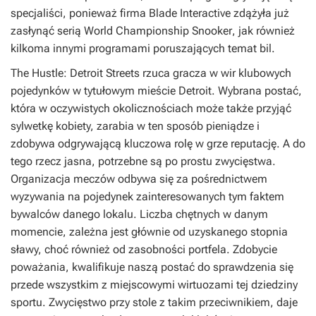
specjaliści, ponieważ firma Blade Interactive zdążyła już
zasłynąć serią
World Championship Snooker
, jak również
kilkoma innymi programami poruszających temat bil.
The Hustle: Detroit Streets
rzuca gracza w wir klubowych
pojedynków w tytułowym mieście Detroit. Wybrana postać,
która w oczywistych okolicznościach może także przyjąć
sylwetkę kobiety, zarabia w ten sposób pieniądze i
zdobywa odgrywającą kluczowa rolę w grze reputację. A do
tego rzecz jasna, potrzebne są po prostu zwycięstwa.
Organizacja meczów odbywa się za pośrednictwem
wyzywania na pojedynek zainteresowanych tym faktem
bywalców danego lokalu. Liczba chętnych w danym
momencie, zależna jest głównie od uzyskanego stopnia
sławy, choć również od zasobności portfela. Zdobycie
poważania, kwalifikuje naszą postać do sprawdzenia się
przede wszystkim z miejscowymi wirtuozami tej dziedziny
sportu. Zwycięstwo przy stole z takim przeciwnikiem, daje