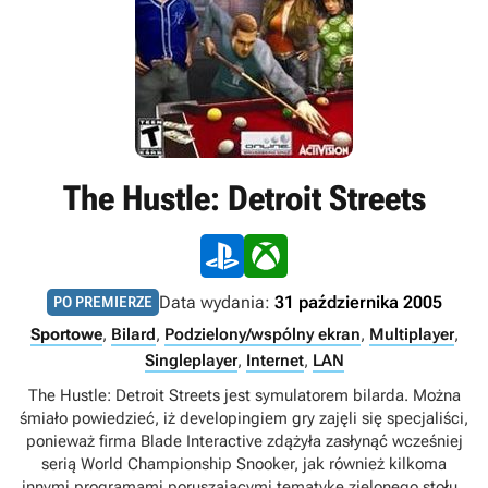
The Hustle: Detroit Streets
Data wydania:
31 października 2005
PO PREMIERZE
Sportowe
,
Bilard
,
Podzielony/wspólny ekran
,
Multiplayer
,
Singleplayer
,
Internet
,
LAN
The Hustle: Detroit Streets jest symulatorem bilarda. Można
śmiało powiedzieć, iż developingiem gry zajęli się specjaliści,
ponieważ firma Blade Interactive zdążyła zasłynąć wcześniej
serią World Championship Snooker, jak również kilkoma
innymi programami poruszającymi tematykę zielonego stołu..