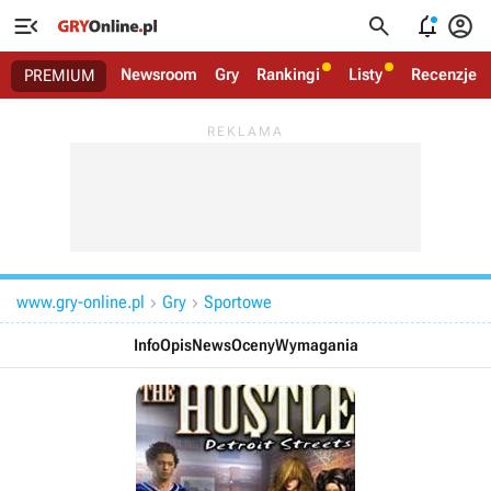




Newsroom
Gry
Rankingi
Listy
Recenzje
PREMIUM
www.gry-online.pl
Gry
Sportowe


Info
Opis
News
Oceny
Wymagania