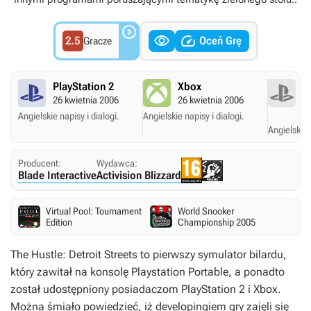



2.5
Oceń Grę
Gracze
PlayStation 2
Xbox
P
26 kwietnia 2006
26 kwietnia 2006
P
31
Angielskie napisy i dialogi.
Angielskie napisy i dialogi.
Angielskie 
Producent:
Wydawca:
Blade Interactive
Activision Blizzard
Virtual Pool: Tournament
World Snooker
Edition
Championship 2005
The Hustle: Detroit Streets
to pierwszy symulator bilardu,
który zawitał na konsolę Playstation Portable, a ponadto
został udostępniony posiadaczom PlayStation 2 i Xbox.
Można śmiało powiedzieć, iż developingiem gry zajęli się