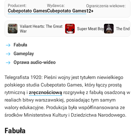
Producent:
Wydawca:
Ograniczenia wiekowe:
Cubepotato Games
Cubepotato Games
12+
Valiant Hearts: The Great
Super Meat Boy
The End is
War
Fabuła
Gameplay
Oprawa audio-wideo
Telegrafista 1920: Pieśni wojny
jest tytułem niewielkiego
polskiego studia Cubepotato Games, który łączy prostą
rytmiczną i
zręcznościową
rozgrywkę z fabułą osadzoną w
realiach bitwy warszawskiej, posiadając tym samym
walory edukacyjne. Produkcja była współfinansowana ze
środków Ministerstwa Kultury i Dziedzictwa Narodowego.
Fabuła