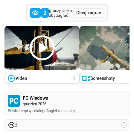
graczy czeka

2
Chcę zagrać
aby zagrać



Video
1
Screenshoty
PC Windows
grudzień 2026
Polskie napisy i dialogi.
Angielskie napisy.


2