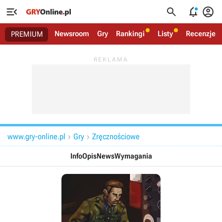




Newsroom
Gry
Rankingi
Listy
Recenzje
PREMIUM
www.gry-online.pl
Gry
Zręcznościowe


Info
Opis
News
Wymagania