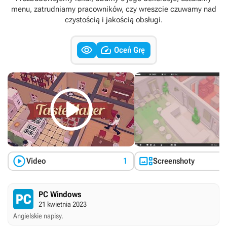
menu, zatrudniamy pracowników, czy wreszcie czuwamy nad
czystością i jakością obsługi.


Oceń Grę



Video
1
Screenshoty
PC Windows
21 kwietnia 2023
Angielskie napisy.