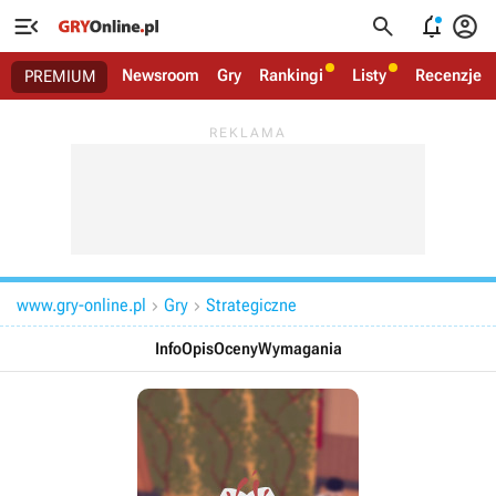




Newsroom
Gry
Rankingi
Listy
Recenzje
PREMIUM
www.gry-online.pl
Gry
Strategiczne


Info
Opis
Oceny
Wymagania