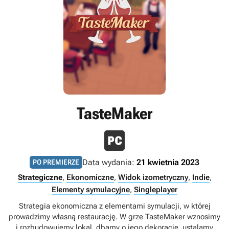
TasteMaker
Data wydania:
21 kwietnia 2023
PO PREMIERZE
Strategiczne
,
Ekonomiczne
,
Widok izometryczny
,
Indie
,
Elementy symulacyjne
,
Singleplayer
Strategia ekonomiczna z elementami symulacji, w której
prowadzimy własną restaurację. W grze TasteMaker wznosimy
i rozbudowujemy lokal, dbamy o jego dekoracje, ustalamy