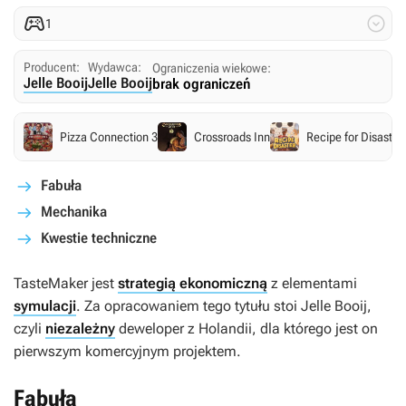


1
Producent:
Wydawca:
Ograniczenia wiekowe:
Jelle Booij
Jelle Booij
brak ograniczeń
Pizza Connection 3
Crossroads Inn
Recipe for Disaster
Fabuła
Mechanika
Kwestie techniczne
TasteMaker
jest
strategią ekonomiczną
z elementami
symulacji
. Za opracowaniem tego tytułu stoi Jelle Booij,
czyli
niezależny
deweloper z Holandii, dla którego jest on
pierwszym komercyjnym projektem.
Fabuła