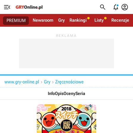




Newsroom
Gry
Rankingi
Listy
Recenzje
PREMIUM
www.gry-online.pl
Gry
Zręcznościowe


Info
Opis
Oceny
Seria