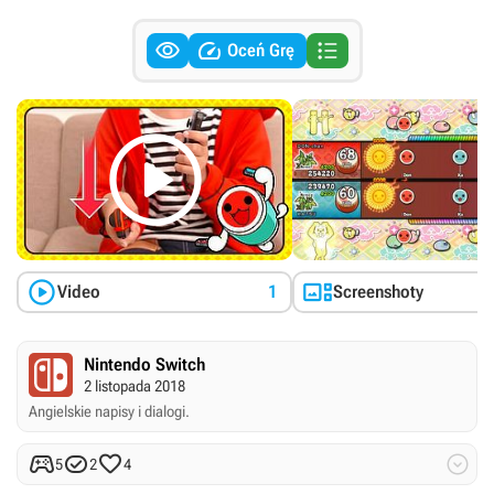



Oceń Grę



Video
1
Screenshoty
Nintendo Switch
2 listopada 2018
Angielskie napisy i dialogi.




5
2
4