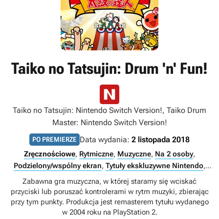
Taiko no Tatsujin: Drum 'n' Fun!
Taiko no Tatsujin: Nintendo Switch Version!, Taiko Drum
Master: Nintendo Switch Version!
Data wydania:
2 listopada 2018
PO PREMIERZE
Zręcznościowe
,
Rytmiczne
,
Muzyczne
,
Na 2 osoby
,
Podzielony/wspólny ekran
,
Tytuły ekskluzywne Nintendo
,
Multiplayer
,
Singleplayer
,
LAN
Zabawna gra muzyczna, w której staramy się wciskać
przyciski lub poruszać kontrolerami w rytm muzyki, zbierając
przy tym punkty. Produkcja jest remasterem tytułu wydanego
w 2004 roku na PlayStation 2.