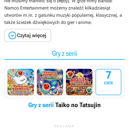
nie musimy martwić się o błędy). W grze firmy Bandai
Namco Entertainment możemy znaleźć kilkadziesiąt
utworów m.in. z gatunku muzyki popularnej, klasycznej, a
także ścieżek dźwiękowych do gier i anime.

Czytaj więcej
Gry z serii
7
GIER
Gry z serii
Taiko no Tatsujin