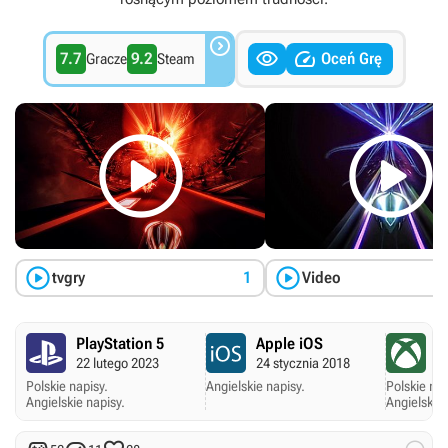



7.7
9.2
Oceń Grę
Gracze
Steam




tvgry
1
Video
PlayStation 5
Apple iOS
X
22 lutego 2023
24 stycznia 2018
18
Polskie napisy.
Angielskie napisy.
Polskie nap
Angielskie napisy.
Angielskie 