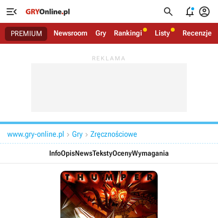




Newsroom
Gry
Rankingi
Listy
Recenzje
PREMIUM
www.gry-online.pl
Gry
Zręcznościowe


Info
Opis
News
Teksty
Oceny
Wymagania