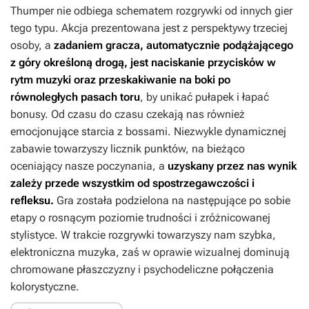
Thumper
nie odbiega schematem rozgrywki od innych gier
tego typu. Akcja prezentowana jest z perspektywy trzeciej
osoby, a
zadaniem gracza, automatycznie podążającego
z góry określoną drogą, jest naciskanie przycisków w
rytm muzyki oraz przeskakiwanie na boki po
równoległych pasach toru
,
by unikać pułapek i łapać
bonusy. Od czasu do czasu czekają nas również
emocjonujące starcia z bossami. Niezwykle dynamicznej
zabawie towarzyszy licznik punktów, na bieżąco
oceniający nasze poczynania, a
uzyskany przez nas wynik
zależy przede wszystkim od spostrzegawczości i
refleksu.
Gra została podzielona na następujące po sobie
etapy o rosnącym poziomie trudności i zróżnicowanej
stylistyce. W trakcie rozgrywki towarzyszy nam szybka,
elektroniczna muzyka, zaś w oprawie wizualnej dominują
chromowane płaszczyzny i psychodeliczne połączenia
kolorystyczne.