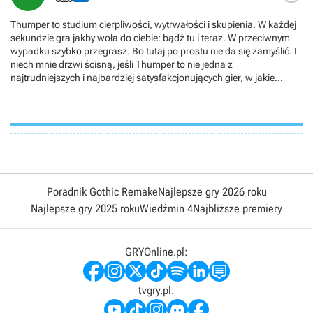
Thumper to studium cierpliwości, wytrwałości i skupienia. W każdej
sekundzie gra jakby woła do ciebie: bądź tu i teraz. W przeciwnym
wypadku szybko przegrasz. Bo tutaj po prostu nie da się zamyślić. I
niech mnie drzwi ścisną, jeśli Thumper to nie jedna z
najtrudniejszych i najbardziej satysfakcjonujących gier, w jakie
grałem. Nierzadko wkradła się też frustracja, najczęściej w trakcie
dłuższego posiedzenia - w to nie da się pykać zbyt długo, bo
skupienie ci siada. Za to jeśli uwielbiasz wyzwania, polecam.
Poradnik Gothic Remake
Najlepsze gry 2026 roku
Najlepsze gry 2025 roku
Wiedźmin 4
Najbliższe premiery
GRYOnline.pl:
tvgry.pl: