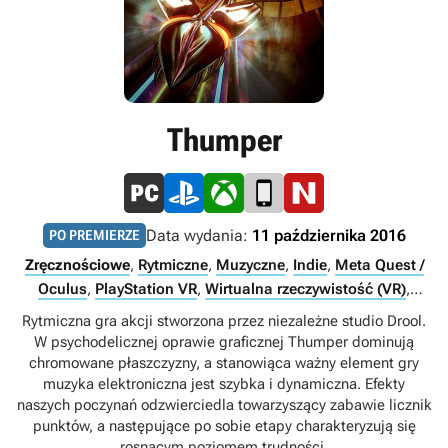
Thumper
Data wydania:
11 października 2016
PO PREMIERZE
Zręcznościowe
,
Rytmiczne
,
Muzyczne
,
Indie
,
Meta Quest /
Oculus
,
PlayStation VR
,
Wirtualna rzeczywistość (VR)
,
Singleplayer
Rytmiczna gra akcji stworzona przez niezależne studio Drool.
W psychodelicznej oprawie graficznej Thumper dominują
chromowane płaszczyzny, a stanowiąca ważny element gry
muzyka elektroniczna jest szybka i dynamiczna. Efekty
naszych poczynań odzwierciedla towarzyszący zabawie licznik
punktów, a następujące po sobie etapy charakteryzują się
rosnącym poziomem trudności.