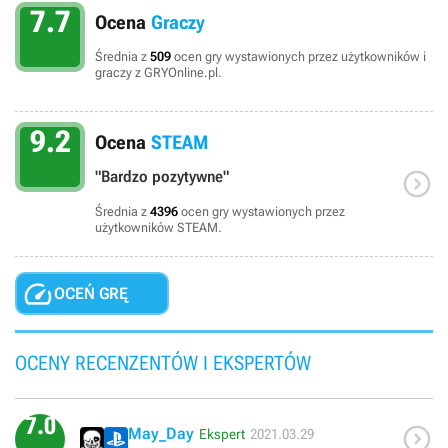
7.7
Ocena
Graczy
Średnia z
509
ocen gry wystawionych przez użytkowników i
graczy z GRYOnline.pl.
9.2
Ocena
STEAM

"Bardzo pozytywne"
Średnia z
4396
ocen gry wystawionych przez
użytkowników STEAM.

OCEŃ GRĘ
OCENY RECENZENTÓW I EKSPERTÓW
7.0

May_Day
Ekspert
2021.03.29