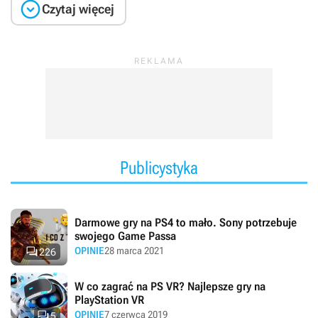

Czytaj więcej
Publicystyka
Darmowe gry na PS4 to mało. Sony potrzebuje
swojego Game Passa

OPINIE
28 marca 2021
226
W co zagrać na PS VR? Najlepsze gry na
PlayStation VR

OPINIE
7 czerwca 2019
5