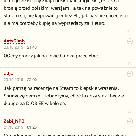
dlatego że Polacy znają doskonale angielski ;) - tak się
bronią przed polskimi wersjami, a tak na poważnie to
staram się nie kupować gier bez PL, jak nas nie chcecie to
nie ma potrzeby kupię na wyprzedaży za 1 euro.
48
AntyGimb
20.10.2015
21:43
OCeny graczy jak na razie bardzo przeciętne.
49
.:Jj:.
20.10.2015
22:00
Jak patrzę na recenzje na Steam to kiepskie wrażenia.
Sprawdzę demko i zobaczymy, choć tak czy siak- będzie
dłuugo za D:OS EE w kolejce.
50
Zabi_NPC
21.10.2015
01:23
Gra odpalona. I szczerze nie wiem na co ludzie narzekają.