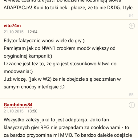
ADAPTACJA! Kupi to taki Irek i płacze, że to nie D&D5. I tyle.
54
vito74m
21.10.2015
12:04
Edytor faktycznie wnosi wiele do gry:)
Pamiętam jak do NWN1 zrobiłem modół większy od
oryginalnej kampanii:)
I zzacne jest też to, że gra jest stosunkowo łatwa do
modowania:)
Już widzę, (jak w W2) że nie obejdzie się bez zmian w
samym choćby interfejsie :D
55
Gambrinus84
21.10.2015
13:50
Wszystko zależy jaka to jest adaptacja. Jako fan
klasycznych gier RPG nie przepadam za cooldownami - to
za bardzo przypomina mi MMO. To bardzo dalekie odejście