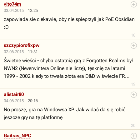
vito74m
03.04.2015
12:25
zapowiada sie ciekawie, oby nie spieprzyli jak PoE Obsidian
:D
18
szczypiorofixpw
02.06.2015
11:31
Świetne wieści - chyba ostatnią grą z Forgotten Realms był
NWN2 (Neverwintera Online nie liczę), tęsknię za latami
1999 - 2002 kiedy to trwała złota era D&D w świecie FR...
19
alistair80
04.06.2015
20:16
No proszę, gra na Windowsa XP. Jak widać da się robić
jeszcze gry na tę platformę
20
Gaitras_NPC