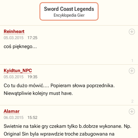
Sword Coast Legends
Encyklopedia Gier
Reinheart
05.03.2015
17:25
coś pięknego...
1
Kyidtun_NPC
05.03.2015
19:35
Co tu dużo mówić.... Popieram słowa poprzednika.
Niewątpliwie kolejny must have.
2
Alamar
06.03.2015
15:52
Swietnie na takie gry czekam tylko b.dobrze wykonane. Np.
Original Sin byla wprawdzie troche zabugowana na