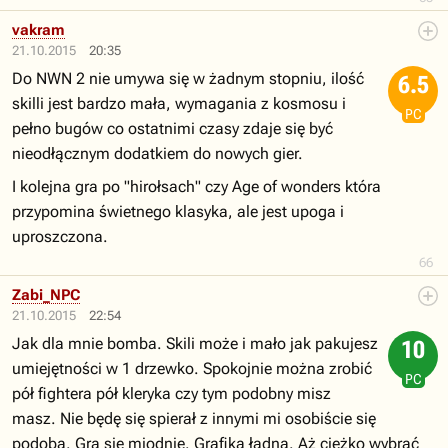
vakram
21.10.2015
20:35
Do NWN 2 nie umywa się w żadnym stopniu, ilość
6.5
skilli jest bardzo mała, wymagania z kosmosu i
PC
pełno bugów co ostatnimi czasy zdaje się być
nieodłącznym dodatkiem do nowych gier.
I kolejna gra po "hirołsach" czy Age of wonders która
przypomina świetnego klasyka, ale jest upoga i
uproszczona.
66
Zabi_NPC
21.10.2015
22:54
Jak dla mnie bomba. Skili może i mało jak pakujesz
10
umiejętności w 1 drzewko. Spokojnie można zrobić
PC
pół fightera pół kleryka czy tym podobny misz
masz. Nie będę się spierał z innymi mi osobiście się
podoba. Gra się miodnie. Grafika ładna. Aż ciężko wybrać