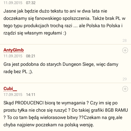
11.09.2015
07:32
Jasne jak będzie dużo tekstu to ani w dwa lata nie
doczekamy się fanowskiego spolszczenia. Także brak PL w
tego typu produkcjach trochą razi ... ale Polska to Polska i
rządzi się własnym regułami :)
28
AntyGimb
11.09.2015
08:21
Gra jest podobna do starych Dungeon Siege, więc damy
radę bez PL ;).
29
Cubi__
17.09.2015
14:11
Skąd PRODUCENCI biorą te wymagania ? Czy im się po
prostu tyłka nie chce się ruszyć ? Do takiej grafiki 8GB RAMU
? To co tam będą wielorasowe bitwy ??Czekam na grę,ale
chyba najpierw poczekam na polską wersję.