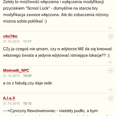
Zalety to możliwość włączenia i wyłączenia modyfikacji
przyciskiem "Scrool Lock" - domyślnie na starcie bry
modyfikacja zawsze włączona. Ale do zobaczenia różnicy
można sobie poklikać :)
61
vito74m
21.10.2015
17:17
CZy ja czegoś nie qmam, czy w edytorze NIE da się kreować
własnego świata a jedynie edytować istniejące lokacje?? :(
62
Moirneth_NPC
21.10.2015
18:09
a co z fabułą,czy daje rade
63
A.l.e.X
21.10.2015
18:10
--->Cyniczny Rewolwerowiec - niestety pudło, a bym