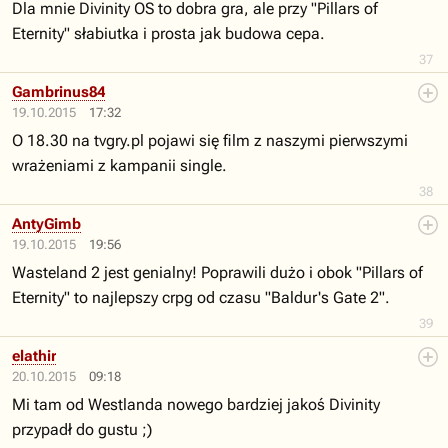
Dla mnie Divinity OS to dobra gra, ale przy "Pillars of
Eternity" słabiutka i prosta jak budowa cepa.
37
Gambrinus84
19.10.2015
17:32
O 18.30 na tvgry.pl pojawi się film z naszymi pierwszymi
wrażeniami z kampanii single.
38
AntyGimb
19.10.2015
19:56
Wasteland 2 jest genialny! Poprawili dużo i obok "Pillars of
Eternity" to najlepszy crpg od czasu "Baldur's Gate 2".
39
elathir
20.10.2015
09:18
Mi tam od Westlanda nowego bardziej jakoś Divinity
przypadł do gustu ;)