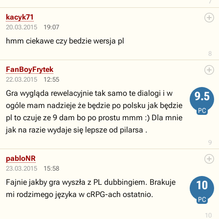
7
kacyk71
20.03.2015
19:07
hmm ciekawe czy bedzie wersja pl
8
FanBoyFrytek
22.03.2015
12:55
Gra wygląda rewelacyjnie tak samo te dialogi i w
9.5
ogóle mam nadzieje że będzie po polsku jak będzie
PC
pl to czuje ze 9 dam bo po prostu mmm :) Dla mnie
jak na razie wydaje się lepsze od pilarsa .
9
pabloNR
23.03.2015
15:58
Fajnie jakby gra wyszła z PL dubbingiem. Brakuje
10
mi rodzimego języka w cRPG-ach ostatnio.
PC
10