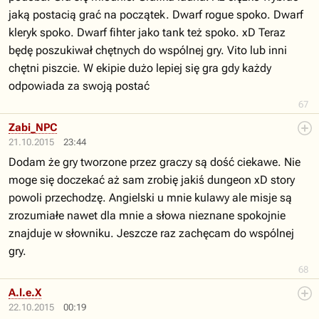
jaką postacią grać na początek. Dwarf rogue spoko. Dwarf
kleryk spoko. Dwarf fihter jako tank też spoko. xD Teraz
będę poszukiwał chętnych do wspólnej gry. Vito lub inni
chętni piszcie. W ekipie dużo lepiej się gra gdy każdy
odpowiada za swoją postać
67
Zabi_NPC
21.10.2015
23:44
Dodam że gry tworzone przez graczy są dość ciekawe. Nie
moge się doczekać aż sam zrobię jakiś dungeon xD story
powoli przechodzę. Angielski u mnie kulawy ale misje są
zrozumiałe nawet dla mnie a słowa nieznane spokojnie
znajduje w słowniku. Jeszcze raz zachęcam do wspólnej
gry.
68
A.l.e.X
22.10.2015
00:19