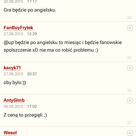
20.08.2015
17:17
Gra będzie po angielsku.
24
FanBoyFrytek
27.08.2015
12:29
@up będzie po angielsku to miesiąc i będzie fanowskie
spolszczenie xD nie ma co robić problemu :)
25
kacyk71
27.08.2015
20:37
oby bylo:))
26
AntyGimb
08.09.2015
17:02
Z ceną to przegięli ;)
27
Wesol