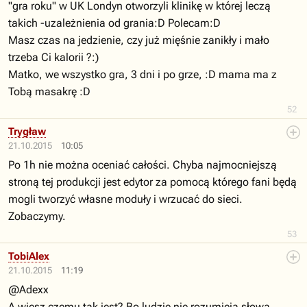
"gra roku" w UK Londyn otworzyli klinikę w której leczą
takich -uzależnienia od grania:D Polecam:D
Masz czas na jedzienie, czy już mięśnie zanikły i mało
trzeba Ci kalorii ?:)
Matko, we wszystko gra, 3 dni i po grze, :D mama ma z
Tobą masakrę :D
52
Trygław
21.10.2015
10:05
Po 1h nie można oceniać całości. Chyba najmocniejszą
stroną tej produkcji jest edytor za pomocą którego fani będą
mogli tworzyć własne moduły i wrzucać do sieci.
Zobaczymy.
53
TobiAlex
21.10.2015
11:19
@Adexx
A wiesz czemu tak jest? Bo ludzie nie rozumieją słowa