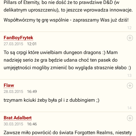
Pillars of Eternity, bo nie dość że to prawdziwe D&D (w
delikatnym uproszczeniu), to jeszcze wprowadza innowacje.
Współtwórzmy tę grę wspólnie - zapraszamy Was już dziś!
12
FanBoyFrytek
27.03.2015
12:01
To są crpgi które uwielbiam dungeon dragons :) Mam
nadzieję serio że gra będzie udana choć ten pasek do
umjejętności mogliby zmienić bo wygląda strasznie słabo :)
13
Flaw
28.03.2015
16:49
trzymam kciuki żeby była pl i z dubbingiem ;)
14
Brat Adalbert
30.03.2015
16:46
Zawsze miło powrócić do świata Forgotten Realms, niestety