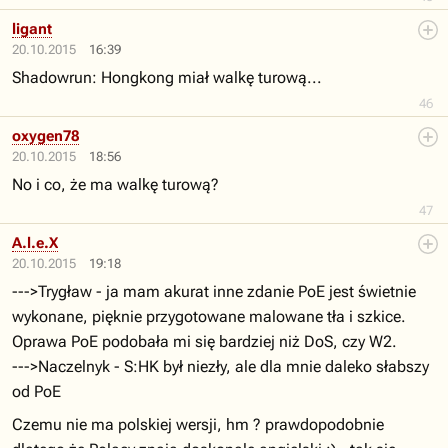
ligant
20.10.2015
16:39
Shadowrun: Hongkong miał walkę turową...
46
oxygen78
20.10.2015
18:56
No i co, że ma walkę turową?
47
A.l.e.X
20.10.2015
19:18
--->Trygław - ja mam akurat inne zdanie PoE jest świetnie
wykonane, pięknie przygotowane malowane tła i szkice.
Oprawa PoE podobała mi się bardziej niż DoS, czy W2.
--->Naczelnyk - S:HK był niezły, ale dla mnie daleko słabszy
od PoE
Czemu nie ma polskiej wersji, hm ? prawdopodobnie