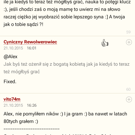
ile ja kiedyś to teraz też mógłbyś grać, nauka to potęgi klucz
:), jeśli chodzi zaś o moją mamę to uwierz mi na słowo
raczej ciężko jej wyobrazić sobie lepszego syna :] A twoja
jak o tobie sądzi ?!
59
👍
Cyniczny Rewolwerowiec
21.10.2015
16:01
@Alex
Jak byś też ożenił się z bogatą kobietą jak ja kiedyś to teraz
też mógłbyś grać
Fixed.
60
vito74m
21.10.2015
16:26
Alex, nie pomyliłem ników :) I ja gram :) ba nawet w latach
80tych grałem :)
-------------------------------