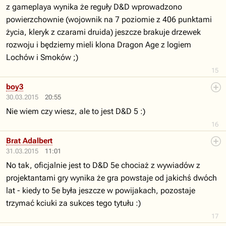
z gameplaya wynika że reguły D&D wprowadzono
powierzchownie (wojownik na 7 poziomie z 406 punktami
życia, kleryk z czarami druida) jeszcze brakuje drzewek
rozwoju i będziemy mieli klona Dragon Age z logiem
Lochów i Smoków ;)
15
boy3
30.03.2015
20:55
Nie wiem czy wiesz, ale to jest D&D 5 :)
16
Brat Adalbert
31.03.2015
11:01
No tak, oficjalnie jest to D&D 5e chociaż z wywiadów z
projektantami gry wynika że gra powstaje od jakichś dwóch
lat - kiedy to 5e była jeszcze w powijakach, pozostaje
trzymać kciuki za sukces tego tytułu :)
17