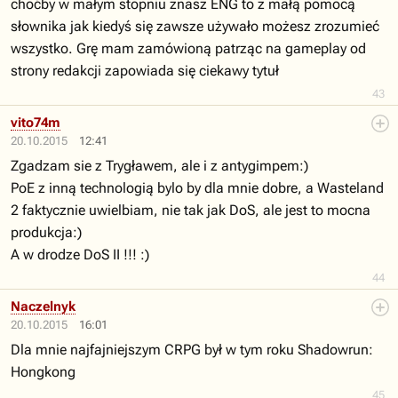
choćby w małym stopniu znasz ENG to z małą pomocą
słownika jak kiedyś się zawsze używało możesz zrozumieć
wszystko. Grę mam zamówioną patrząc na gameplay od
strony redakcji zapowiada się ciekawy tytuł
43
vito74m
20.10.2015
12:41
Zgadzam sie z Trygławem, ale i z antygimpem:)
PoE z inną technologią bylo by dla mnie dobre, a Wasteland
2 faktycznie uwielbiam, nie tak jak DoS, ale jest to mocna
produkcja:)
A w drodze DoS II !!! :)
44
Naczelnyk
20.10.2015
16:01
Dla mnie najfajniejszym CRPG był w tym roku Shadowrun:
Hongkong
45