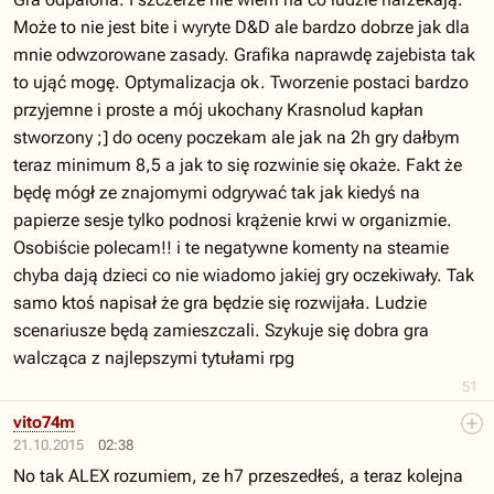
Może to nie jest bite i wyryte D&D ale bardzo dobrze jak dla
mnie odwzorowane zasady. Grafika naprawdę zajebista tak
to ująć mogę. Optymalizacja ok. Tworzenie postaci bardzo
przyjemne i proste a mój ukochany Krasnolud kapłan
stworzony ;] do oceny poczekam ale jak na 2h gry dałbym
teraz minimum 8,5 a jak to się rozwinie się okaże. Fakt że
będę mógł ze znajomymi odgrywać tak jak kiedyś na
papierze sesje tylko podnosi krążenie krwi w organizmie.
Osobiście polecam!! i te negatywne komenty na steamie
chyba dają dzieci co nie wiadomo jakiej gry oczekiwały. Tak
samo ktoś napisał że gra będzie się rozwijała. Ludzie
scenariusze będą zamieszczali. Szykuje się dobra gra
walcząca z najlepszymi tytułami rpg
51
vito74m
21.10.2015
02:38
No tak ALEX rozumiem, ze h7 przeszedłeś, a teraz kolejna