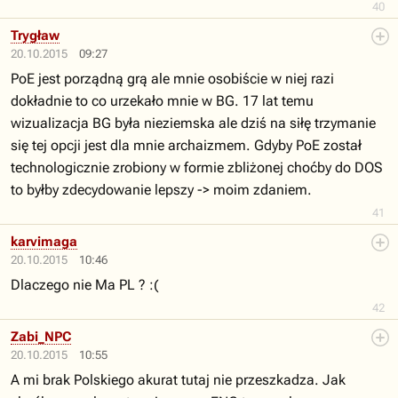
40
Trygław
20.10.2015
09:27
PoE jest porządną grą ale mnie osobiście w niej razi
dokładnie to co urzekało mnie w BG. 17 lat temu
wizualizacja BG była nieziemska ale dziś na siłę trzymanie
się tej opcji jest dla mnie archaizmem. Gdyby PoE został
technologicznie zrobiony w formie zbliżonej choćby do DOS
to byłby zdecydowanie lepszy -> moim zdaniem.
41
karvimaga
20.10.2015
10:46
Dlaczego nie Ma PL ? :(
42
Zabi_NPC
20.10.2015
10:55
A mi brak Polskiego akurat tutaj nie przeszkadza. Jak