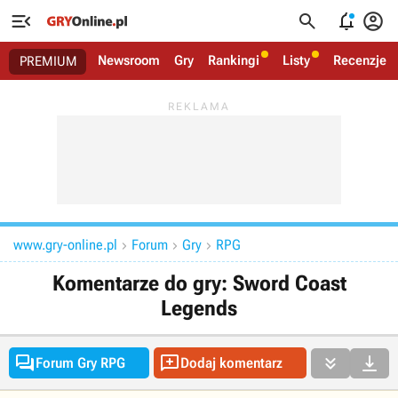




Newsroom
Gry
Rankingi
Listy
Recenzje
PREMIUM
www.gry-online.pl
Forum
Gry
RPG



Komentarze do gry: Sword Coast
Legends




Forum Gry RPG
Dodaj komentarz