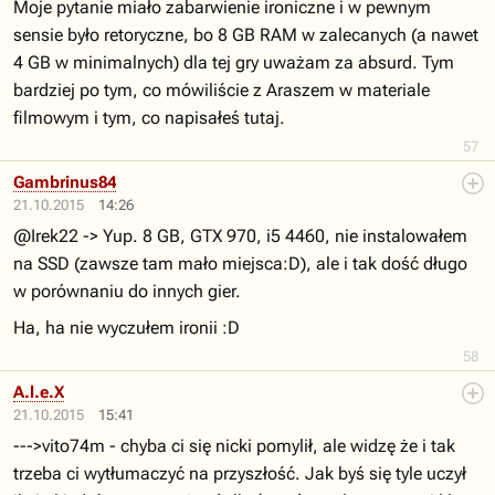
Moje pytanie miało zabarwienie ironiczne i w pewnym
sensie było retoryczne, bo 8 GB RAM w zalecanych (a nawet
4 GB w minimalnych) dla tej gry uważam za absurd. Tym
bardziej po tym, co mówiliście z Araszem w materiale
filmowym i tym, co napisałeś tutaj.
57
Gambrinus84
21.10.2015
14:26
@Irek22 -> Yup. 8 GB, GTX 970, i5 4460, nie instalowałem
na SSD (zawsze tam mało miejsca:D), ale i tak dość długo
w porównaniu do innych gier.
Ha, ha nie wyczułem ironii :D
58
A.l.e.X
21.10.2015
15:41
--->vito74m - chyba ci się nicki pomylił, ale widzę że i tak
trzeba ci wytłumaczyć na przyszłość. Jak byś się tyle uczył