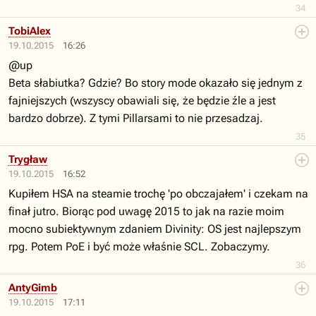
34
TobiAlex
19.10.2015
16:26
@up
Beta słabiutka? Gdzie? Bo story mode okazało się jednym z
fajniejszych (wszyscy obawiali się, że będzie źle a jest
bardzo dobrze). Z tymi Pillarsami to nie przesadzaj.
35
Trygław
19.10.2015
16:52
Kupiłem HSA na steamie trochę 'po obczajałem' i czekam na
finał jutro. Biorąc pod uwagę 2015 to jak na razie moim
mocno subiektywnym zdaniem Divinity: OS jest najlepszym
rpg. Potem PoE i być może właśnie SCL. Zobaczymy.
36
AntyGimb
19.10.2015
17:11