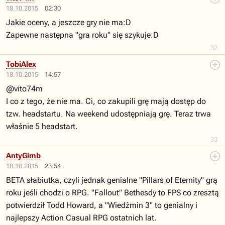
18.10.2015
02:30
Jakie oceny, a jeszcze gry nie ma:D
Zapewne następna "gra roku" się szykuje:D
32
TobiAlex
18.10.2015
14:57
@vito74m
I co z tego, że nie ma. Ci, co zakupili grę mają dostęp do
tzw. headstartu. Na weekend udostępniają grę. Teraz trwa
właśnie 5 headstart.
33
AntyGimb
18.10.2015
23:54
BETA słabiutka, czyli jednak genialne "Pillars of Eternity" grą
roku jeśli chodzi o RPG. "Fallout" Bethesdy to FPS co zresztą
potwierdził Todd Howard, a "Wiedźmin 3" to genialny i
najlepszy Action Casual RPG ostatnich lat.