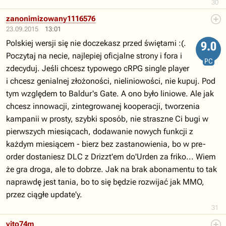
30
zanonimizowany1116576
23.09.2015
13:01
Polskiej wersji się nie doczekasz przed świętami :(.
9.0
Poczytaj na necie, najlepiej oficjalne strony i fora i
PC
zdecyduj. Jeśli chcesz typowego cRPG single player
i chcesz genialnej złożoności, nieliniowości, nie kupuj. Pod
tym względem to Baldur's Gate. A ono było liniowe. Ale jak
chcesz innowacji, zintegrowanej kooperacji, tworzenia
kampanii w prosty, szybki sposób, nie straszne Ci bugi w
pierwszych miesiącach, dodawanie nowych funkcji z
każdym miesiącem - bierz bez zastanowienia, bo w pre-
order dostaniesz DLC z Drizzt'em do'Urden za friko... Wiem
że gra droga, ale to dobrze. Jak na brak abonamentu to tak
naprawdę jest tania, bo to się będzie rozwijać jak MMO,
przez ciągłe update'y.
31
vito74m