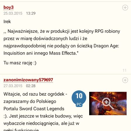
boy3
25.03.2015
13:29
Irek
,, Najważniejsze, że w produkcji jest kolejny RPG robiony
przez w miarę doświadczonych ludzi i że
najprawdopodobniej nie podąży on ścieżką Dragon Age:
Inquisition ani innego Mass Effecta.''
Tu masz rację :)
11
zanonimizowany579697
27.03.2015
02:28
Witajcie, od razu bez ogródek -
10
zapraszamy do Polskiego
PC
Portalu Sword Coast Legends
:). Jest jeszcze w trakcie budowy, więc
wybaczcie niedociągnięcia, ale już w
pełni funkcjonuje.