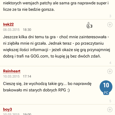
niektorych wersjach patchy ale sama gra naprawde super i
licze ze ta nie bedzie gorsza.
3
👍
Irek22
08.03.2015
18:30
Jeszcze kilka dni temu ta gra - choć mnie zainteresowała -
ni ziębiła mnie ni grzała. Jednak teraz - po przeczytaniu
większej ilości informacji - jeżeli okaże się grą przynajmniej
dobrą i trafi na GOG.com, to kupię ją bez dwóch zdań.
4
Reinheart
10.03.2015
17:14
Cieszę się, że wychodzą takie gry... bo naprawdę
10
brakowało mi starych dobrych RPG :)
PC
5
boy3
10.03.2015
19:00