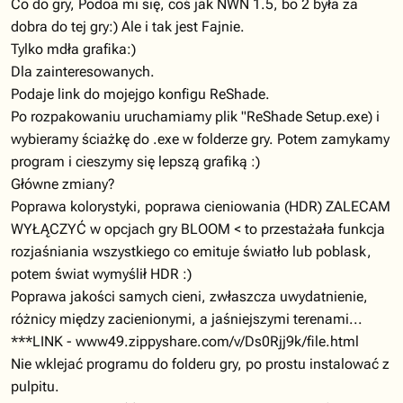
Co do gry, Podoa mi się, coś jak NWN 1.5, bo 2 była za
dobra do tej gry:) Ale i tak jest Fajnie.
Tylko mdła grafika:)
Dla zainteresowanych.
Podaje link do mojejgo konfigu ReShade.
Po rozpakowaniu uruchamiamy plik "ReShade Setup.exe) i
wybieramy ściażkę do .exe w folderze gry. Potem zamykamy
program i cieszymy się lepszą grafiką :)
Główne zmiany?
Poprawa kolorystyki, poprawa cieniowania (HDR) ZALECAM
WYŁĄCZYĆ w opcjach gry BLOOM < to przestażała funkcja
rozjaśniania wszystkiego co emituje światło lub poblask,
potem świat wymyślił HDR :)
Poprawa jakości samych cieni, zwłaszcza uwydatnienie,
różnicy między zacienionymi, a jaśniejszymi terenami...
***LINK - www49.zippyshare.com/v/Ds0Rjj9k/file.html
Nie wklejać programu do folderu gry, po prostu instalować z
pulpitu.