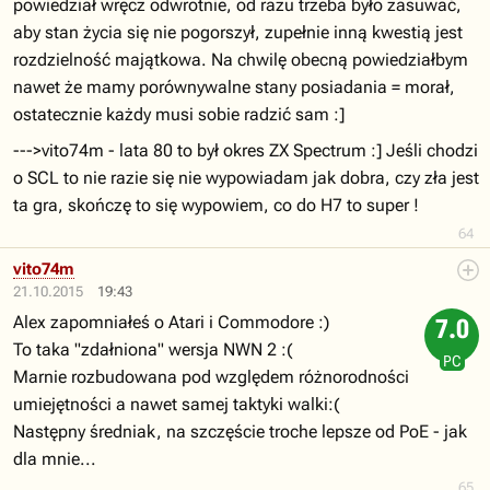
powiedział wręcz odwrotnie, od razu trzeba było zasuwać,
aby stan życia się nie pogorszył, zupełnie inną kwestią jest
rozdzielność majątkowa. Na chwilę obecną powiedziałbym
nawet że mamy porównywalne stany posiadania = morał,
ostatecznie każdy musi sobie radzić sam :]
--->vito74m - lata 80 to był okres ZX Spectrum :] Jeśli chodzi
o SCL to nie razie się nie wypowiadam jak dobra, czy zła jest
ta gra, skończę to się wypowiem, co do H7 to super !
64
vito74m
21.10.2015
19:43
Alex zapomniałeś o Atari i Commodore :)
7.0
To taka "zdałniona" wersja NWN 2 :(
PC
Marnie rozbudowana pod względem różnorodności
umiejętności a nawet samej taktyki walki:(
Następny średniak, na szczęście troche lepsze od PoE - jak
dla mnie...
65