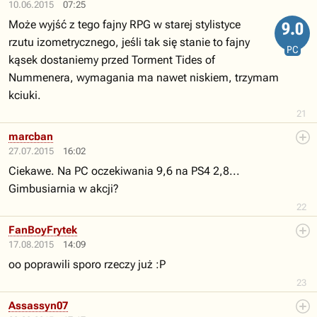
10.06.2015
07:25
Może wyjść z tego fajny RPG w starej stylistyce
9.0
rzutu izometrycznego, jeśli tak się stanie to fajny
PC
kąsek dostaniemy przed Torment Tides of
Nummenera, wymagania ma nawet niskiem, trzymam
kciuki.
21
marcban
27.07.2015
16:02
Ciekawe. Na PC oczekiwania 9,6 na PS4 2,8...
Gimbusiarnia w akcji?
22
FanBoyFrytek
17.08.2015
14:09
oo poprawili sporo rzeczy już :P
23
Assassyn07