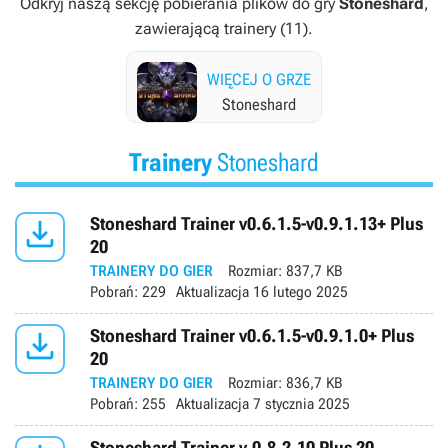
Odkryj naszą sekcję pobierania plików do gry
Stoneshard
,
zawierającą trainery (11).
WIĘCEJ O GRZE
Stoneshard
Trainery
Stoneshard

Stoneshard Trainer v0.6.1.5-v0.9.1.13+ Plus
20
TRAINERY DO GIER
Rozmiar:
837,7 KB
Pobrań:
229
Aktualizacja
16 lutego 2025

Stoneshard Trainer v0.6.1.5-v0.9.1.0+ Plus
20
TRAINERY DO GIER
Rozmiar:
836,7 KB
Pobrań:
255
Aktualizacja
7 stycznia 2025
Stoneshard Trainer v.0.8.2.10 Plus 20