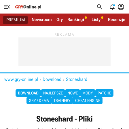




Newsroom
Gry
Rankingi
Listy
Recenzje
PREMIUM
www.gry-online.pl
Download
Stoneshard


DOWNLOAD
NAJLEPSZE
NOWE
MODY
PATCHE
GRY / DEMA
TRAINERY
CHEAT ENGINE
Stoneshard - Pliki