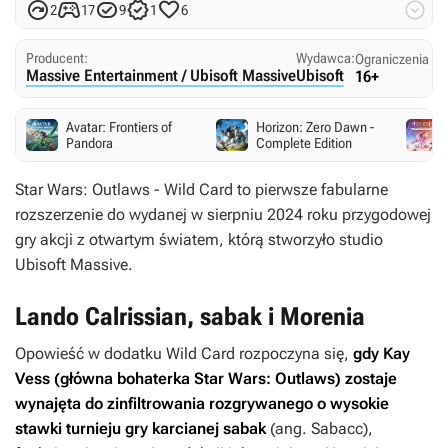






2
17
9
1
6
Producent:
Wydawca:
Ograniczenia w
Massive Entertainment / Ubisoft Massive
Ubisoft
16+
Avatar: Frontiers of
Horizon: Zero Dawn -
Pandora
Complete Edition
Star Wars: Outlaws - Wild Card
to pierwsze fabularne
rozszerzenie do wydanej w sierpniu 2024 roku przygodowej
gry akcji z otwartym światem, którą stworzyło studio
Ubisoft Massive.
Lando Calrissian, sabak i Morenia
Opowieść w dodatku
Wild Card
rozpoczyna się,
gdy Kay
Vess (główna bohaterka
Star Wars: Outlaws
) zostaje
wynajęta do zinfiltrowania rozgrywanego o wysokie
stawki turnieju gry karcianej sabak
(ang. Sabacc),