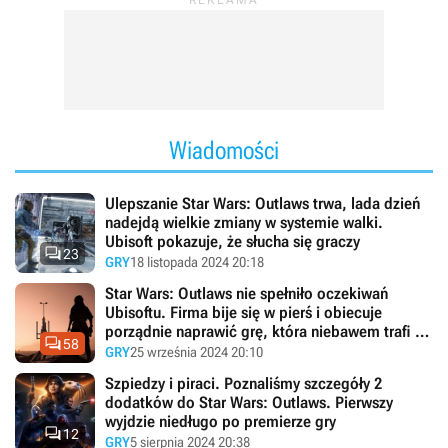
Wiadomości
Ulepszanie Star Wars: Outlaws trwa, lada dzień
nadejdą wielkie zmiany w systemie walki.
Ubisoft pokazuje, że słucha się graczy

23
GRY
18 listopada 2024 20:18
Star Wars: Outlaws nie spełniło oczekiwań
Ubisoftu. Firma bije się w pierś i obiecuje
porządnie naprawić grę, która niebawem trafi na

58
Steam
GRY
25 września 2024 20:10
Szpiedzy i piraci. Poznaliśmy szczegóły 2
dodatków do Star Wars: Outlaws. Pierwszy
wyjdzie niedługo po premierze gry

12
GRY
5 sierpnia 2024 20:38