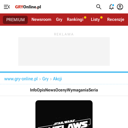




Newsroom
Gry
Rankingi
Listy
Recenzje
PREMIUM
www.gry-online.pl
Gry
Akcji


Info
Opis
News
Oceny
Wymagania
Seria