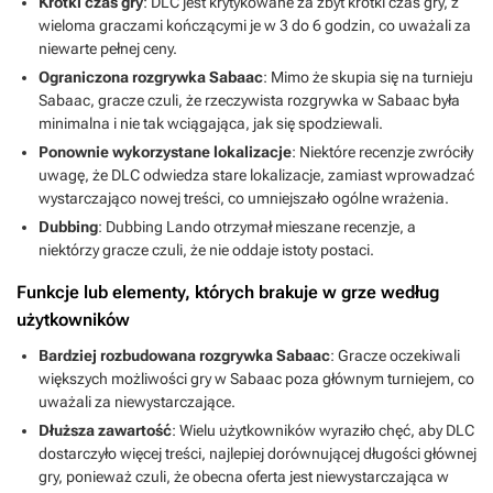
Krótki czas gry
: DLC jest krytykowane za zbyt krótki czas gry, z
wieloma graczami kończącymi je w 3 do 6 godzin, co uważali za
niewarte pełnej ceny.
Ograniczona rozgrywka Sabaac
: Mimo że skupia się na turnieju
Sabaac, gracze czuli, że rzeczywista rozgrywka w Sabaac była
minimalna i nie tak wciągająca, jak się spodziewali.
Ponownie wykorzystane lokalizacje
: Niektóre recenzje zwróciły
uwagę, że DLC odwiedza stare lokalizacje, zamiast wprowadzać
wystarczająco nowej treści, co umniejszało ogólne wrażenia.
Dubbing
: Dubbing Lando otrzymał mieszane recenzje, a
niektórzy gracze czuli, że nie oddaje istoty postaci.
Funkcje lub elementy, których brakuje w grze według
użytkowników
Bardziej rozbudowana rozgrywka Sabaac
: Gracze oczekiwali
większych możliwości gry w Sabaac poza głównym turniejem, co
uważali za niewystarczające.
Dłuższa zawartość
: Wielu użytkowników wyraziło chęć, aby DLC
dostarczyło więcej treści, najlepiej dorównującej długości głównej
gry, ponieważ czuli, że obecna oferta jest niewystarczająca w