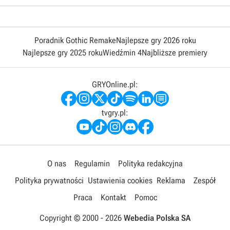
Poradnik Gothic Remake
Najlepsze gry 2026 roku
Najlepsze gry 2025 roku
Wiedźmin 4
Najbliższe premiery
GRYOnline.pl:
tvgry.pl:
O nas
Regulamin
Polityka redakcyjna
Polityka prywatności
Ustawienia cookies
Reklama
Zespół
Praca
Kontakt
Pomoc
Copyright © 2000 -
2026
Webedia Polska SA