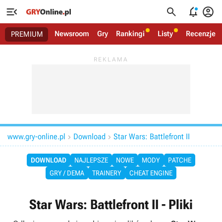




Newsroom
Gry
Rankingi
Listy
Recenzje
PREMIUM
www.gry-online.pl
Download
Star Wars: Battlefront II


DOWNLOAD
NAJLEPSZE
NOWE
MODY
PATCHE
GRY / DEMA
TRAINERY
CHEAT ENGINE
Star Wars: Battlefront II - Pliki