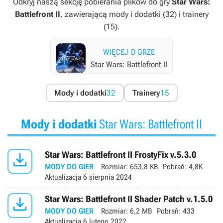
Odkryj naszą sekcję pobierania plików do gry
Star Wars:
Battlefront II
, zawierającą mody i dodatki (32) i trainery
(15).
WIĘCEJ O GRZE
Star Wars: Battlefront II
Mody i dodatki
32
Trainery
15
Mody i dodatki
Star Wars: Battlefront II

Star Wars: Battlefront II FrostyFix v.5.3.0
MODY DO GIER
Rozmiar:
653,8 KB
Pobrań:
4,8K
Aktualizacja
6 sierpnia 2024

Star Wars: Battlefront II Shader Patch v.1.5.0
MODY DO GIER
Rozmiar:
6,2 MB
Pobrań:
433
Aktualizacja
6 lutego 2022