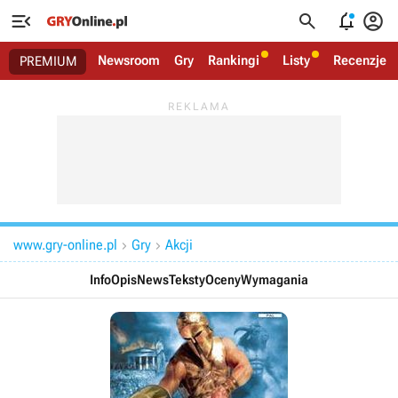




Newsroom
Gry
Rankingi
Listy
Recenzje
PREMIUM
www.gry-online.pl
Gry
Akcji


Info
Opis
News
Teksty
Oceny
Wymagania