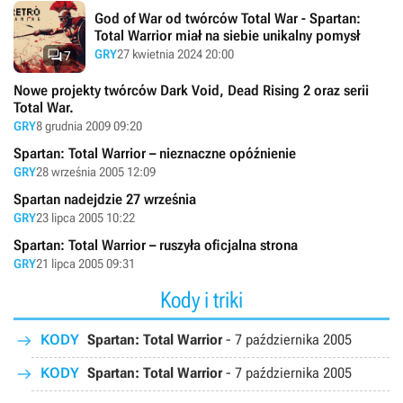
God of War od twórców Total War - Spartan:
Total Warrior miał na siebie unikalny pomysł

GRY
27 kwietnia 2024 20:00
7
Nowe projekty twórców Dark Void, Dead Rising 2 oraz serii
Total War.
GRY
8 grudnia 2009 09:20
Spartan: Total Warrior – nieznaczne opóźnienie
GRY
28 września 2005 12:09
Spartan nadejdzie 27 września
GRY
23 lipca 2005 10:22
Spartan: Total Warrior – ruszyła oficjalna strona
GRY
21 lipca 2005 09:31
Kody i triki
KODY
Spartan: Total Warrior
-
7 października 2005
KODY
Spartan: Total Warrior
-
7 października 2005