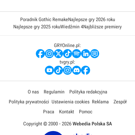
Poradnik Gothic Remake
Najlepsze gry 2026 roku
Najlepsze gry 2025 roku
Wiedźmin 4
Najbliższe premiery
GRYOnline.pl:
tvgry.pl:
O nas
Regulamin
Polityka redakcyjna
Polityka prywatności
Ustawienia cookies
Reklama
Zespół
Praca
Kontakt
Pomoc
Copyright © 2000 -
2026
Webedia Polska SA