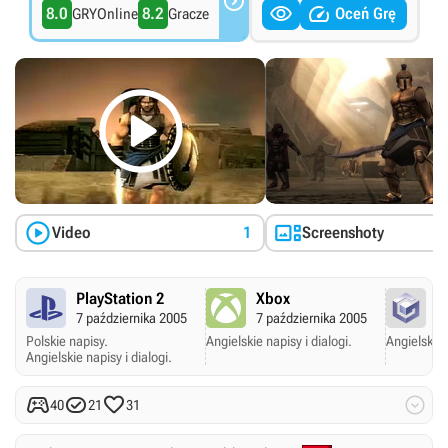



8.0
8.2
Oceń Grę
GRYOnline
Gracze



Video
1
Screenshoty
PlayStation 2
Xbox
G
7 października 2005
7 października 2005
7 
Polskie napisy.
Angielskie napisy i dialogi.
Angielskie 
Angielskie napisy i dialogi.




40
21
31