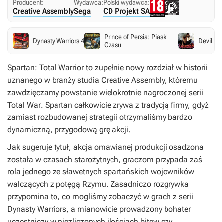
Producent:
Wydawca:
Polski wydawca:
Creative Assembly
Sega
CD Projekt SA
Prince of Persia: Piaski
Dynasty Warriors 4
Devil Ma
Czasu
Spartan: Total Warrior
to zupełnie nowy rozdział w historii
uznanego w branży studia Creative Assembly, któremu
zawdzięczamy powstanie wielokrotnie nagrodzonej serii
Total War
.
Spartan
całkowicie zrywa z tradycją firmy, gdyż
zamiast rozbudowanej strategii otrzymaliśmy bardzo
dynamiczną, przygodową grę akcji.
Jak sugeruje tytuł, akcja omawianej produkcji osadzona
została w czasach starożytnych, graczom przypada zaś
rola jednego ze sławetnych spartańskich wojowników
walczących z potęgą Rzymu. Zasadniczo rozgrywka
przypomina to, co mogliśmy zobaczyć w grach z serii
Dynasty Warriors
, a mianowicie prowadzony bohater
uczestniczy w niezliczonych ilościach bitew czy