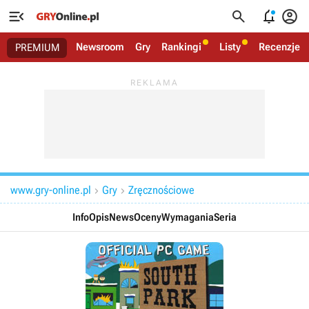




Newsroom
Gry
Rankingi
Listy
Recenzje
PREMIUM
www.gry-online.pl
Gry
Zręcznościowe


Info
Opis
News
Oceny
Wymagania
Seria