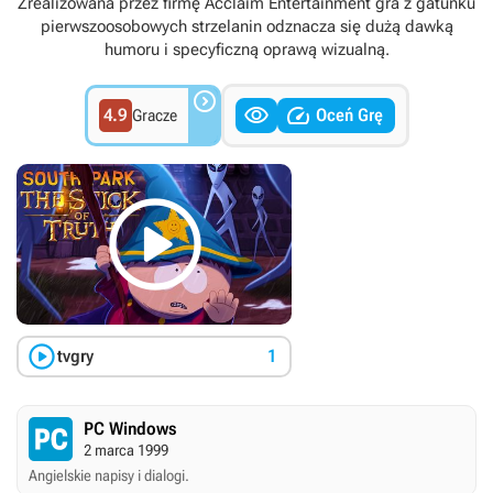
Zrealizowana przez firmę Acclaim Entertainment gra z gatunku
pierwszoosobowych strzelanin odznacza się dużą dawką
humoru i specyficzną oprawą wizualną.



4.9
Oceń Grę
Gracze


tvgry
1
PC Windows
2 marca 1999
Angielskie napisy i dialogi.