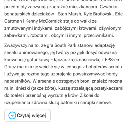
przedmioty zaczynają zagrażać mieszkańcom. Czwórka
bohaterskich dzieciaków - Stan Marsh, Kyle Broflovski, Eric
Cartman i Kenny McCormick staje do walki ze
zmutowanymi indykami, zabójczymi krowami, ożywionymi
zabawkami, robotami, obcymi i innymi przeciwnikami.
Zważywszy na to, że gra
South Park
stanowi adaptację
serialu animowanego, jej twórcy przyjęli dosyć odważną
konwencję gatunkową – łącząc zręcznościówkę z FPS-em.
Gracz ma okazję wcielić się w jednego z bohaterów serialu
i używając rozmaitego uzbrojenia powstrzymywać hordy
napastników. W arsenale dostępnych broni znaleźć można
m.in. śnieżki (także żółte), kuszę strzelającą przetykaczami
do toalet i przenośną wyrzutnię krów. Z kolei do
uzupełniania zdrowia służą batoniki i chrupki serowe.

Czytaj więcej