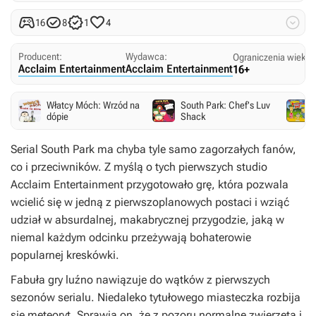





16
8
1
4
Producent:
Wydawca:
Ograniczenia wieko
Acclaim Entertainment
Acclaim Entertainment
16+
Włatcy Móch: Wrzód na
South Park: Chef's Luv
dópie
Shack
Serial
South Park
ma chyba tyle samo zagorzałych fanów,
co i przeciwników. Z myślą o tych pierwszych studio
Acclaim Entertainment przygotowało grę, która pozwala
wcielić się w jedną z pierwszoplanowych postaci i wziąć
udział w absurdalnej, makabrycznej przygodzie, jaką w
niemal każdym odcinku przeżywają bohaterowie
popularnej kreskówki.
Fabuła gry luźno nawiązuje do wątków z pierwszych
sezonów serialu. Niedaleko tytułowego miasteczka rozbija
się meteoryt. Sprawia on, że z pozoru normalne zwierzęta i