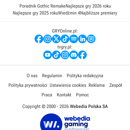
Poradnik Gothic Remake
Najlepsze gry 2026 roku
Najlepsze gry 2025 roku
Wiedźmin 4
Najbliższe premiery
GRYOnline.pl:
tvgry.pl:
O nas
Regulamin
Polityka redakcyjna
Polityka prywatności
Ustawienia cookies
Reklama
Zespół
Praca
Kontakt
Pomoc
Copyright © 2000 -
2026
Webedia Polska SA