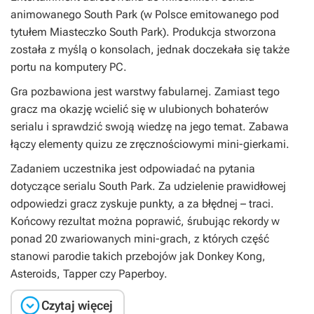
animowanego
South Park
(w Polsce emitowanego pod
tytułem
Miasteczko South Park
). Produkcja stworzona
została z myślą o konsolach, jednak doczekała się także
portu na komputery PC.
Gra pozbawiona jest warstwy fabularnej. Zamiast tego
gracz ma okazję wcielić się w ulubionych bohaterów
serialu i sprawdzić swoją wiedzę na jego temat. Zabawa
łączy elementy quizu ze zręcznościowymi mini-gierkami.
Zadaniem uczestnika jest odpowiadać na pytania
dotyczące serialu
South Park
. Za udzielenie prawidłowej
odpowiedzi gracz zyskuje punkty, a za błędnej – traci.
Końcowy rezultat można poprawić, śrubując rekordy w
ponad 20 zwariowanych mini-grach, z których część
stanowi parodie takich przebojów jak
Donkey Kong
,
Asteroids
,
Tapper
czy
Paperboy
.

Czytaj więcej