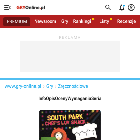




Newsroom
Gry
Rankingi
Listy
Recenzje
PREMIUM
www.gry-online.pl
Gry
Zręcznościowe


Info
Opis
Oceny
Wymagania
Seria