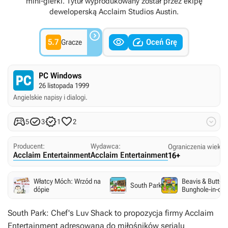
mini-gierki. Tytuł wyprodukowany został przez ekipę
deweloperską Acclaim Studios Austin.



5.7
Oceń Grę
Gracze
PC Windows
26 listopada 1999
Angielskie napisy i dialogi.





5
3
1
2
Producent:
Wydawca:
Ograniczenia wieko
Acclaim Entertainment
Acclaim Entertainment
16+
Włatcy Móch: Wrzód na
Beavis & Butt-H
South Park
dópie
Bunghole-in-on
South Park: Chef's Luv Shack
to propozycja firmy Acclaim
Entertainment adresowana do miłośników serialu