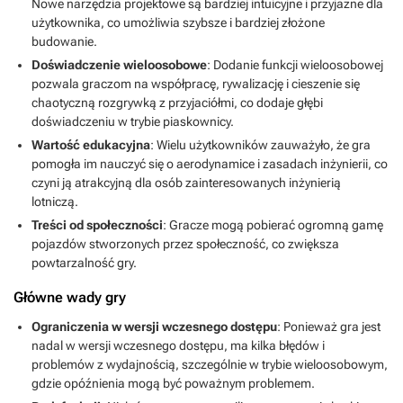
Nowe narzędzia projektowe są bardziej intuicyjne i przyjazne dla
użytkownika, co umożliwia szybsze i bardziej złożone
budowanie.
Doświadczenie wieloosobowe
: Dodanie funkcji wieloosobowej
pozwala graczom na współpracę, rywalizację i cieszenie się
chaotyczną rozgrywką z przyjaciółmi, co dodaje głębi
doświadczeniu w trybie piaskownicy.
Wartość edukacyjna
: Wielu użytkowników zauważyło, że gra
pomogła im nauczyć się o aerodynamice i zasadach inżynierii, co
czyni ją atrakcyjną dla osób zainteresowanych inżynierią
lotniczą.
Treści od społeczności
: Gracze mogą pobierać ogromną gamę
pojazdów stworzonych przez społeczność, co zwiększa
powtarzalność gry.
Główne wady gry
Ograniczenia w wersji wczesnego dostępu
: Ponieważ gra jest
nadal w wersji wczesnego dostępu, ma kilka błędów i
problemów z wydajnością, szczególnie w trybie wieloosobowym,
gdzie opóźnienia mogą być poważnym problemem.