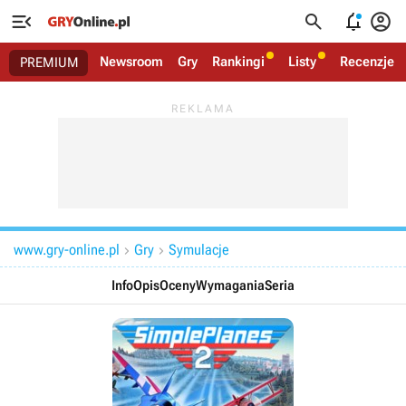




Newsroom
Gry
Rankingi
Listy
Recenzje
PREMIUM
www.gry-online.pl
Gry
Symulacje


Info
Opis
Oceny
Wymagania
Seria