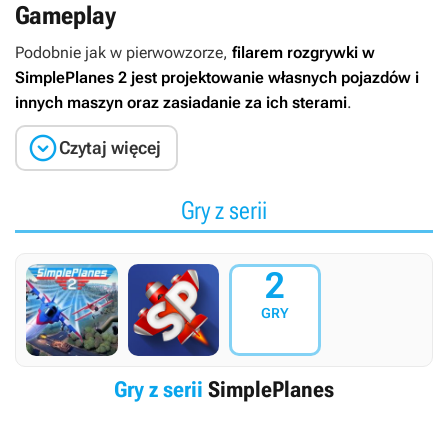
Gameplay
Podobnie jak w pierwowzorze,
filarem rozgrywki w
SimplePlanes 2
jest projektowanie własnych pojazdów i
innych maszyn oraz zasiadanie za ich sterami
.

Czytaj więcej
Gry z serii
2
GRY
Gry z serii
SimplePlanes