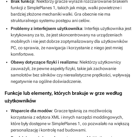
Brak funkcji
: Niektórzy gracze wyrazili rozczarowanie brakiem
funkcji z SimplePlanes 1, takich jak misje, walki powietrzne i
bardziej złożone mechaniki walki. Gra obecnie nie ma
strukturalnego systemu postępu ani celów.
Problemy z interfejsem użytkownika
: Interfejs użytkownika jest
krytykowany za to, że jest skoncentrowany na urządzeniach
mobilnych i nie jest dobrze zoptymalizowany dla użytkowników
PC, co sprawia, że nawigacja i korzystanie z niego jest mniej
komfortowe.
Obawy dotyczące fizyki i realizmu
: Niektórzy użytkownicy
zauważyli, że pewne aspekty fizyki, takie jak zachowanie
samolotów bez silników czy nierealistyczne prędkości, wpływają
negatywnie na ogólne doświadczenie.
Funkcje lub elementy, których brakuje w grze według
użytkowników
Wsparcie dla modów
: Gracze tęsknią za możliwością
korzystania z edytora XML i innych narzędzi moddingowych,
które były dostępne w SimplePlanes 1, co pozwalało na większą
personalizację i kontrolę nad budowami.