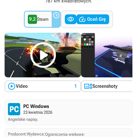
787 km kwadratowych.



9.2
Oceń Grę
Steam



Video
1
Screenshoty
PC Windows
23 kwietnia 2026
Angielskie napisy.
Producent:
Wydawca:
Ograniczenia wiekowe: