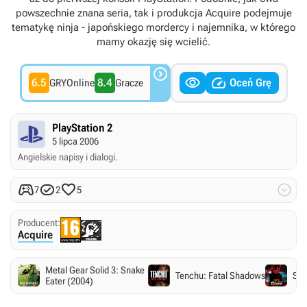
powszechnie znana seria, tak i produkcja Acquire podejmuje
tematykę ninja - japońskiego mordercy i najemnika, w którego
mamy okazję się wcielić.



6.5
8.4
Oceń Grę
GRYOnline
Gracze
PlayStation 2
5 lipca 2006
Angielskie napisy i dialogi.




7
2
5
Producent:
Acquire
Metal Gear Solid 3: Snake
Tenchu: Fatal Shadows
Shi
Eater (2004)