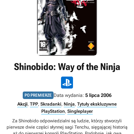
Shinobido: Way of the Ninja
Data wydania:
5 lipca 2006
PO PREMIERZE
Akcji
,
TPP
,
Skradanki
,
Ninja
,
Tytuły ekskluzywne
PlayStation
,
Singleplayer
Za Shinobido odpowiedzialni są ludzie, którzy stworzyli
pierwsze dwie części słynnej sagi Tenchu, sięgającej historią
aż do pierwszej konsoli PlayStation. Podobnie, jak owa