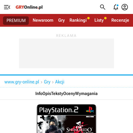




Newsroom
Gry
Rankingi
Listy
Recenzje
PREMIUM
www.gry-online.pl
Gry
Akcji


Info
Opis
Teksty
Oceny
Wymagania