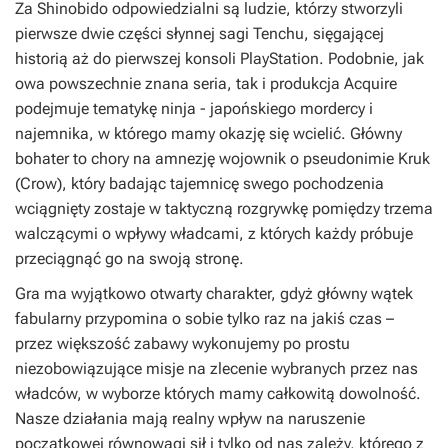
Za
Shinobido
odpowiedzialni są ludzie, którzy stworzyli
pierwsze dwie części słynnej sagi
Tenchu
, sięgającej
historią aż do pierwszej konsoli PlayStation. Podobnie, jak
owa powszechnie znana seria, tak i produkcja Acquire
podejmuje tematykę ninja - japońskiego mordercy i
najemnika, w którego mamy okazję się wcielić. Główny
bohater to chory na amnezję wojownik o pseudonimie Kruk
(Crow), który badając tajemnicę swego pochodzenia
wciągnięty zostaje w taktyczną rozgrywkę pomiędzy trzema
walczącymi o wpływy władcami, z których każdy próbuje
przeciągnąć go na swoją stronę.
Gra ma wyjątkowo otwarty charakter, gdyż główny wątek
fabularny przypomina o sobie tylko raz na jakiś czas –
przez większość zabawy wykonujemy po prostu
niezobowiązujące misje na zlecenie wybranych przez nas
władców, w wyborze których mamy całkowitą dowolność.
Nasze działania mają realny wpływ na naruszenie
początkowej równowagi sił i tylko od nas zależy, którego z