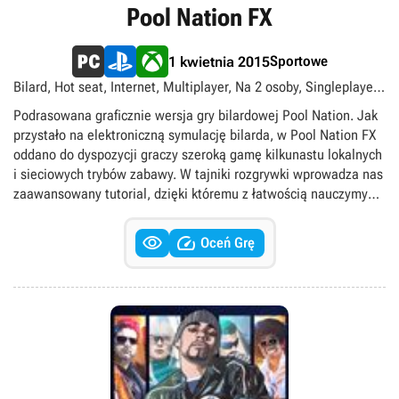
Pool Nation FX
Sportowe
1 kwietnia 2015
Bilard, Hot seat, Internet, Multiplayer, Na 2 osoby, Singleplayer,
Zagraj za darmo
Podrasowana graficznie wersja gry bilardowej Pool Nation. Jak
przystało na elektroniczną symulację bilarda, w Pool Nation FX
oddano do dyspozycji graczy szeroką gamę kilkunastu lokalnych
i sieciowych trybów zabawy. W tajniki rozgrywki wprowadza nas
zaawansowany tutorial, dzięki któremu z łatwością nauczymy
się zarówno podstaw obsługi gry, jak i bardziej
skomplikowanych trików. Istotą rozgrywki pozostaje


Oceń Grę
rozbudowany tryb kariery, podczas którego gramy w
najróżniejsze odmiany bilarda, stawiając czoła coraz to
trudniejszym przeciwnikom. W miarę postępów odblokowujemy
kolejne stoły, kije i zestawy bil. Nabyte umiejętności sprawdzić
możemy także w szeregu trybów gry pojedynczej lub wariantach
wieloosobowych, w których udział może wziąć równocześnie do
ośmiu graczy. Pool Nation FX prezentuje wysoką jakość oprawy
wizualnej oraz realistyczną fizykę bil. Oprócz ulepszonej grafiki