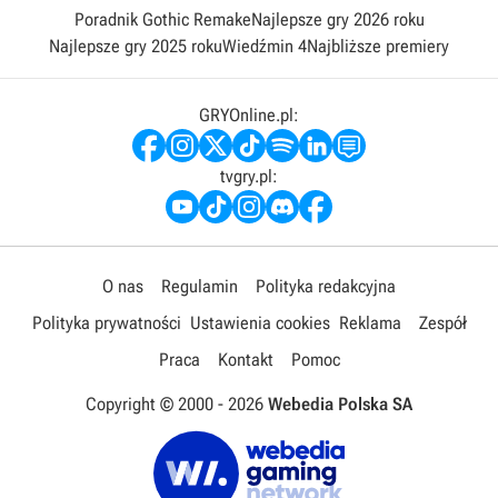
kolejne stoły, kije i zestawy bil. Nabyte umiejętności sprawdzić
Poradnik Gothic Remake
Najlepsze gry 2026 roku
możemy także w szeregu trybów gry pojedynczej lub wariantach
Najlepsze gry 2025 roku
Wiedźmin 4
Najbliższe premiery
wieloosobowych, w których udział może wziąć równocześnie do
ośmiu graczy. Pool Nation FX prezentuje wysoką jakość oprawy
wizualnej oraz realistyczną fizykę bil. Oprócz ulepszonej grafiki
GRYOnline.pl:
w wersji FX znajdujemy nowe lokacji i tryby gry, a także
specjalny edytor trików.
tvgry.pl:
O nas
Regulamin
Polityka redakcyjna
Polityka prywatności
Ustawienia cookies
Reklama
Zespół
Praca
Kontakt
Pomoc
Copyright © 2000 -
2026
Webedia Polska SA