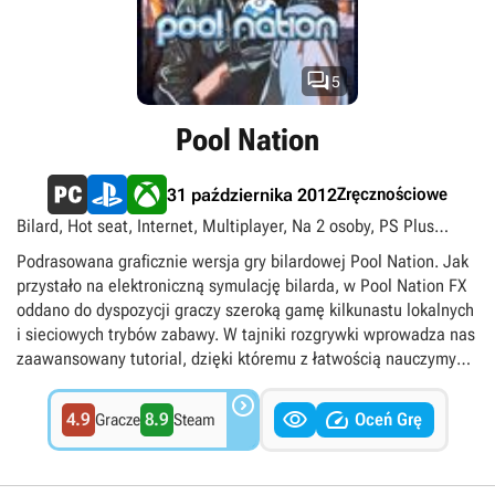
w wersji FX znajdujemy nowe lokacji i tryby gry, a także
specjalny edytor trików.

5
Pool Nation
Zręcznościowe
31 października 2012
Bilard, Hot seat, Internet, Multiplayer, Na 2 osoby, PS Plus
Premium, Singleplayer
Podrasowana graficznie wersja gry bilardowej Pool Nation. Jak
przystało na elektroniczną symulację bilarda, w Pool Nation FX
oddano do dyspozycji graczy szeroką gamę kilkunastu lokalnych
i sieciowych trybów zabawy. W tajniki rozgrywki wprowadza nas
zaawansowany tutorial, dzięki któremu z łatwością nauczymy
się zarówno podstaw obsługi gry, jak i bardziej

skomplikowanych trików. Istotą rozgrywki pozostaje


4.9
8.9
Oceń Grę
Gracze
Steam
rozbudowany tryb kariery, podczas którego gramy w
najróżniejsze odmiany bilarda, stawiając czoła coraz to
trudniejszym przeciwnikom. W miarę postępów odblokowujemy