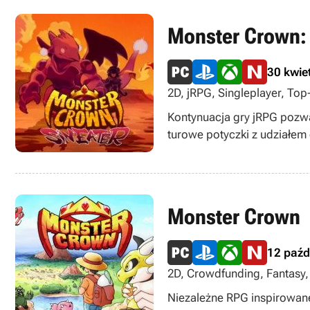
Monster Crown: 
30 kwie
2D, jRPG, Singleplayer, To
Kontynuacja gry jRPG pozw
turowe potyczki z udziałem
Monster Crown
12 paźd
2D, Crowdfunding, Fantasy, I
Niezależne RPG inspirowan