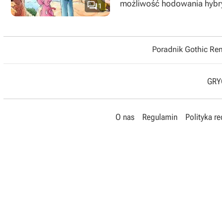
możliwość hodowania hybry

1
Poradnik Gothic R
GRYO
O nas
Regulamin
Polityka r