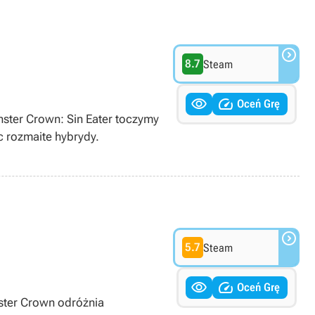

8.7
Steam


Oceń Grę
ster Crown: Sin Eater toczymy
c rozmaite hybrydy.

5.7
Steam


Oceń Grę
ster Crown odróżnia