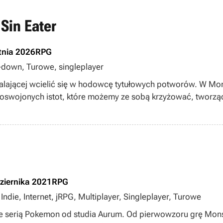
Sin Eater
tnia 2026
RPG
p-down, Turowe, singleplayer
alającej wcielić się w hodowcę tytułowych potworów. W Mon
 oswojonych istot, które możemy ze sobą krzyżować, tworzą
ziernika 2021
RPG
ndie, Internet, jRPG, Multiplayer, Singleplayer, Turowe
e serią Pokemon od studia Aurum. Od pierwowzoru grę Mon