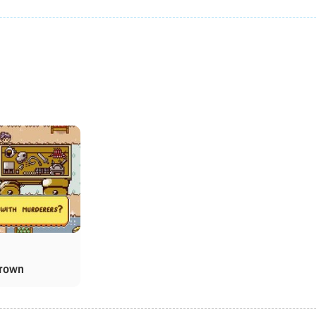
1
rown