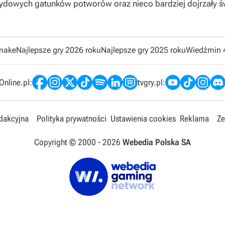
dowych gatunków potworów oraz nieco bardziej dojrzały świ
emake
Najlepsze gry 2026 roku
Najlepsze gry 2025 roku
Wiedźmin 
nline.pl:
tvgry.pl:
edakcyjna
Polityka prywatności
Ustawienia cookies
Reklama
Ze
Copyright © 2000 -
2026
Webedia Polska SA