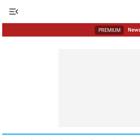

New
PREMIUM