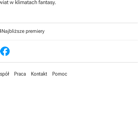
at w klimatach fantasy.
4
Najbliższe premiery
spół
Praca
Kontakt
Pomoc