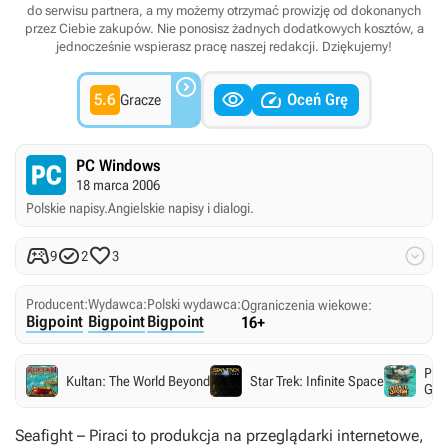
do serwisu partnera, a my możemy otrzymać prowizję od dokonanych
przez Ciebie zakupów. Nie ponosisz żadnych dodatkowych kosztów, a
jednocześnie wspierasz pracę naszej redakcji. Dziękujemy!



5.6
Oceń Grę
Gracze
PC Windows
18 marca 2006
Polskie napisy.
Angielskie napisy i dialogi.




9
2
3
Producent:
Wydawca:
Polski wydawca:
Ograniczenia wiekowe:
Bigpoint
Bigpoint
Bigpoint
16+
Pira
Kultan: The World Beyond
Star Trek: Infinite Space
Glor
Seafight – Piraci
to produkcja na przeglądarki internetowe,