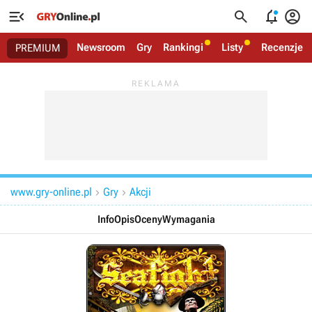




Newsroom
Gry
Rankingi
Listy
Recenzje
PREMIUM
www.gry-online.pl
Gry
Akcji


Info
Opis
Oceny
Wymagania