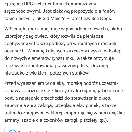
łącząca cRPG z elementami ekonomicznymi i
zręcznościowymi. Jest ciekawą propozycją dla fanów
takich pozycji, jak
Sid Meier's Pirates!
czy
Sea Dogs
.
W
Seafight
gracz obejmuje w posiadanie niewielki, słabo
uzbrojony żaglowiec, który rozwija za pieniądze
zdobywane w trakcie podróży po wirtualnych morzach i
oceanach. W miarę kolejnych sukcesów uzyskuje dostęp
do nowych elementów rynsztunku, a także otrzymuje
możliwość zbudowania prawdziwej floty, złożonej
nierzadko z wielkich i potężnych statków.
Przed wyruszeniem w daleką, morską podróż uczestnik
zabawy zapoznaje się z licznymi atrakcjami, jakie oferuje
port, a następnie przechodzi do sprawdzenia okrętu –
zapoznaje się z załogą, przegląda ekwipunek, a także
trafia do zbrojowni, w której zaopatruje się w broń (ciężkie
armaty, szable dla członków załogi, pistolety itp.).