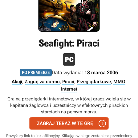
Seafight: Piraci
Data wydania:
18 marca 2006
PO PREMIERZE
Akcji
,
Zagraj za darmo
,
Piraci
,
Przeglądarkowe
,
MMO
,
Internet
Gra na przeglądarki internetowe, w której gracz wciela się w
kapitana żaglowca i uczestniczy w efektownych pirackich
starciach na pełnym morzu.

ZAGRAJ TERAZ W TĘ GRĘ
Powyższy link to link afiliacyjny. Klikając w niego zostaniesz przeniesiony