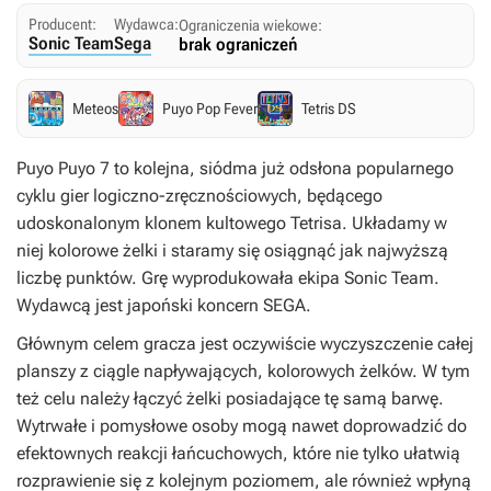
Producent:
Wydawca:
Ograniczenia wiekowe:
Sonic Team
Sega
brak ograniczeń
Meteos
Puyo Pop Fever
Tetris DS
Puyo Puyo 7
to kolejna, siódma już odsłona popularnego
cyklu gier logiczno-zręcznościowych, będącego
udoskonalonym klonem kultowego
Tetrisa
. Układamy w
niej kolorowe żelki i staramy się osiągnąć jak najwyższą
liczbę punktów. Grę wyprodukowała ekipa Sonic Team.
Wydawcą jest japoński koncern SEGA.
Głównym celem gracza jest oczywiście wyczyszczenie całej
planszy z ciągle napływających, kolorowych żelków. W tym
też celu należy łączyć żelki posiadające tę samą barwę.
Wytrwałe i pomysłowe osoby mogą nawet doprowadzić do
efektownych reakcji łańcuchowych, które nie tylko ułatwią
rozprawienie się z kolejnym poziomem, ale również wpłyną