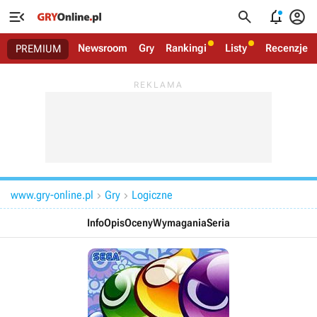




Newsroom
Gry
Rankingi
Listy
Recenzje
PREMIUM
www.gry-online.pl
Gry
Logiczne


Info
Opis
Oceny
Wymagania
Seria