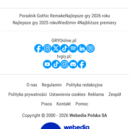
Poradnik Gothic Remake
Najlepsze gry 2026 roku
Najlepsze gry 2025 roku
Wiedźmin 4
Najbliższe premiery
GRYOnline.pl:
tvgry.pl:
O nas
Regulamin
Polityka redakcyjna
Polityka prywatności
Ustawienia cookies
Reklama
Zespół
Praca
Kontakt
Pomoc
Copyright © 2000 -
2026
Webedia Polska SA