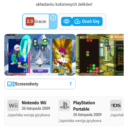
układaniu kolorowych żelków!



2.0
Oceń Grę
Gracze

Screenshoty
7
Nintendo Wii
PlayStation
N
26 listopada 2009
30
Portable
26 listopada 2009
Japońska wersja językowa
Japońska 
Japońska wersja językowa