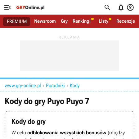




Newsroom
Gry
Rankingi
Listy
Recenzje
PREMIUM
www.gry-online.pl
Poradniki
Kody


Kody do gry Puyo Puyo 7
Kody do gry
W celu
odblokowania wszystkich bonusów
(między