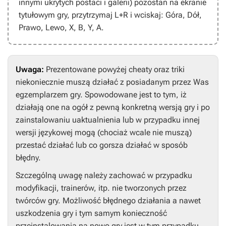
innymi ukrytych postaci i galerii) pozostań na ekranie
tytułowym gry, przytrzymaj
L+R
i wciskaj:
Góra, Dół,
Prawo, Lewo, X, B, Y, A
.
Uwaga:
Prezentowane powyżej cheaty oraz triki
niekoniecznie muszą działać z posiadanym przez Was
egzemplarzem gry. Spowodowane jest to tym, iż
działają one na ogół z pewną konkretną wersją gry i po
zainstalowaniu uaktualnienia lub w przypadku innej
wersji językowej mogą (chociaż wcale nie muszą)
przestać działać lub co gorsza działać w sposób
błędny.
Szczególną uwagę należy zachować w przypadku
modyfikacji, trainerów, itp. nie tworzonych przez
twórców gry. Możliwość błędnego działania a nawet
uszkodzenia gry i tym samym konieczność
przeinstalowania na nowo gry jest w tym przypadku