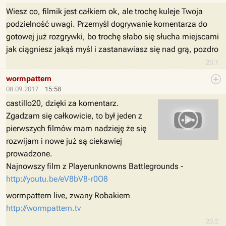
Wiesz co, filmik jest całkiem ok, ale trochę kuleje Twoja
podzielność uwagi. Przemyśl dogrywanie komentarza do
gotowej już rozgrywki, bo trochę słabo się słucha miejscami
jak ciągniesz jakąś myśl i zastanawiasz się nad grą, pozdro
20.1
wormpattern
08.09.2017
15:58
castillo20, dzięki za komentarz.
Zgadzam się całkowicie, to był jeden z
pierwszych filmów mam nadzieję że się
rozwijam i nowe już są ciekawiej
prowadzone.
Najnowszy film z Playerunknowns Battlegrounds -
http://youtu.be/eV8bV8-r0O8
wormpattern live, zwany Robakiem
http://wormpattern.tv
20.2