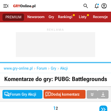




Newsroom
Gry
Rankingi
Listy
Recenzje
PREMIUM
www.gry-online.pl
Forum
Gry
Akcji



Komentarze do gry: PUBG: Battlegrounds




Forum Gry Akcji
Dodaj komentarz

1
2