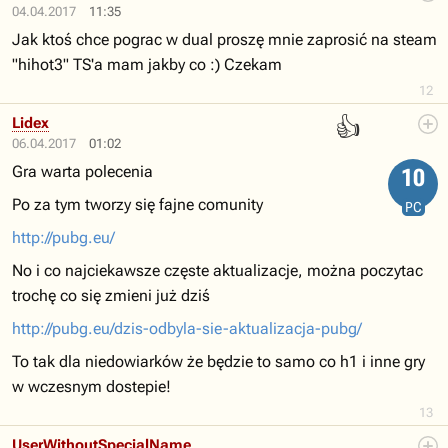
04.04.2017
11:35
Jak ktoś chce pograc w dual proszę mnie zaprosić na steam
"hihot3" TS'a mam jakby co :) Czekam
12
👍
Lidex
06.04.2017
01:02
Gra warta polecenia
10
Po za tym tworzy się fajne comunity
PC
http://pubg.eu/
No i co najciekawsze częste aktualizacje, można poczytac
trochę co się zmieni już dziś
http://pubg.eu/dzis-odbyla-sie-aktualizacja-pubg/
To tak dla niedowiarków że będzie to samo co h1 i inne gry
w wczesnym dostepie!
13
UserWithoutSpecialName