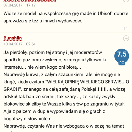
07.04.2017
17:17
Widzę że model na współczesną grę made in Ubisoft dobrze
sprawdza się też u innych wydawców.
14
Bunshiin
10.04.2017
02:51
Ja pierdolę, poziom tej strony i jej moderatorów
7.5
spadł do poziomu zwykłego, szarego użytkownika
PC
internetu... nie wiem kogo oni biorą...
Naprawdę kurwa, z całym szacunkiem, ale nie mogę nie
klnąć, kiedy czytam "WIELKĄ OPINIĘ WIELKIEGO SERWISU O
GRACH", znanego na całą zafajdaną Polskę!!!!!!!!, a widzę
artykuł tak bardzo średni, tak szary..., że każdy zwykły
blokowiec skleiłby te Wasze kilka słów po zagraniu w tytuł.
A ja z palcem w dupie wypowiadam się o grach z
bogatszym słownictem.
Naprawdę, czytanie Was nie wzbogaca o wiedzę na temat