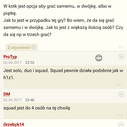
W kotk jest opcja aby grać samemu, w dwójkę, albo w
piątkę.
Jak to jest w przypadku tej gry? Bo wiem, że da się grać
samemu i w dwójkę. Jak to jest z większą ilością osób? Czy
da się np w trzech grać?
2
odpowiedzi
11
😊
ProTyp
02.04.2017
23:32
Jest solo, duo i squad. Squad pewnie działa podobnie jak w
h1z1.
11.1
DM
02.04.2017
23:46
squad jest do 4 osób na tę chwilę
11.2
Grzebyk14