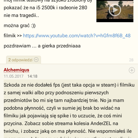
pokazać że na i5 2500k i radeonie 280
nie ma tragedii..
można grać :))
filmik >>
https://www.youtube.com/watch?v=hGfm8f6B_48
pozdrawiam ... a gierka przedniaaa
2
odpowiedzi
28
Alchemiqus
11.05.2017
14:18
Szkoda ze nie dodałeś fps (jest taka opcja w steam) i filmiku
z samej walki albo przy podnoszeniu pierwszych
przedmiotów bo mi się tam najbardziej tnie. No ja mam
podobna płynność, czyli w sumie jej brak bo widać na
filmiku jak pojawiają się spike i to uczucie, że coś mini
przycina. Zobacz sobie streama kolesia AnderZEL na
twichu, i zobacz jaką on ma płynność. Nie wspomniałeś ile