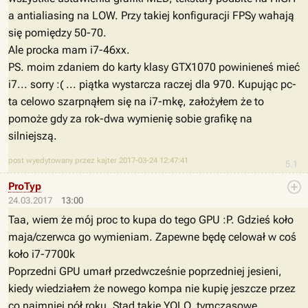
a antialiasing na LOW. Przy takiej konfiguracji FPSy wahają
się pomiędzy 50-70.
Ale procka mam i7-46xx.
PS. moim zdaniem do karty klasy GTX1070 powinieneś mieć
i7... sorry :( ... piątka wystarcza raczej dla 970. Kupując pc-
ta celowo szarpnąłem się na i7-mkę, założyłem że to
pomoże gdy za rok-dwa wymienię sobie grafikę na
silniejszą.
post wyedytowany przez kajter 2017-03-24 12:47:41
5.1
ProTyp
24.03.2017
13:00
Taa, wiem że mój proc to kupa do tego GPU :P. Gdzieś koło
maja/czerwca go wymieniam. Zapewne będę celował w coś
koło i7-7700k
Poprzedni GPU umarł przedwcześnie poprzedniej jesieni,
kiedy wiedziałem że nowego kompa nie kupię jeszcze przez
co najmniej pół roku. Stąd takie YOLO, tymczasowe