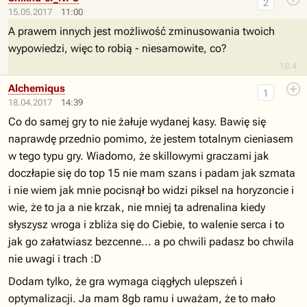
2
15.05.2017
11:00
A prawem innych jest możliwość zminusowania twoich
wypowiedzi, więc to robią - niesamowite, co?
18.4
Alchemiqus
1
18.04.2017
14:39
Co do samej gry to nie żałuje wydanej kasy. Bawię się
naprawdę przednio pomimo, że jestem totalnym cieniasem
w tego typu gry. Wiadomo, że skillowymi graczami jak
doczłapie się do top 15 nie mam szans i padam jak szmata
i nie wiem jak mnie pocisnął bo widzi piksel na horyzoncie i
wie, że to ja a nie krzak, nie mniej ta adrenalina kiedy
słyszysz wroga i zbliża się do Ciebie, to walenie serca i to
jak go załatwiasz bezcenne... a po chwili padasz bo chwila
nie uwagi i trach :D
Dodam tylko, że gra wymaga ciągłych ulepszeń i
optymalizacji. Ja mam 8gb ramu i uważam, że to mało