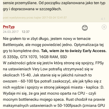
sensie przemyślane. Od początku zaplanowana jako ten typ
gry i dopracowana w szczegółach.
post wyedytowany przez kajter 2017-03-24 12:41:57
4.1
😊
ProTyp
24.03.2017
12:37
Nie grałem to w zbyt długo, jestem nowy w temacie
Battleroyale, ale mogę powiedzieć jedno. Optymalizacja tej
gry to kompletne dno.
Tak, wiem że to świeży Early Access.
i5 3350p, GTX 1070, 16GB RAM, SSD
W zależności gdzie się jest/w którą stronę się spojrzy, FPSy
na ustawieniach Very Low potrafią utrzymywać się w
okolicach 15-40. Jak stanie się w jakichś ruinach to
owszem - 60-100 fps potrafi zaskoczyć, ale jak tylko się z
nich wyjdzie i spojrzy w stronę jakiegoś miasta - kaplica :D.
Wydaje mi się, że gra jest mocno oparta na CPU - czyli
mocnym bottlenecku mojego speca. Rust chodził na prawie
maksymalnych ustawieniach w 50-100fpsach (zmiana GPU