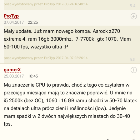
post wyedytowany przez ProTyp 2017-03-24 16:48:14
5.4
ProTyp
07.04.2017
22:25
Mały update. Już mam nowego kompa. Asrock z270
extreme 4, ram 16gb 3000mhz, i7-7700k, gtx 1070. Mam
50-100 fps, wszystko ultra :P
post wyedytowany przez ProTyp 2017-04-07 22:26:14
5.5
gamerX
25.03.2017
10:45
Ma znaczenie CPU to prawda, choć z tego co czytałem w
przeciągu miesiąca mają to znacznie poprawić. U mnie na
i5 2500k (bez OC), 1060 i 16 GB ramu chodzi w 50-70 klatek
na detalach ultra prócz cieni i roślinności (low). Jedynie
mam spadki w 2 dwóch największych miastach do 30-40
fps.
6