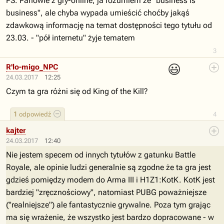
PS. Panowie z gry-online, ja rozumiem że "business is
business", ale chyba wypada umieścić choćby jakąś
zdawkową informację na temat dostępności tego tytułu od
23.03. - "pół internetu" żyje tematem
3
😃
R'lo-migo_NPC
24.03.2017
12:25
Czym ta gra różni się od King of the Kill?
1
odpowiedź
4
kajter
24.03.2017
12:40
Nie jestem specem od innych tytułów z gatunku Battle
Royale, ale opinie ludzi generalnie są zgodne że ta gra jest
gdzieś pomiędzy modem do Arma III i H1Z1:KotK. KotK jest
bardziej "zręcznościowy", natomiast PUBG poważniejsze
("realniejsze") ale fantastycznie grywalne. Poza tym grając
ma się wrażenie, że wszystko jest bardzo dopracowane - w