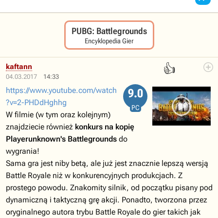
PUBG: Battlegrounds
Encyklopedia Gier
👍
kaftann
04.03.2017
14:33
https://www.youtube.com/watch
9.0
?v=2-PHDdHghhg
PC
W filmie (w tym oraz kolejnym)
znajdziecie również
konkurs na kopię
Playerunknown's Battlegrounds
do
wygrania!
Sama gra jest niby betą, ale już jest znacznie lepszą wersją
Battle Royale niż w konkurencyjnych produkcjach. Z
prostego powodu. Znakomity silnik, od początku pisany pod
dynamiczną i taktyczną grę akcji. Ponadto, tworzona przez
oryginalnego autora trybu Battle Royale do gier takich jak