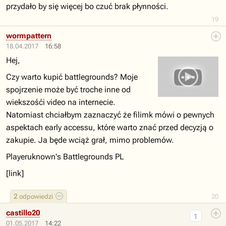
przydało by się więcej bo czuć brak płynności.
19
wormpattern
18.04.2017
16:58
Hej,
Czy warto kupić battlegrounds? Moje
spojrzenie może być troche inne od
wiekszośći video na internecie.
Natomiast chciałbym zaznaczyć że filimk mówi o pewnych
aspektach early accessu, które warto znać przed decyzją o
zakupie. Ja będe wciąż grał, mimo problemów.
Playeruknown's Battlegrounds PL
[link]
2
odpowiedzi
20
castillo20
1
01.05.2017
14:22