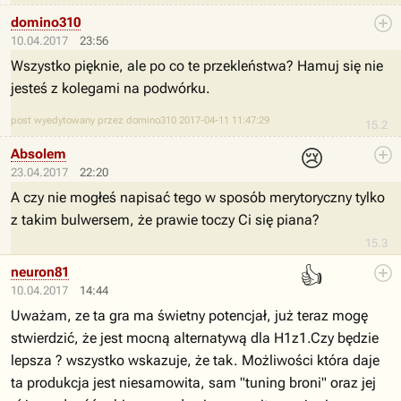
domino310
10.04.2017
23:56
Wszystko pięknie, ale po co te przekleństwa? Hamuj się nie
jesteś z kolegami na podwórku.
post wyedytowany przez domino310 2017-04-11 11:47:29
15.2
😢
Absolem
23.04.2017
22:20
A czy nie mogłeś napisać tego w sposób merytoryczny tylko
z takim bulwersem, że prawie toczy Ci się piana?
15.3
👍
neuron81
10.04.2017
14:44
Uważam, ze ta gra ma świetny potencjał, już teraz mogę
stwierdzić, że jest mocną alternatywą dla H1z1.Czy będzie
lepsza ? wszystko wskazuje, że tak. Możliwości która daje
ta produkcja jest niesamowita, sam "tuning broni" oraz jej