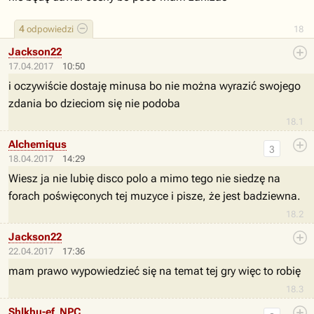
4
odpowiedzi
18
Jackson22
17.04.2017
10:50
i oczywiście dostaję minusa bo nie można wyrazić swojego
zdania bo dzieciom się nie podoba
18.1
Alchemiqus
3
18.04.2017
14:29
Wiesz ja nie lubię disco polo a mimo tego nie siedzę na
forach poświęconych tej muzyce i pisze, że jest badziewna.
18.2
Jackson22
22.04.2017
17:36
mam prawo wypowiedzieć się na temat tej gry więc to robię
18.3
Shlkhu-ef_NPC