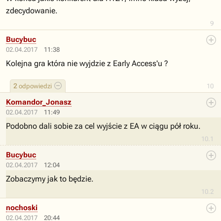
zdecydowanie.
9
Bucybuc
02.04.2017
11:38
Kolejna gra która nie wyjdzie z Early Access'u ?
2
odpowiedzi
10
Komandor_Jonasz
02.04.2017
11:49
Podobno dali sobie za cel wyjście z EA w ciągu pół roku.
10.1
Bucybuc
02.04.2017
12:04
Zobaczymy jak to będzie.
10.2
nochoski
02.04.2017
20:44