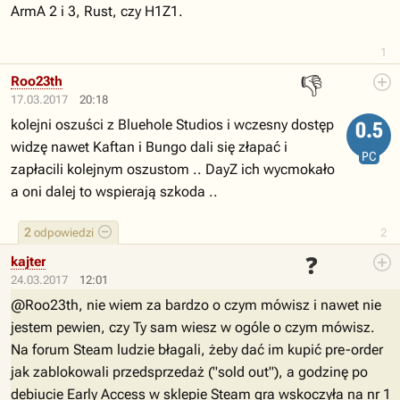
ArmA 2 i 3, Rust, czy H1Z1.
1
👎
Roo23th
17.03.2017
20:18
kolejni oszuści z Bluehole Studios i wczesny dostęp
0.5
widzę nawet Kaftan i Bungo dali się złapać i
PC
zapłacili kolejnym oszustom .. DayZ ich wycmokało
a oni dalej to wspierają szkoda ..
2
odpowiedzi
2
❓
kajter
24.03.2017
12:01
@Roo23th, nie wiem za bardzo o czym mówisz i nawet nie
jestem pewien, czy Ty sam wiesz w ogóle o czym mówisz.
Na forum Steam ludzie błagali, żeby dać im kupić pre-order
jak zablokowali przedsprzedaż ("sold out"), a godzinę po
debiucie Early Access w sklepie Steam gra wskoczyła na nr 1