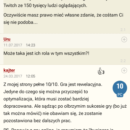
Twitch ze 150 tysięcy ludzi oglądających.
Oczywiście masz prawo mieć własne zdanie, że cośtam Ci
się nie podoba...
2.1
Uru
11.07.2017
14:23
Może taka jest ich rola w tym wszystkim?!
2.2
👍
kajter
24.03.2017
12:05
Z mojej strony pełne 10/10. Gra jest rewelacyjna.
10
Jedyne do czego się można przyczepić to
PC
optymalizacja, która musi zostać bardziej
dopracowana. Ale sądząc po olbrzymim sukcesie gry (bo już
tak można mówić) nie obawiam się, że zostanie
pozostawiona bez dalszych prac.