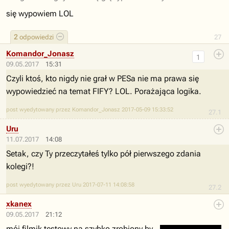
się wypowiem LOL
2
odpowiedzi
27
Komandor_Jonasz
1
09.05.2017
15:31
Czyli ktoś, kto nigdy nie grał w PESa nie ma prawa się
wypowiedzieć na temat FIFY? LOL. Porażająca logika.
post wyedytowany przez Komandor_Jonasz 2017-05-09 15:33:52
27.1
Uru
11.07.2017
14:08
Setak, czy Ty przeczytałeś tylko pół pierwszego zdania
kolegi?!
post wyedytowany przez Uru 2017-07-11 14:08:58
27.2
xkanex
09.05.2017
21:12
mój filmik testowy na szybko zrobiony by