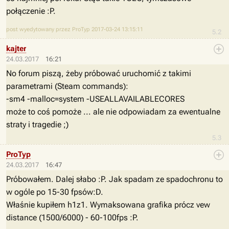
połączenie :P.
post wyedytowany przez ProTyp 2017-03-24 13:15:11
5.2
kajter
24.03.2017
16:21
No forum piszą, żeby próbować uruchomić z takimi
parametrami (Steam commands):
-sm4 -malloc=system -USEALLAVAILABLECORES
może to coś pomoże ... ale nie odpowiadam za ewentualne
straty i tragedie ;)
5.3
ProTyp
24.03.2017
16:47
Próbowałem. Dalej słabo :P. Jak spadam ze spadochronu to
w ogóle po 15-30 fpsów:D.
Właśnie kupiłem h1z1. Wymaksowana grafika prócz vew
distance (1500/6000) - 60-100fps :P.