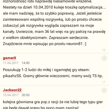
różnorodność robi naprawdę niesamowite wrażenie.
Niestety na dzień 10.04.2010 kuleje troszkę optymalizacja...
ale mam nadzieję, że to szybko poprawią. Jeżeli jesteście
zainteresowani wspólną rozgrywką, lub po prostu chcecie
zobaczyć jak rozgrywka wygląda zapraszam na moje
kanały. Uwierzcie, mam 36 lat więc na gry patrzę na prawdę
z wielkim obiektywizmem. Zapraszam serdecznie.
Znajdziecie mnie wpisując po prostu neuron81 :]
16
gamerX
11.04.2017
14:00
Poszukuję 1-2 ludzi do miłej i ogarniętej gry steam:
pikaahzSS. Gramy głównie wieczorami, mamy swój TS itp.
17
Jackson22
15.04.2017
20:03
kolejna gówniana gra pvp.z racji że nie lubię tego typu gier
nie będę dawał oceny bo poco mam zaniżać