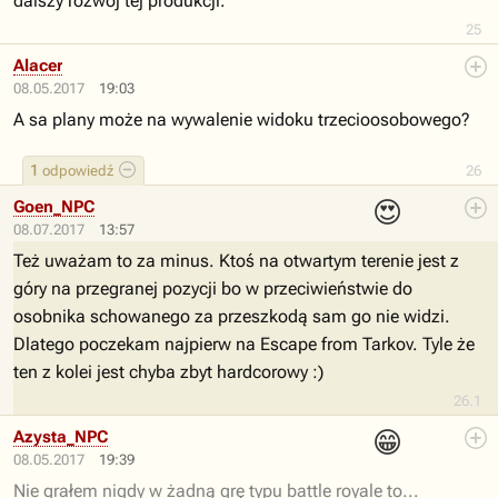
dalszy rozwój tej produkcji.
25
Alacer
08.05.2017
19:03
A sa plany może na wywalenie widoku trzecioosobowego?
1
odpowiedź
26
😍
Goen_NPC
08.07.2017
13:57
Też uważam to za minus. Ktoś na otwartym terenie jest z
góry na przegranej pozycji bo w przeciwieństwie do
osobnika schowanego za przeszkodą sam go nie widzi.
Dlatego poczekam najpierw na Escape from Tarkov. Tyle że
ten z kolei jest chyba zbyt hardcorowy :)
26.1
😁
Azysta_NPC
08.05.2017
19:39
Nie grałem nigdy w żadną grę typu battle royale to...