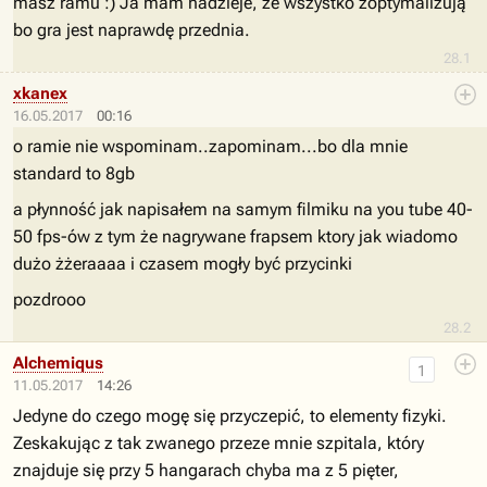
masz ramu :) Ja mam nadzieje, że wszystko zoptymalizują
bo gra jest naprawdę przednia.
28.1
xkanex
16.05.2017
00:16
o ramie nie wspominam..zapominam...bo dla mnie
standard to 8gb
a płynność jak napisałem na samym filmiku na you tube 40-
50 fps-ów z tym że nagrywane frapsem ktory jak wiadomo
dużo żżeraaaa i czasem mogły być przycinki
pozdrooo
28.2
Alchemiqus
1
11.05.2017
14:26
Jedyne do czego mogę się przyczepić, to elementy fizyki.
Zeskakując z tak zwanego przeze mnie szpitala, który
znajduje się przy 5 hangarach chyba ma z 5 pięter,