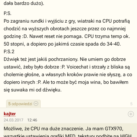
dała bardzo dużo).
P.S.
Po zagraniu rundki i wyjściu z gry, wiatraki na CPU potrafią
chodzić na wyższych obrotach jeszcze przez co najmniej
godzinę :D. Nawet reset nie pomaga. CPU trzyma temp ok.
50 stopni, a dopiero po jakimś czasie spada do 34-40.
P.S.2
Dźwięk też jest jakiś pochrzaniony. Nie umiem go dobrze
ustawić, żeby było dobrze :P. Voicechat i strzały z bliska są
cholernie głośne, a własnych kroków prawie nie słyszę, a co
dopiero innych :P. Ale to może być moja wina, bo bawiłem
się suwaka mi od dźwięku.
5
odpowiedzi
5
kajter
24.03.2017
12:46
Możliwe, że CPU ma duże znaczenie. Ja mam GTX970,
wszystkie ustawienia grafiki MED, tekstury podbite na HIGH