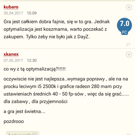
kubaro
30.04.2017
15:09
Gra jest całkiem dobra fajnie, się w to gra. Jednak
7.0
optymalizacja jest koszmarna, warto poczekać z
PC
zakupem. Tylko żeby nie było jak z DayZ.
21
xkanex
07.05.2017
12:30
co wy z tą optymalizacją?!!!!!
oczywiscie nie jest najlepsza..wymaga poprawy , ale na na
procku leciwym i5 2500k i grafice radeon 280 mam przy
ustawieniach średnich 40 - 50 fp-sów , więc da się grać.....
dla zabawy , dla przyjemności
a gra jest świetna...
pozdrooo