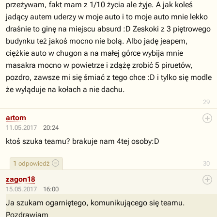
przeżywam, fakt mam z 1/10 życia ale żyje. A jak koleś
jadący autem uderzy w moje auto i to moje auto mnie lekko
draśnie to ginę na miejscu absurd :D Zeskoki z 3 piętrowego
budynku też jakoś mocno nie bolą. Albo jadę jeapem,
ciężkie auto w chugon a na małej górce wybija mnie
masakra mocno w powietrze i zdążę zrobić 5 piruetów,
pozdro, zawsze mi się śmiać z tego chce :D i tylko się modle
że wyląduje na kołach a nie dachu.
29
artorn
11.05.2017
20:24
ktoś szuka teamu? brakuje nam 4tej osoby:D
1
odpowiedź
30
zagon18
15.05.2017
16:00
Ja szukam ogarniętego, komunikującego się teamu.
Pozdrawiam