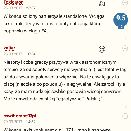
👍
Toxicator
25.03.2017
23:57
W końcu solidny battleroyale standalone. Wciąga
9.5
jak diabli. Jedyny minus to optymalizacja którą
PC
poprawią w ciągu EA.
7
😢
kajter
26.03.2017
18:54
Niestety liczba graczy przybywa w tak astronomicznym
tempie, że od soboty serwery nie wyrabiają :( jest totalny lag
aż do zrywania połączenia włącznie. Na tę chwilę gdy to
piszę (niedziela po południu) - niegrywalne. Ale zarobili tyle
kasy, że mam nadzieję szybko postawią więcej serwerów.
Może nawet gdzieś bliżej "egzotycznej" Polski ;(
8
cswthomas93pl
29.03.2017
14:32
W końcu jakiś konkurent dla H1Z1, imho klasa wyżej,