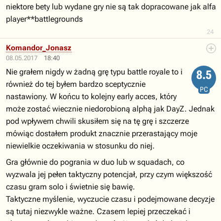
niektore bety lub wydane gry nie są tak dopracowane jak alfa
player**battlegrounds
24
Komandor_Jonasz
08.05.2017
18:40
Nie grałem nigdy w żadną grę typu battle royale to i
8.5
również do tej byłem bardzo sceptycznie
PC
nastawiony. W końcu to kolejny early acces, który
może zostać wiecznie niedorobioną alphą jak DayZ. Jednak
pod wpływem chwili skusiłem się na tę grę i szczerze
mówiąc dostałem produkt znacznie przerastający moje
niewielkie oczekiwania w stosunku do niej.
Gra głównie do pogrania w duo lub w squadach, co
wyzwala jej pełen taktyczny potencjał, przy czym większość
czasu gram solo i świetnie się bawię.
Taktyczne myślenie, wyczucie czasu i podejmowane decyzje
są tutaj niezwykle ważne. Czasem lepiej przeczekać i