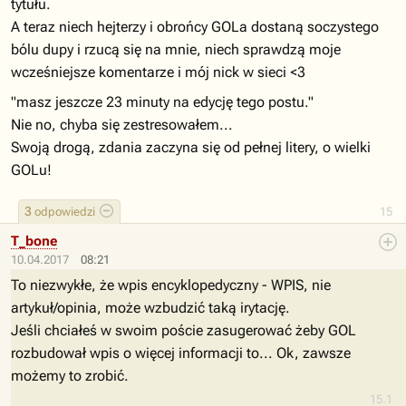
tytułu.
A teraz niech hejterzy i obrońcy GOLa dostaną soczystego
bólu dupy i rzucą się na mnie, niech sprawdzą moje
wcześniejsze komentarze i mój nick w sieci <3
"masz jeszcze 23 minuty na edycję tego postu."
Nie no, chyba się zestresowałem...
Swoją drogą, zdania zaczyna się od pełnej litery, o wielki
GOLu!
3
odpowiedzi
15
T_bone
10.04.2017
08:21
To niezwykłe, że wpis encyklopedyczny - WPIS, nie
artykuł/opinia, może wzbudzić taką irytację.
Jeśli chciałeś w swoim poście zasugerować żeby GOL
rozbudował wpis o więcej informacji to... Ok, zawsze
możemy to zrobić.
15.1