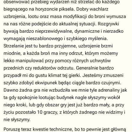
obserwować przebieg wydarzeń niż strzelać do każdego
biegnącego na horyzoncie piksela. Dobry wachlarz
uzbrojenia, lootu oraz masa modyfikacji do broni wymusza
na nas różne podejście do aktualnej sytuacji. Rozgrywki
bywają bardzo nieprzewidywalne, dynamiczne i nierzadko
wymagają nieszablonowego i szybkiego myślenia.
Strzelanie jest tu bardzo przyjemne, uzbrojenie brzmi
miodnie, a każda broń ma inny odrzut, którym możemy
lekko manipulować przy pomocy różnych uchwytów
przednich czy reduktorów odrzutu. Generalnie bardzo
przypadł mi do gustu klimat tej gierki. Jesteśmy zmuszeni
szybko zdobyć ekwipunek będąc ciągle bardzo czujnymi.
Dawno żadna gra nie wzbudziła we mnie tyle adrenaliny jak
ta gdy spokojnie lootując budynek nagle słyszymy wokół
niego kroki, lub gdy obszar gry jest już bardzo mały, a przy
życiu pozostało 10 graczy, z których żadnego nie widzimy i
nie słyszymy.
Poruszę teraz kwestie techniczne, bo to pewnie jest główną