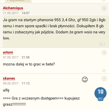
1
odpowiedź
22
Alchemiqus
11.05.2017
14:07
Ja gram na startym phenonie 955 3,4 Ghz, gf 950 2gb i 8gb
ramu i mam spore spadki i brak płynności. Dokupiłem 8 gb
ramu i zobaczymy jak pójdzie. Dodam że gram wsio na very
low.
22.1
artorn
07.05.2017
21:58
mozna dalej w to grac w bete?
23
😉
xkanex
08.05.2017
11:13
alfę
10
>>>> Gra z wczesnym dostępem>>> kupujesz
PC
grasz!!!!!!!!!!!