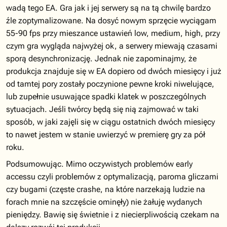
wadą tego EA. Gra jak i jej serwery są na tą chwilę bardzo
źle zoptymalizowane. Na dosyć nowym sprzęcie wyciągam
55-90 fps przy mieszance ustawień low, medium, high, przy
czym gra wygląda najwyżej ok, a serwery miewają czasami
sporą desynchronizację. Jednak nie zapominajmy, że
produkcja znajduje się w EA dopiero od dwóch miesięcy i już
od tamtej pory zostały poczynione pewne kroki niwelujące,
lub zupełnie usuwające spadki klatek w poszczególnych
sytuacjach. Jeśli twórcy będą się nią zajmować w taki
sposób, w jaki zajęli się w ciągu ostatnich dwóch miesięcy
to nawet jestem w stanie uwierzyć w premierę gry za pół
roku.
Podsumowując. Mimo oczywistych problemów early
accessu czyli problemów z optymalizacją, paroma gliczami
czy bugami (częste crashe, na które narzekają ludzie na
forach mnie na szczęście ominęły) nie żałuję wydanych
pieniędzy. Bawię się świetnie i z niecierpliwością czekam na