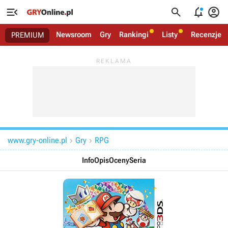




Newsroom
Gry
Rankingi
Listy
Recenzje
PREMIUM
www.gry-online.pl
Gry
RPG


Info
Opis
Oceny
Seria