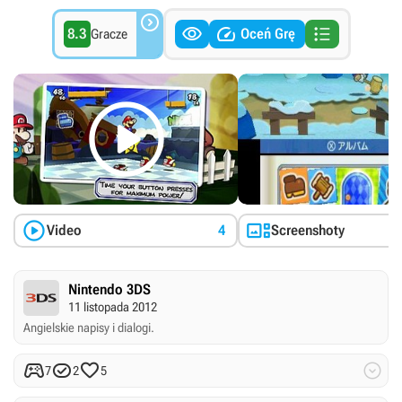




8.3
Oceń Grę
Gracze



Video
4
Screenshoty
Nintendo 3DS
11 listopada 2012
Angielskie napisy i dialogi.




7
2
5