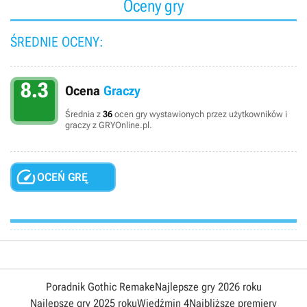
Oceny gry
ŚREDNIE OCENY:
8.3
Ocena
Graczy
Średnia z
36
ocen gry wystawionych przez użytkowników i
graczy z GRYOnline.pl.

OCEŃ GRĘ
Poradnik Gothic Remake
Najlepsze gry 2026 roku
Najlepsze gry 2025 roku
Wiedźmin 4
Najbliższe premiery