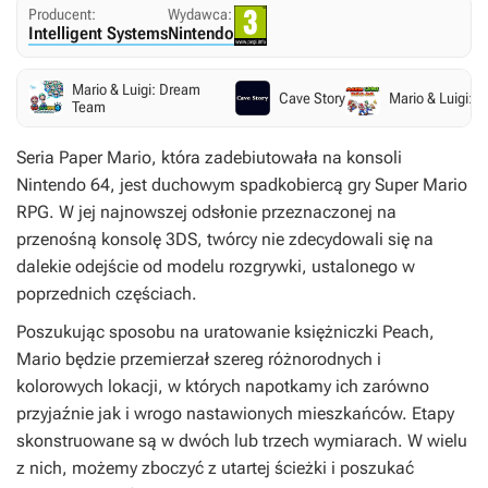
Producent:
Wydawca:
Intelligent Systems
Nintendo
Mario & Luigi: Dream
Cave Story
Mario & Luigi: 
Team
Seria
Paper Mario
, która zadebiutowała na konsoli
Nintendo 64, jest duchowym spadkobiercą gry
Super Mario
RPG
. W jej najnowszej odsłonie przeznaczonej na
przenośną konsolę 3DS, twórcy nie zdecydowali się na
dalekie odejście od modelu rozgrywki, ustalonego w
poprzednich częściach.
Poszukując sposobu na uratowanie księżniczki Peach,
Mario będzie przemierzał szereg różnorodnych i
kolorowych lokacji, w których napotkamy ich zarówno
przyjaźnie jak i wrogo nastawionych mieszkańców. Etapy
skonstruowane są w dwóch lub trzech wymiarach. W wielu
z nich, możemy zboczyć z utartej ścieżki i poszukać