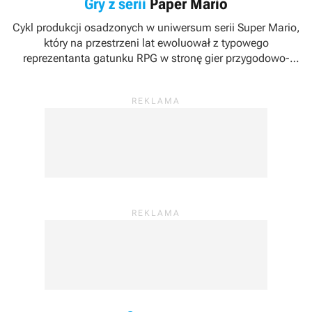
Gry z serii
Paper Mario
Cykl produkcji osadzonych w uniwersum serii
Super Mario
,
który na przestrzeni lat ewoluował z typowego
reprezentanta gatunku RPG w stronę gier przygodowo-
zręcznościowych. Seria została wykreowana przez studio
Intelligent Systems, od pierwszej odsłony czuwające nad jej
rozwojem.