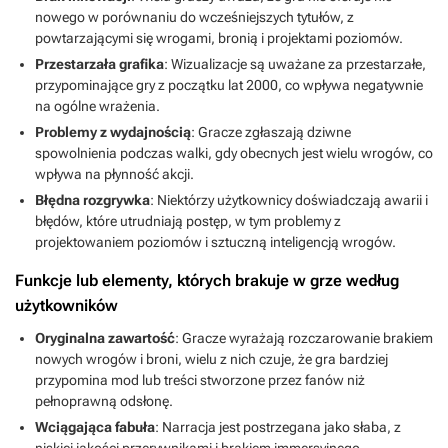
nowego w porównaniu do wcześniejszych tytułów, z
powtarzającymi się wrogami, bronią i projektami poziomów.
Przestarzała grafika
: Wizualizacje są uważane za przestarzałe,
przypominające gry z początku lat 2000, co wpływa negatywnie
na ogólne wrażenia.
Problemy z wydajnością
: Gracze zgłaszają dziwne
spowolnienia podczas walki, gdy obecnych jest wielu wrogów, co
wpływa na płynność akcji.
Błędna rozgrywka
: Niektórzy użytkownicy doświadczają awarii i
błędów, które utrudniają postęp, w tym problemy z
projektowaniem poziomów i sztuczną inteligencją wrogów.
Funkcje lub elementy, których brakuje w grze według
użytkowników
Oryginalna zawartość
: Gracze wyrażają rozczarowanie brakiem
nowych wrogów i broni, wielu z nich czuje, że gra bardziej
przypomina mod lub treści stworzone przez fanów niż
pełnoprawną odsłonę.
Wciągająca fabuła
: Narracja jest postrzegana jako słaba, z
niskiej jakości przerywnikami i brakiem immersyjnego