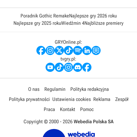
Poradnik Gothic Remake
Najlepsze gry 2026 roku
Najlepsze gry 2025 roku
Wiedźmin 4
Najbliższe premiery
GRYOnline.pl:
tvgry.pl:
O nas
Regulamin
Polityka redakcyjna
Polityka prywatności
Ustawienia cookies
Reklama
Zespół
Praca
Kontakt
Pomoc
Copyright © 2000 -
2026
Webedia Polska SA