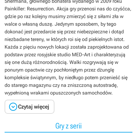
Shermana, głównego bohatera wydanego w 2009 roku
Painkiller: Resurrection
. Akcja gry przenosi nas do czyśćca,
gdzie po raz kolejny musimy zmierzyć się z siłami zła w
walce o własną duszę. Jedynym sposobem, by tego
dokonać jest przedarcie się przez niebezpieczne i dotąd
niezbadane tereny, w których roi się od piekielnych istot.
Każda z pięciu nowych lokacji została zaprojektowana od
podstaw przez rosyjskie studio MED-Art i charakteryzują
się one dużą różnorodnością. Walki rozgrywają się w
ponurym opactwie czy pochłoniętym przez dżunglę
kompleksie świątynnym, by niedługo potem przenieść się
do starego magazynu czy na zniszczoną autostradę,
wypełnioną wrakami opuszczonych samochodów.

Czytaj więcej
Gry z serii