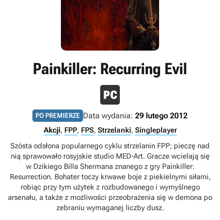
Painkiller: Recurring Evil
Data wydania:
29 lutego 2012
PO PREMIERZE
Akcji
,
FPP
,
FPS
,
Strzelanki
,
Singleplayer
Szósta odsłona popularnego cyklu strzelanin FPP; pieczę nad
nią sprawowało rosyjskie studio MED-Art. Gracze wcielają się
w Dzikiego Billa Shermana znanego z gry Painkiller:
Resurrection. Bohater toczy krwawe boje z piekielnymi siłami,
robiąc przy tym użytek z rozbudowanego i wymyślnego
arsenału, a także z możliwości przeobrażenia się w demona po
zebraniu wymaganej liczby dusz.