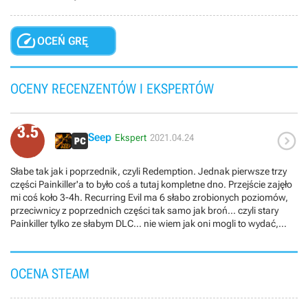

OCEŃ GRĘ
OCENY RECENZENTÓW I EKSPERTÓW
3.5

Seep
Ekspert
2021.04.24
Słabe tak jak i poprzednik, czyli Redemption. Jednak pierwsze trzy
części Painkiller'a to było coś a tutaj kompletne dno. Przejście zajęło
mi coś koło 3-4h. Recurring Evil ma 6 słabo zrobionych poziomów,
przeciwnicy z poprzednich części tak samo jak broń... czyli stary
Painkiller tylko ze słabym DLC... nie wiem jak oni mogli to wydać,
ostatni boss to w ogóle porażka. Dla fanów serii odradzam. Jedyny
plus to soundtrack!
OCENA STEAM