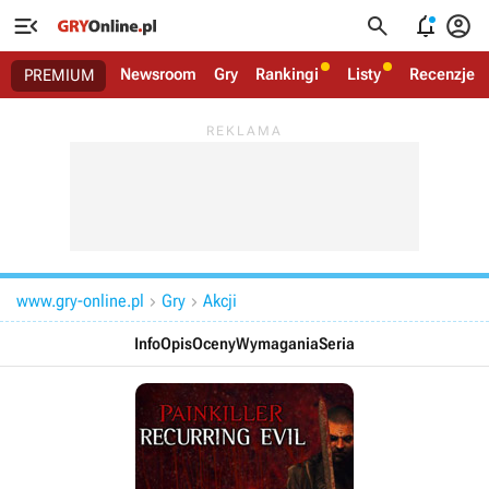




Newsroom
Gry
Rankingi
Listy
Recenzje
PREMIUM
www.gry-online.pl
Gry
Akcji


Info
Opis
Oceny
Wymagania
Seria