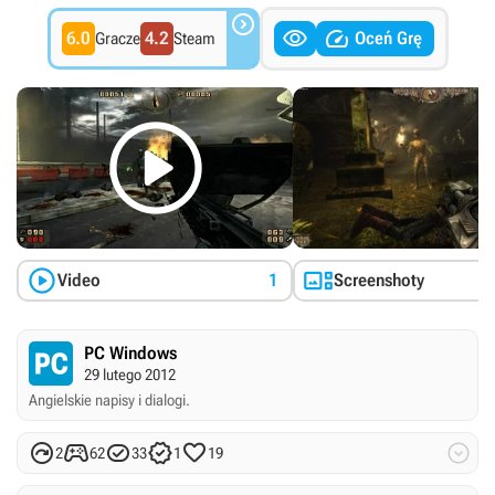



6.0
4.2
Oceń Grę
Gracze
Steam



Video
1
Screenshoty
PC Windows
29 lutego 2012
Angielskie napisy i dialogi.






2
62
33
1
19