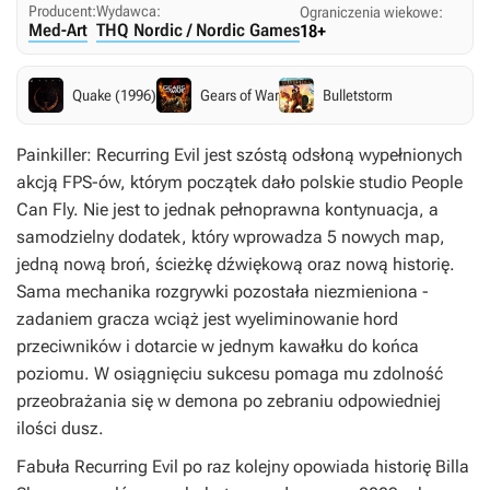
Producent:
Wydawca:
Ograniczenia wiekowe:
Med-Art
THQ Nordic / Nordic Games
18+
Quake (1996)
Gears of War
Bulletstorm
Painkiller: Recurring Evil
jest szóstą odsłoną wypełnionych
akcją FPS-ów, którym początek dało polskie studio People
Can Fly. Nie jest to jednak pełnoprawna kontynuacja, a
samodzielny dodatek, który wprowadza 5 nowych map,
jedną nową broń, ścieżkę dźwiękową oraz nową historię.
Sama mechanika rozgrywki pozostała niezmieniona -
zadaniem gracza wciąż jest wyeliminowanie hord
przeciwników i dotarcie w jednym kawałku do końca
poziomu. W osiągnięciu sukcesu pomaga mu zdolność
przeobrażania się w demona po zebraniu odpowiedniej
ilości dusz.
Fabuła
Recurring Evil
po raz kolejny opowiada historię Billa