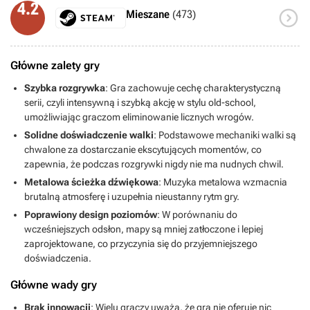
4.2

Mieszane
(473)
Główne zalety gry
Szybka rozgrywka
: Gra zachowuje cechę charakterystyczną
serii, czyli intensywną i szybką akcję w stylu old-school,
umożliwiając graczom eliminowanie licznych wrogów.
Solidne doświadczenie walki
: Podstawowe mechaniki walki są
chwalone za dostarczanie ekscytujących momentów, co
zapewnia, że podczas rozgrywki nigdy nie ma nudnych chwil.
Metalowa ścieżka dźwiękowa
: Muzyka metalowa wzmacnia
brutalną atmosferę i uzupełnia nieustanny rytm gry.
Poprawiony design poziomów
: W porównaniu do
wcześniejszych odsłon, mapy są mniej zatłoczone i lepiej
zaprojektowane, co przyczynia się do przyjemniejszego
doświadczenia.
Główne wady gry
Brak innowacji
: Wielu graczy uważa, że gra nie oferuje nic