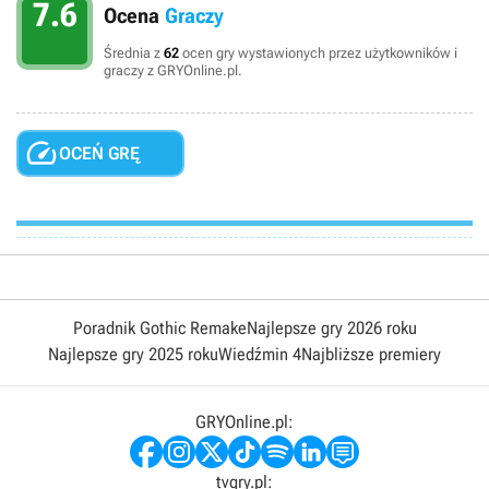
7.6
Ocena
Graczy
Średnia z
62
ocen gry wystawionych przez użytkowników i
graczy z GRYOnline.pl.

OCEŃ GRĘ
Poradnik Gothic Remake
Najlepsze gry 2026 roku
Najlepsze gry 2025 roku
Wiedźmin 4
Najbliższe premiery
GRYOnline.pl:
tvgry.pl: