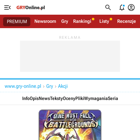




Newsroom
Gry
Rankingi
Listy
Recenzje
PREMIUM
www.gry-online.pl
Gry
Akcji


Info
Opis
News
Teksty
Oceny
Pliki
Wymagania
Seria