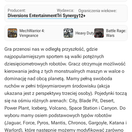
Producent:
Wydawca:
Ograniczenia wiekowe:
Diversions Entertainment
Tri Synergy
12+
MechWarrior 4:
Battle Rage: Th
Heavy Duty
Vengeance
Wars
Gra przenosi nas w odległą przyszłość, gdzie
najpopularniejszym sportem są walki potężnych
dziesięciometrowych robotów. Gracz otrzymuje możliwość
kierowania jedną z tych monstrualnych maszyn w walce o
dominację nad obcą planetą. Mamy pełną swoboda
ruchów w pełni trójwymiarowym środowisku (akcja
ukazana jest z perspektywy trzeciej osoby). Pojedynki toczą
się na ośmiu różnych arenach: City, Blade Pit, Desert,
Power Plant, Iceberg, Volcano, Space Station i Canyon. Do
wyboru mamy osiem podstawowych typów robotów
(Jaguar, Force, Pyros, Mantis, Chronos, Gargoyle, Katana i
Warlord), które następnie możemy modyfikować zarówno