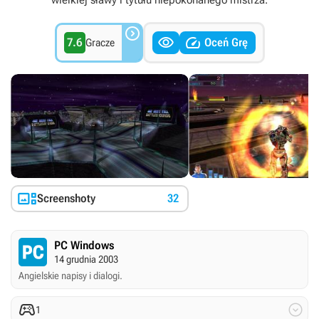
wielkiej sławy i tytułu niepokonanego mistrza.



7.6
Oceń Grę
Gracze

Screenshoty
32
PC Windows
14 grudnia 2003
Angielskie napisy i dialogi.


1